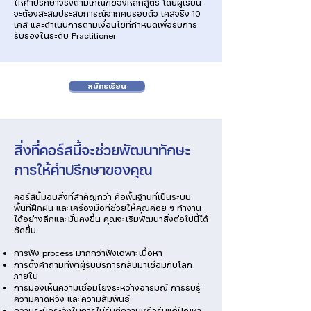
Γ
ให้คำปรึกษาจริงตามเกณฑ์ของหลักสูตร โดยผู้เรียน
จะต้องสะสมประสบการณ์จากคนรอบตัว เคสจริง 10
เคส และดำเนินการตามเงื่อนไขที่กำหนดเพื่อรับการ
รับรองในระดับ Practitioner
สมัครเรียน
สิ่งที่คอร์สนี้จะช่วยพัฒนาทักษะ
การให้คำปรึกษาของคุณ
คอร์สนี้มอบสิ่งที่สำคัญกว่า คือพื้นฐานที่เป็นระบบ
พื้นที่ฝึกฝน และเครื่องมือที่ช่วยให้คุณค่อย ๆ ทำงาน
ได้อย่างลึกและมั่นคงขึ้น คุณจะเริ่มพัฒนาสิ่งต่อไปนี้ได้
ชัดขึ้น
การฟัง process มากกว่าฟังเฉพาะเนื้อหา
การตั้งคำถามที่พาผู้รับบริการกลับมาเชื่อมกับโลก
ภายใน
การมองเห็นความเชื่อมโยงระหว่างอารมณ์ การรับรู้
ความคาดหวัง และความสัมพันธ์
ความระมัดระวังในการไม่รีบตีความหรือรีบแก้ปัญหา