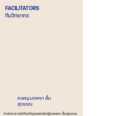
FACILITATORS
ทีมวิทยากร
ศ.พญ.นงพงา ลิ้ม
สุวรรณ
ศาสตราจารย์เกียรติคุณแพทย์หญิงนงพงา ลิ้มสุวรรณ