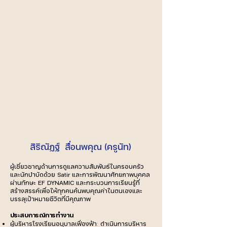
สิริณัฏฐ์ สื่อนพคุณ (ครูนัท)
ผู้เชี่ยวชาญด้านการดูแลความสัมพันธ์ในครอบครัว
และนักบำบัดด้วย Satir และการพัฒนาศักยภาพบุคคล
ผ่านทักษะ EF DYNAMIC และกระบวนการเรียนรู้ที่
สร้างสรรค์เพื่อให้ทุกคนค้นพบคุณค่าในตนเองและ
บรรลุเป้าหมายชีวิตที่มีคุณภาพ
ประสบการณ์การทำงาน
ผู้บริหารโรงเรียนอนุบาลเฟื่องฟ้า
:
ดำเนินการบริหาร