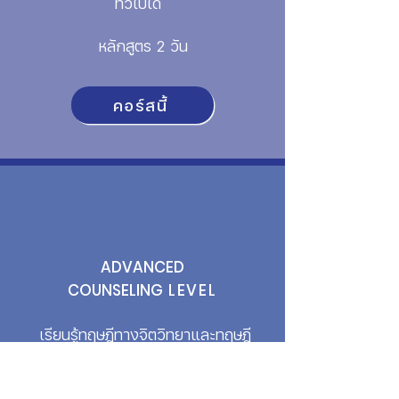
ทั่วไปได้
หลักสูตร 2 วัน
คอร์สนี้
ADVANCED
COUNSELING
LEVEL
เรียนรู้ทฤษฎีทางจิตวิทยาและทฤษฎี
Cognitive Behavioral Therapy (CBT)
และ Satir ที่สนับสนุนการให้คำปรึกษาแบบ
ลงลึก