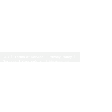
FAQ
|
Terms of Service
|
Privacy Policy
|
ติดต่อเรา
|
ร่วมงานกับเรา
|
My Account
iSTRONG ผู้ให้บริการด้านสุขภาพจิต Solutions
ด้านสุขภาพจิต ให้คำปรึกษาโดยนักจิตวิทยา นัก
จิตบำบัด นักจิตวิทยาคลินิกที่มีใบรับรอง รวมถึง
บทความจิตวิทยา
©
2016-2026
Actualiz Co.,Ltd. All
rights reserved.
contact@istrong.co
Call
02-0268949