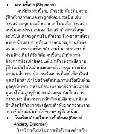
Γ
 ความขี้อาย (Shyness)
	คนที่มีความขี้อาย มักจะสัมพันธ์กับความ
รู้สึกกังวลว่าตนเองจะถูกสังคมประเมิน เช่น 
กังวลว่าจะถูกมองด้วยสายตาไม่พอใจ กังวลว่า
คนอื่นจะไม่ชอบตนเอง กังวลว่าถ้าทำหรือพูด
อะไรไปแล้วจะถูกคนอื่นหัวเราะ จึงพยายามที่จะ
หลบหน้าหลบตาหรือแยกออกมาอยู่ตามลำพัง 
ความต่างของคนขี้อายกับคนเป็น Introvert ที่
ค่อนข้างเห็นได้ชัดก็คือ คนขี้อายมักมีความ
ต้องการที่จะเข้าสังคมแต่ไม่กล้า เพราะมีความ
รู้สึกไม่มั่นใจในตัวเองและกลัวการถูกประเมิน
จากคนอื่น เช่น มีความต้องการที่จะมีเพื่อนใหม่ 
ๆ แต่ไม่กล้าเข้าไปสร้างสัมพันธภาพหรือเป็นฝ่าย
พูดคุยทักทายคนอื่นก่อน เพราะกลัวว่าตัวเองจะ
พูดอะไรไม่ถูกหูอีกฝ่ายแล้วจะถูกรังเกียจ ส่วน 
Introvert นั้นสามารถเข้าสังคมได้ตามปกติ แต่
ถ้าเลือกได้ก็อยากจะอยู่ตามลำพังมากกว่าเพราะ
การเข้าสังคมมันทำให้พวกเขารู้สึกเหนื่อย
 โรควิตกกังวลในการเข้าสังคม (Social 
Anxiety Disorder) 
	โรควิตกกังวลในการเข้าสังคม คล้ายกับ