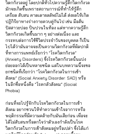
วิตกกังวลอยู่ โดยปกติทั่วไปความรู้สึกวิตกกังวล
มักจะเกิดขึ้นเพราะสถานการณ์ที่ทำให้รู้สึก
เครียด สับสน คาดเดาผลลัพธ์ไม่ได้ ส่งผลให้เกิด
ปฏิกิริยาทางร่างกายควบคู่กันไป เช่น มือสั่น 
ปัสสาวะบ่อย ปั่นปวนในท้อง แต่หากความรู้สึก
วิตกกังวลเกิดขึ้นมาก ๆ อย่างต่อเนื่อง และ
กระทบต่อการใช้ชีวิตประจำวันของบุคคล ก็เป็น
ไปได้ว่ามันอาจจะเป็นความวิตกกังวลที่ผิดปกติ 
ที่ทางการแพทย์เรียกว่า “โรควิตกกังวล” 
(Anxiety Disorders) ซึ่งโรควิตกกังวลนั้นแบ่ง
ย่อยออกได้เป็นหลายชนิด แต่ในบทความนี้จะขอ
ยกชนิดที่เรียกว่า “โรควิตกกังวลในการเข้า
สังคม” (Social Anxiety Disorder: SAD) หรือ
ในอีกชื่อหนึ่งคือ “โรคกลัวสังคม” (Social 
Phobia) 
ก่อนที่จะไปรู้จักกับโรควิตกกังวลในการเข้า
สังคม อยากชวนให้ทำความเข้าใจอาการหรือ
พฤติกรรมที่มีความคล้ายกับมันเสียก่อน เพื่อจะ
ได้ไม่สับสนหรือตกใจว่าตัวเองกำลังเป็นโรค
วิตกกังวลในการเข้าสังคมอยู่หรือเปล่า ซึ่งได้แก่ 