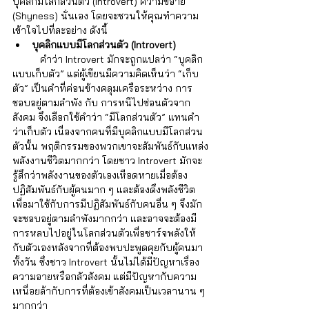
บุคลิกมีโลกส่วนตัว (Introvert) ความขี้อาย 
(Shyness) นั่นเอง โดยจะชวนให้คุณทำความ
เข้าใจไปที่ละอย่าง ดังนี้
บุคลิกแบบมีโลกส่วนตัว (Introvert) 
	คำว่า Introvert มักจะถูกแปลว่า “บุคลิก
แบบเก็บตัว” แต่ผู้เขียนมีความคิดเห็นว่า “เก็บ
ตัว” เป็นคำที่ค่อนข้างคลุมเครือระหว่าง การ
ชอบอยู่ตามลำพัง กับ การหนีไปซ่อนตัวจาก
สังคม จึงเลือกใช้คำว่า “มีโลกส่วนตัว” แทนคำ
ว่าเก็บตัว เนื่องจากคนที่มีบุคลิกแบบมีโลกส่วน
ตัวนั้น พฤติกรรมของพวกเขาจะสัมพันธ์กับแหล่ง
พลังงานชีวิตมากกว่า โดยชาว Introvert มักจะ
รู้สึกว่าพลังงานของตัวเองเหือดหายเมื่อต้อง
ปฏิสัมพันธ์กับผู้คนมาก ๆ และต้องดึงพลังชีวิต
เพื่อมาใช้กับการมีปฏิสัมพันธ์กับคนอื่น ๆ จึงมัก
จะชอบอยู่ตามลำพังมากกว่า และอาจจะต้องมี
การหลบไปอยู่ในโลกส่วนตัวเพื่อชาร์จพลังให้
กับตัวเองหลังจากที่ต้องพบปะพูดคุยกับผู้คนมา
ทั้งวัน ซึ่งชาว Introvert นั้นไม่ได้มีปัญหาเรื่อง
ความอายหรือกลัวสังคม แต่มีปัญหากับความ
เหนื่อยล้ากับการที่ต้องเข้าสังคมเป็นเวลานาน ๆ 
มากกว่า