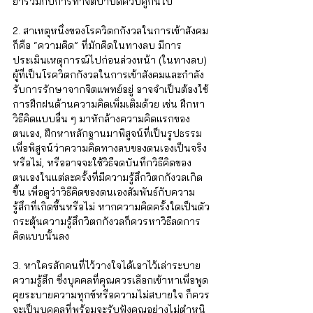
ยาร่วมกับการทำจิตบำบัดควบคู่กันไป 
2. สาเหตุหนึ่งของโรควิตกกังวลในการเข้าสังคม
ก็คือ “ความคิด” ที่มักคิดในทางลบ มีการ
ประเมินเหตุการณ์ไปก่อนล่วงหน้า (ในทางลบ) 
ผู้ที่เป็นโรควิตกกังวลในการเข้าสังคมและกำลัง
รับการรักษาจากจิตแพทย์อยู่ อาจจำเป็นต้องใช้
การฝึกฝนด้านความคิดเพิ่มเติมด้วย เช่น ฝึกหา
วิธีคิดแบบอื่น ๆ มาหักล้างความคิดแรกของ
ตนเอง, ฝึกหาหลักฐานมาพิสูจน์ที่เป็นรูปธรรม
เพื่อพิสูจน์ว่าความคิดทางลบของตนเองเป็นจริง
หรือไม่, หรืออาจจะใช้วิธีจดบันทึกวิธีคิดของ
ตนเองในแต่ละครั้งที่มีความรู้สึกวิตกกังวลเกิด
ขึ้น เพื่อดูว่าวิธีคิดของตนเองสัมพันธ์กับความ
รู้สึกที่เกิดขึ้นหรือไม่ หากความคิดครั้งใดเป็นตัว
กระตุ้นความรู้สึกวิตกกังวลก็ควรหาวิธีลดการ
คิดแบบนั้นลง
3. หาใครสักคนที่ไว้วางใจได้เอาไว้เล่าระบาย
ความรู้สึก ซึ่งบุคคลที่คุณควรเลือกเข้าหาเพื่อพูด
คุยระบายความทุกข์หรือความไม่สบายใจ ก็ควร
จะเป็นบุคคลที่พร้อมจะรับฟังคุณอย่างไม่ตำหนิ