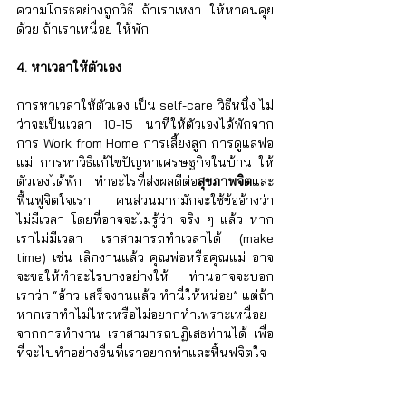
ความโกรธอย่างถูกวิธี ถ้าเราเหงา ให้หาคนคุย
ด้วย ถ้าเราเหนื่อย ให้พัก
4. หาเวลาให้ตัวเอง
การหาเวลาให้ตัวเอง เป็น self-care วิธีหนึ่ง ไม่
ว่าจะเป็นเวลา 10-15 นาทีให้ตัวเองได้พักจาก
การ Work from Home การเลี้ยงลูก การดูแลพ่อ
แม่ การหาวิธีแก้ไขปัญหาเศรษฐกิจในบ้าน ให้
ตัวเองได้พัก ทำอะไรที่ส่งผลดีต่อ
สุขภาพจิต
และ
ฟื้นฟูจิตใจเรา คนส่วนมากมักจะใช้ข้ออ้างว่า 
ไม่มีเวลา โดยที่อาจจะไม่รู้ว่า จริง ๆ แล้ว หาก
เราไม่มีเวลา เราสามารถทำเวลาได้ (make 
time) เช่น เลิกงานแล้ว คุณพ่อหรือคุณแม่ อาจ
จะขอให้ทำอะไรบางอย่างให้ ท่านอาจจะบอก
เราว่า “อ้าว เสร็จงานแล้ว ทำนี่ให้หน่อย” แต่ถ้า
หากเราทำไม่ไหวหรือไม่อยากทำเพราะเหนื่อย
จากการทำงาน เราสามารถปฏิเสธท่านได้ เพื่อ
ที่จะไปทำอย่างอื่นที่เราอยากทำและฟื้นฟูจิตใจ
เรา