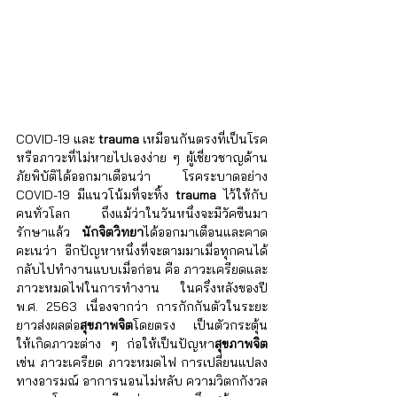
COVID-19 และ 
trauma
 เหมือนกันตรงที่เป็นโรค
หรือภาวะที่ไม่หายไปเองง่าย ๆ ผู้เชี่ยวชาญด้าน
ภัยพิบัติได้ออกมาเตือนว่า โรคระบาดอย่าง 
COVID-19 มีแนวโน้มที่จะทิ้ง 
trauma
 ไว้ให้กับ
คนทั่วโลก ถึงแม้ว่าในวันหนึ่งจะมีวัคซีนมา
รักษาแล้ว 
นักจิตวิทยา
ได้ออกมาเตือนและคาด
คะเนว่า อีกปัญหาหนึ่งที่จะตามมาเมื่อทุกคนได้
กลับไปทำงานแบบเมื่อก่อน คือ ภาวะเครียดและ
ภาวะหมดไฟในการทำงาน ในครึ่งหลังของปี 
พ.ศ.​ 2563 เนื่องจากว่า การกักกันตัวในระยะ
ยาวส่งผลต่อ
สุขภาพจิต
โดยตรง เป็นตัวกระตุ้น
ให้เกิดภาวะต่าง ๆ ก่อให้เป็นปัญหา
สุขภาพจิต
เช่น ภาวะเครียด ภาวะหมดไฟ การเปลี่ยนแปลง
ทางอารมณ์ อาการนอนไม่หลับ ความวิตกกังวล 