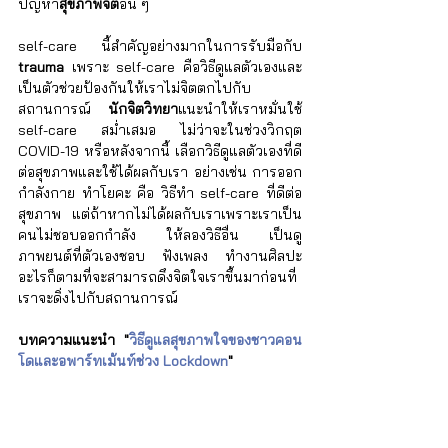
ปัญหา
สุขภาพจิต
อื่น ๆ
self-care นี้สำคัญอย่างมากในการรับมือกับ 
trauma
 เพราะ self-care คือวิธีดูแลตัวเองและ
เป็นตัวช่วยป้องกันให้เราไม่จิตตกไปกับ
สถานการณ์ 
นักจิตวิทยา
แนะนำให้เราหมั่นใช้ 
self-care สม่ำเสมอ ไม่ว่าจะในช่วงวิกฤต 
COVID-19 หรือหลังจากนี้ เลือกวิธีดูแลตัวเองที่ดี
ต่อสุขภาพและใช้ได้ผลกับเรา อย่างเช่น การออก
กำลังกาย ทำโยคะ คือ วิธีทำ self-care ที่ดีต่อ
สุขภาพ แต่ถ้าหากไม่ได้ผลกับเราเพราะเราเป็น
คนไม่ชอบออกกำลัง ให้ลองวิธีอื่น เป็นดู
ภาพยนต์ที่ตัวเองชอบ ฟังเพลง ทำงานศิลปะ 
อะไรก็ตามที่จะสามารถดึงจิตใจเราขึ้นมาก่อนที่
เราจะดิ่งไปกับสถานการณ์
บทความแนะนำ "
วิธีดูแลสุขภาพใจของชาวคอน
โดและอพาร์ทเม้นท์ช่วง Lockdown
"