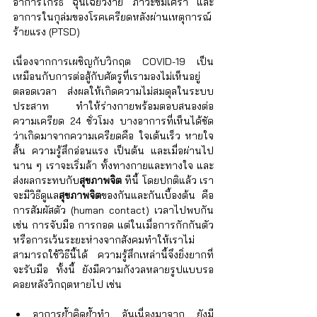
อาการโกรธ ฉุนเฉียวง่าย ภาวะซึมเศร้า และ
อาการในกุล่มของโรคเครียดหลังผ่านเหตุการณ์
ร้ายแรง (PTSD)
เนื่องจากการเผชิญกับวิกฤต COVID-19 เป็น
เหมือนกับการต่อสู้กับศัตรูที่เรามองไม่เห็นอยู่
ตลอดเวลา ส่งผลให้เกิดความไม่สมดุลในระบบ
ประสาท ทำให้ร่างกายพร้อมตอบสนองต่อ
ความเครียด 24 ชั่วโมง บางอาการที่เห็นได้ชัด
ว่าเกิดมาจากความเครียดคือ ใจเต้นเร็ว หายใจ
สั้น ความรู้สึกอ่อนแรง เป็นต้น และเมื่อผ่านไป
นาน ๆ เราจะเริ่มล้า ทั้งทางกายและทางใจ และ
ส่งผลกระทบกับ
สุขภาพจิต
 ทีนี้ โดยปกติแล้ว เรา
จะมีวิธีดูแล
สุขภาพจิต
ของกันและกันเบื้องต้น คือ 
การสัมผัสตัว (human contact) เวลาไปพบกัน 
เช่น การจับมือ การกอด แต่ในเมื่อการกักกันตัว
หรือการเว้นระยะห่างจากสังคมทำให้เราไม่
สามารถใช้วิธีนี้ได้ ความรู้สึกเหล่านี้จึงยิ่งยากที่
จะรับมือ ทั้งนี้ ยังมีความกังวลหลายรูปแบบรอ
คอยหลังวิกฤตหายไป เช่น
อาการย้ำคิดย้ำทำ อันเนื่องมาจาก ยังมี