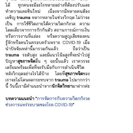
ได้ ทุกคนจะมีอะไรหลายอย่างที่ต้องปรับและ
ทำความเคยชินใหม่ เนื่องจากมีหลายคนต้อง
เผชิญ 
trauma
 หลากหลายในช่วงวิกฤต ไม่ว่าจะ
เป็น การใช้ชีวิตภายใต้ความวิตกกังวล ความ
โดดเดี่ยวจากการกักกันตัว สถานการณ์การเงิน
หรือการงานที่แย่ลง หรือความสูญเสียของคน
รู้จักหรือคนในครอบครัวเพราะ COVID-19 เมื่อ
นำปัจจัยเหล่านี้มารวมกันแล้ว ถือว่าเป็น 
trauma
 ระดับสูง และมีแนวโน้มสูงที่จะนำไปสู่
ปัญหา
สุขภาพจิต
อื่น ๆ ฉะนั้นแล้ว เราควรจะ
เตรียมพร้อมเพื่อที่จะรับมือกับการดำเนินชีวิต
หลังวิกฤตอย่างไรได้บ้าง โดยที่
สุขภาพจิต
ของ
เราจะไม่โดนผลกระทบจาก 
trauma
 ไปมากกว่า
นี้ วันนี้เรามีคำแนะนำจาก
นักจิตวิทยา
มาฝากค่ะ
บทความแนะนำ "
การจัดการกับความวิตกกังวล
ช่วงการแพร่ระบาดของโรค COVID-19
"