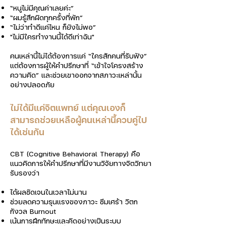
Γ
“หนูไม่มีคุณค่าเลยค่ะ”
“ผมรู้สึกผิดทุกครั้งที่พัก”
“ไม่ว่าทำดีแค่ไหน ก็ยังไม่พอ”
"ไม่มีใครทำงานนี้ได้ดีเท่าฉัน"
คนเหล่านี้ไม่ได้ต้องการแค่ “ใครสักคนที่รับฟัง”
แต่ต้องการผู้ให้คำปรึกษาที่ “เข้าใจโครงสร้าง
ความคิด” และช่วยเขาออกจากสภาวะเหล่านั้น
อย่างปลอดภัย
ไม่ได้มีแค่จิตแพทย์ แต่คุณเองก็
สามารถช่วยเหลือผู้คนเหล่านี้ควบคู่ไป
ได้เช่นกัน
CBT (Cognitive Behavioral Therapy) คือ
แนวคิดการให้คำปรึกษาที่มีงานวิจัยทางจิตวิทยา
รับรองว่า
ได้ผลชัดเจนในเวลาไม่นาน
ช่วยลดความรุนแรงของภาวะ ซึมเศร้า วิตก
กังวล Burnout
เน้นการฝึกทักษะและคิดอย่างเป็นระบบ