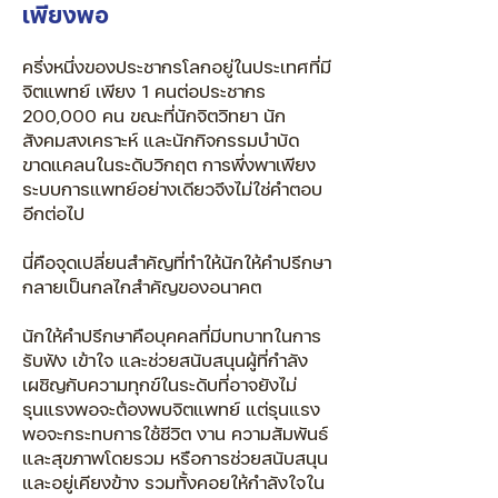
เพียงพอ
ครึ่งหนึ่งของประชากรโลกอยู่ในประเทศที่มี
จิตแพทย์ เพียง 1 คนต่อประชากร
200,000 คน ขณะที่นักจิตวิทยา นัก
สังคมสงเคราะห์ และนักกิจกรรมบำบัด
ขาดแคลนในระดับวิกฤต การพึ่งพาเพียง
ระบบการแพทย์อย่างเดียวจึงไม่ใช่คำตอบ
อีกต่อไป
นี่คือจุดเปลี่ยนสำคัญที่ทำให้นักให้คำปรึกษา
กลายเป็นกลไกสำคัญของอนาคต
นักให้คำปรึกษาคือบุคคลที่มีบทบาทในการ
รับฟัง เข้าใจ และช่วยสนับสนุนผู้ที่กำลัง
เผชิญกับความทุกข์ในระดับที่อาจยังไม่
รุนแรงพอจะต้องพบจิตแพทย์ แต่รุนแรง
พอจะกระทบการใช้ชีวิต งาน ความสัมพันธ์
และสุขภาพโดยรวม หรือการช่วยสนับสนุน
และอยู่เคียงข้าง รวมทั้งคอยให้กำลังใจใน