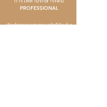
การให้คำปรึกษาระดับ
PROFESSIONAL
เรียนรู้การผสมผสานทุกแนวคิดที่เรียนรู้มา
จากคอร์ส Fundamental และ Advanced
และการประยุกต์ใช้ให้เหมาะกับแต่ละ
สถานการณ์ รวมถึงการสะสางเรื่องราว
ภายในใจของนักให้คำปรึกษาเอง และการ
ปลดปล่อยตัวเองจากเรื่องราวความทุกข์ของ
ผู้รับคำปรึกษา
หลักสูตร 3 วัน 2 คืน
คอร์สนี้