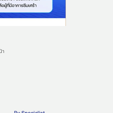
้า
By Specialist