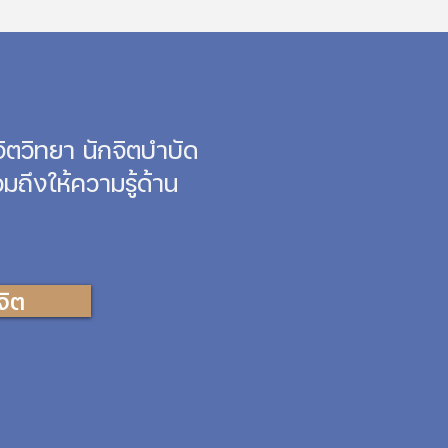
Γ
Γ
ิตวิทยา นักจิตบำบัด
ถึงให้ความรู้ด้าน
จิต