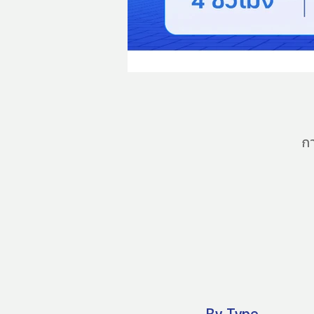
อยู่
นอก
แกล
เลอ
รี
ก
By Type