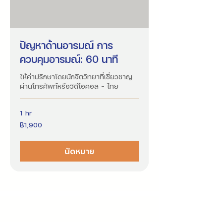
ปัญหาด้านอารมณ์ การ
ควบคุมอารมณ์: 60 นาที
ให้คำปรึกษาโดยนักจิตวิทยาที่เชี่ยวชาญ
ผ่านโทรศัพท์หรือวิดีโอคอล - ไทย
1 hr
1,900
฿1,900
บาท
ไทย
นัดหมาย