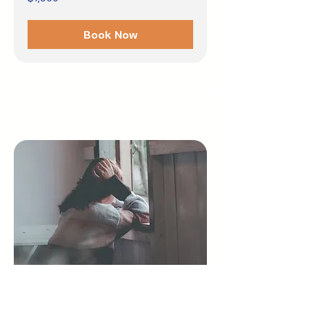
บาท
ไทย
Book Now
ประสบการณ์ในอดีต