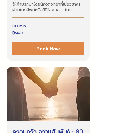
ให้คำปรึกษาโดยนักจิตวิทยาที่เชี่ยวชาญ
ผ่านโทรศัพท์หรือวิดีโอคอล - ไทย
30 min
990
฿990
บาท
ไทย
Book Now
ครอบครัว ความสัมพันธ์ : 60