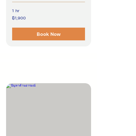
1 hr
1,900
฿1,900
บาท
ไทย
Book Now