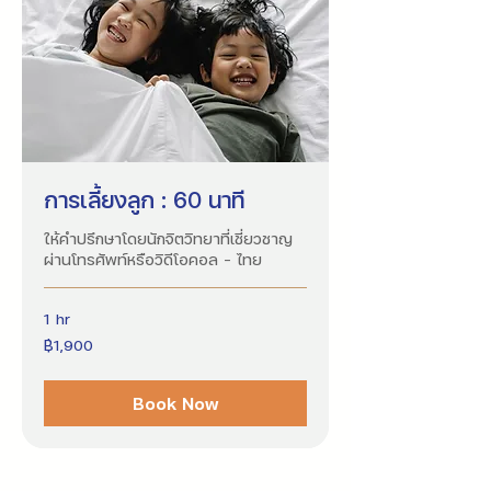
การเลี้ยงลูก : 60 นาที
ให้คำปรึกษาโดยนักจิตวิทยาที่เชี่ยวชาญ
ผ่านโทรศัพท์หรือวิดีโอคอล - ไทย
1 hr
1,900
฿1,900
บาท
ไทย
Book Now