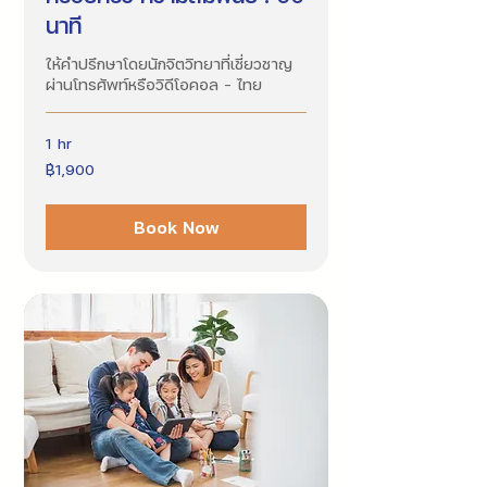
Γ
นาที
ให้คำปรึกษาโดยนักจิตวิทยาที่เชี่ยวชาญ
ผ่านโทรศัพท์หรือวิดีโอคอล - ไทย
1 hr
1,900
฿1,900
บาท
ไทย
Book Now