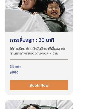
การเลี้ยงลูก : 30 นาที
ให้คำปรึกษาโดยนักจิตวิทยาที่เชี่ยวชาญ
ผ่านโทรศัพท์หรือวิดีโอคอล - ไทย
30 min
990
฿990
บาท
ไทย
Book Now