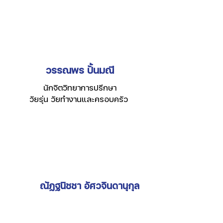
วรรณพร ปั้นมณี
นักจิตวิทยาการปรึกษา
วัยรุ่น วัยทำงานและครอบครัว
ณัฏฐนิชชา อัศวจินดานุกุล
นักจิตวิทยาคลินิก
เด็กและวัยรุ่น ครอบครัว