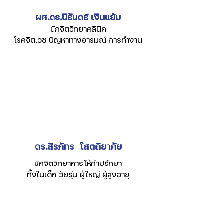
ผศ.ดร.นิรันดร์ เงินแย้ม
นักจิตวิทยาคลินิค
โรคจิตเวช ปัญหาทางอารมณ์ การทำงาน
ดร.สิรภัทร โสตถิยาภัย
นักจิตวิทยาการให้คำปรึกษา
ทั้งในเด็ก วัยรุ่น ผู้ใหญ่ ผู้สูงอายุ