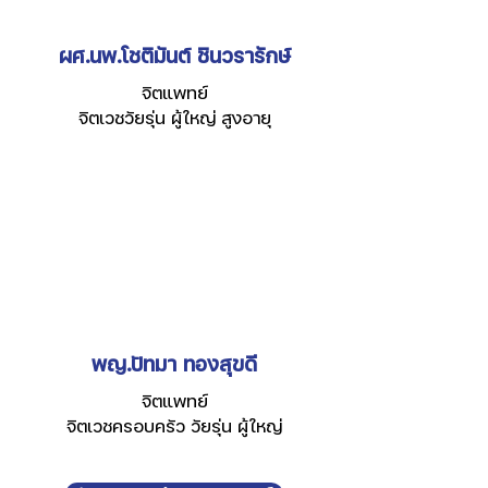
ผศ.นพ.โชติมันต์ ชินวรารักษ์
จิตแพทย์
จิตเวชวัยรุ่น ผู้ใหญ่ สูงอายุ
พญ.ปัทมา ทองสุขดี
จิตแพทย์
จิตเวช
​ครอบครัว
วัยรุ่น ผู้ใหญ่