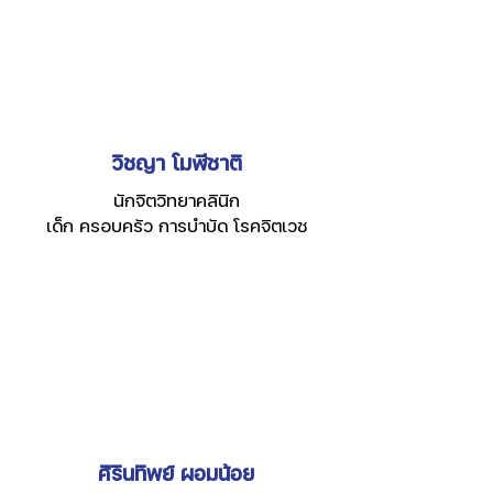
วิชญา โมฬีชาติ
นักจิตวิทยาคลินิก
เด็ก ครอบครัว การบำบัด โรคจิตเวช
ศิรินทิพย์ ผอมน้อย