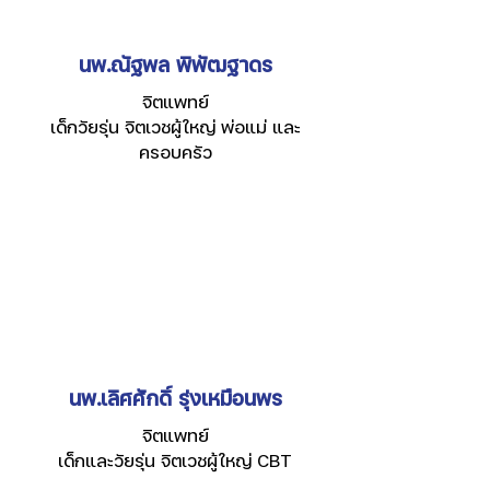
นพ.ณัฐพล พิพัฒฐาดร
จิตแพทย์
เด็กวัยรุ่น จิตเวชผู้ใหญ่ พ่อแม่ และ
ครอบครัว
นพ.เลิศศักดิ์ รุ่งเหมือนพร
จิตแพทย์
เด็กและวัยรุ่น จิตเวชผู้ใหญ่ CBT