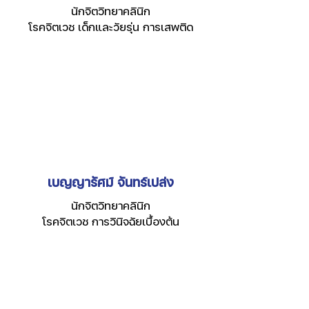
นักจิตวิทยาคลินิก
โรคจิตเวช เด็กและวัยรุ่น การเสพติด
เบญญารัศม์ จันทร์เปล่ง
นักจิตวิทยาคลินิก
โรคจิตเวช การวินิจฉัยเบื้องต้น