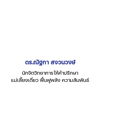
Γ
ดร.ณัฐกา สงวนวงษ์
นักจิตวิทยาการให้คำปรึกษา
แม่เลี้ยงเดี่ยว ฟื้นฟูพลัง ความสัมพันธ์