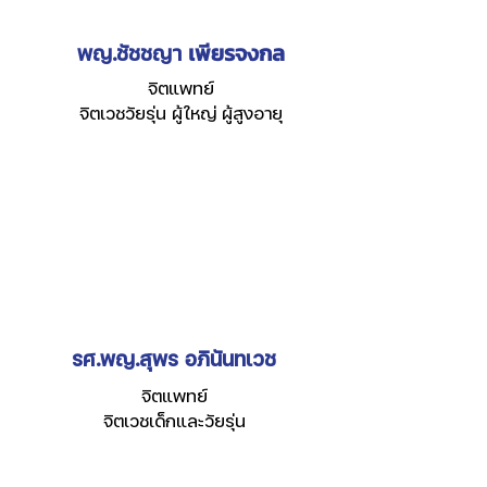
เพียรจงกล
พญ.ชัชชญา
จิตแพทย์
จิตเวชวัยรุ่น ผู้ใหญ่ ผู้สูงอายุ
รศ.พญ.สุพร อภินันทเวช
จิตแพทย์
จิตเวชเด็กและวัยรุ่น