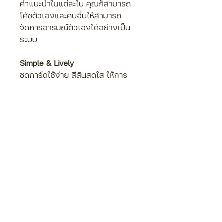
คำแนะนำในแต่ละใบ คุณก็สามารถ
โค้ชตัวเองและคนอื่นให้สามารถ
จัดการอารมณ์ตัวเองได้อย่างเป็น
ระบบ
Simple & Lively
ชุดการ์ดใช้ง่าย สีสันสดใส ให้การ
จัดการกับความโกรธ ของคุณเต็มไป
ด้วยความสนุกและชีวิตชีวา
รายละเอียดการ์ด
Anger Management
สองภาษา TH-EN
การ์ด 53 ใบ ขนาด 9 * 6 ซม.
สำหรับการพูดคุยเพื่อรู้จักตัวเอง
และพัฒนาความฉลาดทาง
อารมณ์