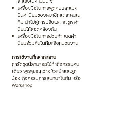
สำเร็จในงานนั้น ๆ
เครื่องมือในการพูดคุยและแบ่ง
ปันค่านิยมของสมาชิกแต่ละคนใน
ทีม นำไปสู่การปรับและ align ค่า
นิยมให้สอดคล้องกัน
เครื่องมือในการช่วยกำหนดค่า
นิยมร่วมกันในทีมหรือหน่วยงาน
การใช้งานที่หลากหลาย
การ์ดชุดนี้สามารถใช้ทำกิจกรรมคน
เดียว พูดคุยระหว่างหัวหน้าและลูก
น้อง กิจกรรมการสนทนาในทีม หรือ
Workshop
รายละเอียดการ์ด
Work Values cards
การ์ด 62 ใบ ขนาด 9 * 9 ซม.
สำหรับค้นหาและกำหนดค่านิยมใน
การทำงาน