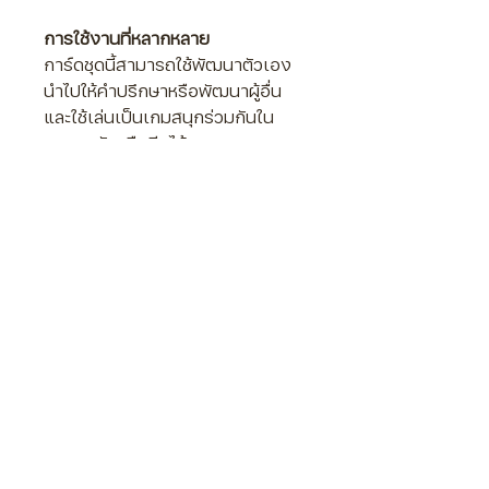
การใช้งานที่หลากหลาย
การ์ดชุดนี้สามารถใช้พัฒนาตัวเอง
นำไปให้คำปรึกษาหรือพัฒนาผู้อื่น
และ
ใช้เล่นเป็นเกมสนุกร่วมกันใน
ครอบครัวหรือทีมได้
รายละเอียดการ์ด
Small wins cards
การ์ด 52 ใบ ขนาด 9.5 * 12.5
ซม.
สำหรับพัฒนาความมั่นใจ Growth
Mindset การคิดบวก และการ
เรียนรู้สิ่งใหม่
สองภาษา TH-EN
PRODUCT INFO