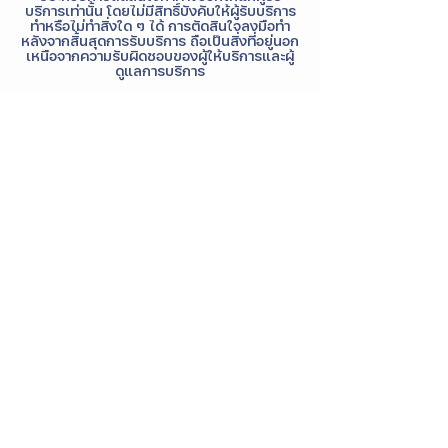
บริการเท่านั้น โดยไม่มีสิทธิ์บังคับให้ผู้รับบริการ
ทำหรือไม่ทำสิ่งใด ๆ ได้ การตัดสินใจลงมือทำ
หลังจากสิ้นสุดการรับบริการ ถือเป็นสิ่งที่อยู่นอก
เหนือจากความรับผิดชอบของผู้ให้บริการและผู้
ดูแลการบริการ
Contact Details
+6620268949
contact@istrong.co
iSTRONG Mental Health, Thep Rak Road,
Tha Raeng, Bang Khen, Bangkok,
Thailand
FAQ
|
Terms of Service
|
Privacy Policy
|
ติดต่อเรา
|
ร่วมงานกับเรา
|
My Account
iSTRONG ผู้ให้บริการด้านสุขภาพจิต Solutions
ด้านสุขภาพจิต ให้คำปรึกษาโดยนักจิตวิทยา นัก