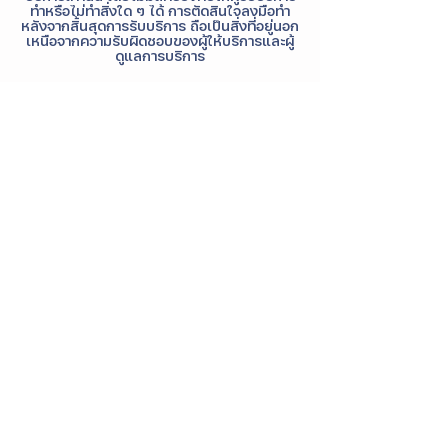
ทำหรือไม่ทำสิ่งใด ๆ ได้ การตัดสินใจลงมือทำ
หลังจากสิ้นสุดการรับบริการ ถือเป็นสิ่งที่อยู่นอก
เหนือจากความรับผิดชอบของผู้ให้บริการและผู้
ดูแลการบริการ
Contact Details
+6620268949
contact@istrong.co
iSTRONG Mental Health, Thep Rak Road,
Tha Raeng, Bang Khen, Bangkok,
Thailand
FAQ
|
Terms of Service
|
Privacy Policy
|
ติดต่อเรา
|
ร่วมงานกับเรา
|
My Account
iSTRONG ผู้ให้บริการด้านสุขภาพจิต Solutions
ด้านสุขภาพจิต ให้คำปรึกษาโดยนักจิตวิทยา นัก
จิตบำบัด นักจิตวิทยาคลินิกที่มีใบรับรอง รวมถึง