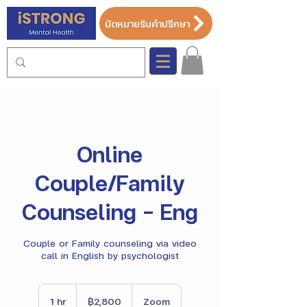
นัดหมายรับคำปรึกษา
Online
Couple/Family
Counseling - Eng
Couple or Family counseling via video
call in English by psychologist
2,800
บาท
1 hr
1
฿2,800
Zoom