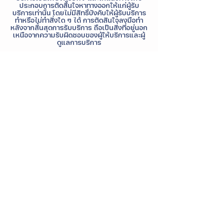
ประกอบการตัดสินใจหาทางออกให้แก่ผู้รับ
บริการเท่านั้น โดยไม่มีสิทธิ์บังคับให้ผู้รับบริการ
ทำหรือไม่ทำสิ่งใด ๆ ได้ การตัดสินใจลงมือทำ
หลังจากสิ้นสุดการรับบริการ ถือเป็นสิ่งที่อยู่นอก
เหนือจากความรับผิดชอบของผู้ให้บริการและผู้
ดูแลการบริการ
Contact Details
+6620268949
contact@istrong.co
iSTRONG Mental Health, Thep Rak Road,
Tha Raeng, Bang Khen, Bangkok,
Thailand
FAQ
|
Terms of Service
|
Privacy Policy
|
ติดต่อเรา
|
ร่วมงานกับเรา
|
My Account
iSTRONG ผู้ให้บริการด้านสุขภาพจิต Solutions