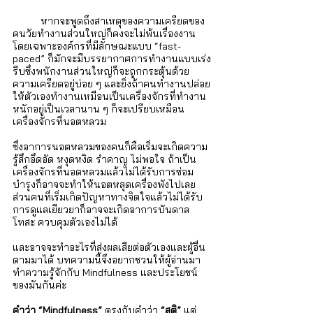
	หากจะพูดถึงสาเหตุของความเครียดของ
คนวัยทำงานส่วนใหญ่ก็คงจะไม่พ้นเรื่องงาน 
โดยเฉพาะองค์กรที่มีลักษณะแบบ “fast-
paced” ก็มักจะมีบรรยากาศการทำงานแบบเร่ง
รีบซึ่งพนักงานส่วนใหญ่ก็จะถูกกระตุ้นด้วย
ความเครียดอยู่บ่อย ๆ และยิ่งถ้าคนทำงานปล่อย
ให้ตัวเองทำงานเหมือนเป็นเครื่องจักรที่ทำงาน
หนักอยู่เป็นเวลานาน ๆ ก็จะเปรียบเหมือน
เครื่องจักรที่นอตหลวม
ซึ่งอาการนอตหลวมของคนก็คือเริ่มจะเกิดความ
รู้สึกอึดอัด หงุดหงิด รำคาญ ไม่พอใจ ถ้าเป็น
เครื่องจักรที่นอตหลวมแล้วไม่ได้รับการซ่อม
บำรุงก็อาจจะทำให้นอตหลุดเครื่องพังไปเลย 
ส่วนคนที่เริ่มเกิดปัญหาทางจิตใจแล้วไม่ได้รับ
การดูแลเยียวยาก็อาจจะเกิดอาการบันดาล
โทสะ ควบคุมตัวเองไม่ได้ 
และอาจจะทำอะไรที่ส่งผลเสียต่อตัวเองและผู้อื่น
ตามมาได้ บทความนี้จึงอยากชวนให้ผู้อ่านมา
ทำความรู้จักกับ Mindfulness และประโยชน์
ของมันกันค่ะ 
คำว่า “Mindfulness” 
ตรงกับคำว่า
 “สติ”
 แต่