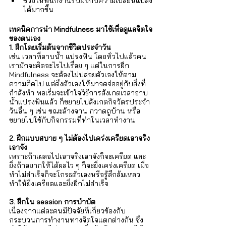
ช่วยให้พนักงานรับมือกับความเปลี่ยนแปลง
ได้มากขึ้น
เทคนิคการนำ Mindfulness มาใช้เพื่อดูแลจิตใจ
ของตนเอง
1. ฝึกโดยเริ่มต้นจากชีวิตประจำวัน 
เช่น เวลาที่อาบน้ำ แปรงฟัน โดยทั่วไปแล้วคน
เรามักจะคิดอะไรไปเรื่อย ๆ แต่ในการฝึก 
Mindfulness จะต้องไม่ปล่อยตัวเองให้ตาม
ความคิดไป แต่ดึงตัวเองให้มาจดจ่ออยู่กับสิ่งที่
กำลังทำ พอเริ่มจะเข้าใจวิธีการสังเกตเวลาอาบ
น้ำแปรงฟันแล้ว ก็ขยายไปสังเกตกิจวัตรประจำ
วันอื่น ๆ เช่น ขณะล้างจาน กวาดถูบ้าน หรือ
ขยายไปใช้กับกิจกรรมที่ทำในเวลาทำงาน 
2. ฝึกแบบสบาย ๆ ไม่ต้องไปเคร่งเครียดเอาจริง
เอาจัง 
เพราะถ้าเผลอไปเอาจริงเอาจังก็จะเครียด และ
ยิ่งถ้าอยากให้ได้ผลไว ๆ ก็จะยิ่งเคร่งเครียด เมื่อ
ทำไม่สำเร็จก็จะโกรธตัวเองหรือรู้สึกล้มเหลว 
ทำให้ยิ่งเครียดและยิ่งฝึกไม่สำเร็จ
3. ฝึกใน session การบำบัด 
เนื่องจากแต่ละคนมีปัจจัยที่เกี่ยวข้องกับ
กระบวนการทำงานทางจิตใจแตกต่างกัน ซึ่ง