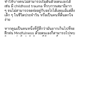
ทำให้บางคนไม่สามารถเริ่มต้นด้วยตนเองได้ 
เช่น มี childhood trauma ที่รบกวนสมาธิมาก 
ๆ จนไม่สามารถจดจ่ออยู่กับอะไรได้เลยแม้แต่สิ่ง
เล็ก ๆ ในชีวิตประจำวัน หรือเป็นคนที่ตื่นตกใจ
ง่าย 
หากคุณเป็นคนหนึ่งที่รู้สึกว่ามันยากเกินไปที่จะ
ฝึกฝน Mindfulness ด้วยตนเองก็สามารถไปพบ
จิตแพทย์หรือนักจิตวิทยาที่มีความเชี่ยวชาญใน
การทำจิตบำบัดกลุ่ม Mindfulness-based เพื่อ
รับความช่วยเหลือในการฝึกฝนได้เหมือนกัน
iSTRONG Mental Health
ผู้ดูแลสุขภาพใจให้กับบุคคล ครอบครัว และ
องค์กร
บริการของเรา
สำหรับบุคคลทั่วไป
บริการปรึกษา จิตแพทย์และนักจิตวิทยา : 
http://bit.ly/3lmThUa 
คอร์สฝึกอบรมทักษะด้านจิตวิทยา
 : 
http://bit.ly/3RQfQwS
สำหรับองค์กร