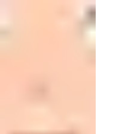
ครอบครัวนี้ที่ฉันเลือกเอง
ใน One Piece 2 แก๊งหมวกฟางผูกพันสามัคคี รู้ใจ
กันมากขึ้น ซึ่งการรวมตัวกับของแก๊งหมวกฟางก็
ตรงกับรูปแบบความสัมพันธ์ทางสังคมรูปแบบหนึ่ง
ของทฤษฎีจิตวิทยา ที่เรียกว่า “Chosen family”