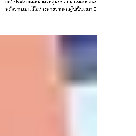
เด็กใหม่ The Reset การกลับมาของ
แนนโน๊ะและการหยุดส่งต่อความ
รุนแรง
“สวัสดีค่ะ แนนโน๊ะนะคะ! เป็นเด็กใหม่ ฝากตัวด้วย
ค่ะ” ประโยคแนะนำตัวที่คุ้นหูกลับมาใหม่อีกครั้ง
หลังจากแนนโน๊ะห่างหายจากคนดูไปเป็นเวลา 5 ปี
ในเด็กใหม่ The Reset เบ็คกี้ รีเบคก้า แพทริเซีย
อาร์มสตรอง รับบท “แนนโน๊ะ” เวรกรรมที่มาเป็น
รูปธรรม โดยเพิ่งเปิดตัว EP แรกไปเมื่อวันที่ 7
มีนาคม 2569 ที่ผ่านมา