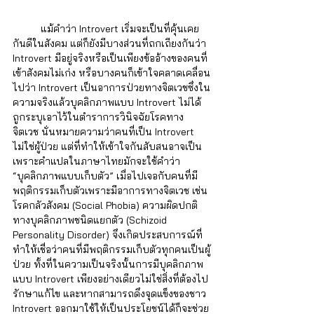
	แม้คำว่า Introvert เริ่มจะเป็นที่คุ้นเคย
กันดีในสังคม แต่ก็ยังมีบางส่วนที่ถกเถียงกันว่า 
Introvert มีอยู่จริงหรือเป็นเพียงข้ออ้างของคนที่
เข้าสังคมไม่เก่ง หรือบางคนก็เข้าใจคลาดเคลื่อน
ไปว่า Introvert เป็นอาการป่วยทางจิตเวชซึ่งใน
ความจริงแล้วบุคลิกภาพแบบ Introvert ไม่ได้
ถูกระบุเอาไว้ในตำราการวินิจฉัยโรคทาง
จิตเวช นั่นหมายความว่าคนที่เป็น Introvert 
ไม่ใช่ผู้ป่วย แต่ที่ทำให้เข้าใจกันสับสนอาจเป็น
เพราะคำแปลในภาษาไทยมักจะใช้คำว่า 
“บุคลิกภาพแบบเก็บตัว” เมื่อไปเจอกับคนที่มี
พฤติกรรมเก็บตัวเพราะมีอาการทางจิตเวช เช่น 
โรคกลัวสังคม (Social Phobia) ความผิดปกติ
ทางบุคลิกภาพชนิดแยกตัว (Schizoid 
Personality Disorder) จึงเกิดประสบการณ์ที่
ทำให้เชื่อว่าคนที่มีพฤติกรรมเก็บตัวทุกคนเป็นผู้
ป่วย ทั้งที่ในความเป็นจริงนั้นการมีบุคลิกภาพ
แบบ Introvert เพียงอย่างเดียวไม่ใช่สิ่งที่ต้องไป
รักษาแก้ไข และหากสามารถดึงจุดแข็งของชาว 
Introvert ออกมาใช้ให้เป็นประโยชน์ได้ก็จะช่วย