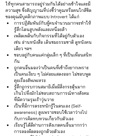
ให้ทุกคนสามารถอยู่ร่วมกันได้อย่างเข้าใจและมี
ความสุข ซึ่งสัญญาณที่บ่งชี้ว่าคุณหรือคนใกล้ชิด
ของคุณมีบุคลิกภาพแบบ Introvert ได้แก่
การปฏิสัมพันธ์กับผู้คนจำนวนมากจะทำให้
รู้สึกโดนสูบพลังและเหนื่อยล้า 
เพลิดเพลินกับกิจกรรมที่ได้อยู่กับตัวเอง 
เช่น อ่านหนังสือ เดินชมธรรมชาติ ดูหนังคน
เดียว ฯลฯ
ชอบอยู่กับคนแค่กลุ่มเล็ก ๆ ที่เป็นเพื่อนสนิท
กัน 
ถูกคนอื่นมองว่าเป็นคนที่เข้าถึงยากเพราะ
เป็นคนเงียบ ๆ ไม่ค่อยแสดงออก ไม่ชอบพูด
คุยเรื่องสัพเพเหระ
รู้สึกถูกรบกวนสมาธิเมื่อมีสิ่งกระตุ้นมาก
เกินไปจึงมักไม่ชอบสถานการณ์ทางสังคม
ที่มีความรุมเร้าวุ่นวาย
เป็นที่มีการตระหนักรู้ในตนเอง (Self-
awareness) สูงเพราะชอบใช้เวลาว่างไป
กับการคิดทบทวนเกี่ยวกับตัวเอง
เรียนรู้ได้ดีผ่านการสังเกตคนอื่นมากกว่า
การลองผิดลองถูกด้วยตัวเอง