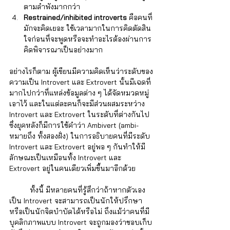
ตามลำพังมากกว่า
Restrained/inhibited introverts 
คือคนที่
มักจะคิดเยอะ ใช้เวลามากในการคิดตัดสิน
ใจก่อนที่จะพูดหรือจะทำอะไรต้องผ่านการ
คิดพิจารณาเป็นอย่างมาก 
อย่างไรก็ตาม ผู้เขียนมีความคิดเห็นว่าระดับของ
ความเป็น Introvert และ Extrovert นั้นมีเฉดที่
มากไปกว่าที่แหล่งข้อมูลต่าง ๆ ได้จัดหมวดหมู่
เอาไว้ และในแต่ละคนก็จะมีส่วนผสมระหว่าง 
Introvert และ Extrovert ในระดับที่ต่างกันไป 
ซึ่งยุคหลังก็มีการใช้คำว่า Ambivert (ambi- 
หมายถึง ทั้งสองฝั่ง) ในการอธิบายคนที่มีระดับ 
Introvert และ Extrovert อยู่พอ ๆ กันทำให้มี
ลักษณะเป็นเหมือนทั้ง Introvert และ 
Extrovert อยู่ในคนเดียวเพิ่มขึ้นมาอีกด้วย
	ทั้งนี้ มีหลายคนที่รู้สึกว่าถ้าหากตัวเอง
เป็น Introvert จะสามารถเป็นนักให้ปรึกษา
หรือเป็นนักจิตบำบัดได้หรือไม่ ถึงแม้ว่าคนที่มี
บุคลิกภาพแบบ Introvert จะถูกมองว่าชอบเก็บ