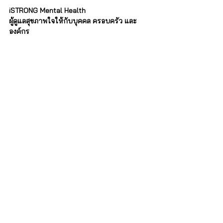
iSTRONG Mental Health
ผู้ดูแลสุขภาพใจให้กับบุคคล ครอบครัว และ
องค์กร
บริการของเรา
สำหรับบุคคลทั่วไป
บริการปรึกษา จิตแพทย์และนักจิตวิทยา : 
http://bit.ly/3lmThUa 
คอร์สฝึกอบรมทักษะด้านจิตวิทยา
 : 
http://bit.ly/3RQfQwS
สำหรับองค์กร
EAP โปรแกรมสำหรับองค์กร : 
http://bit.ly/3RLI8Z8
โทร. 02-0268949 หรือ Line : 
@istrong
บทความที่เกี่ยวข้อง
พลังแห่งความเงียบ สร้างคุณให้เป็นคนแกร่ง
อ้างอิง: