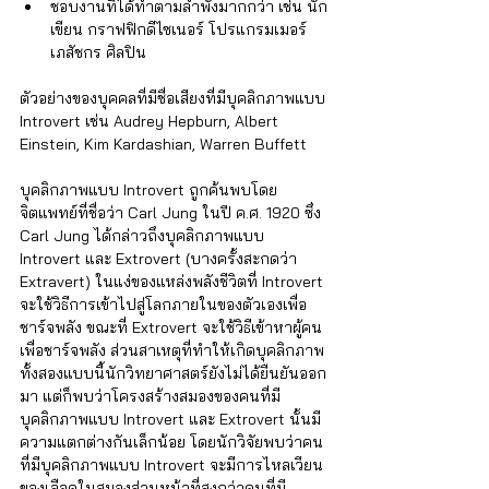
ชอบงานที่ได้ทำตามลำพังมากกว่า เช่น นัก
เขียน กราฟฟิกดีไซเนอร์ โปรแกรมเมอร์ 
เภสัชกร ศิลปิน
ตัวอย่างของบุคคลที่มีชื่อเสียงที่มีบุคลิกภาพแบบ 
Introvert เช่น Audrey Hepburn, Albert 
Einstein, Kim Kardashian, Warren Buffett 
บุคลิกภาพแบบ Introvert ถูกค้นพบโดย
จิตแพทย์ที่ชื่อว่า Carl Jung ในปี ค.ศ. 1920 ซึ่ง 
Carl Jung ได้กล่าวถึงบุคลิกภาพแบบ 
Introvert และ Extrovert (บางครั้งสะกดว่า 
Extravert) ในแง่ของแหล่งพลังชีวิตที่ Introvert 
จะใช้วิธีการเข้าไปสู่โลกภายในของตัวเองเพื่อ
ชาร์จพลัง ขณะที่ Extrovert จะใช้วิธีเข้าหาผู้คน
เพื่อชาร์จพลัง ส่วนสาเหตุที่ทำให้เกิดบุคลิกภาพ
ทั้งสองแบบนี้นักวิทยาศาสตร์ยังไม่ได้ยืนยันออก
มา แต่ก็พบว่าโครงสร้างสมองของคนที่มี
บุคลิกภาพแบบ Introvert และ Extrovert นั้นมี
ความแตกต่างกันเล็กน้อย โดยนักวิจัยพบว่าคน
ที่มีบุคลิกภาพแบบ Introvert จะมีการไหลเวียน
ของเลือดในสมองส่วนหน้าที่สูงกว่าคนที่มี