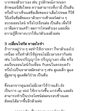
บวกของตัวเราเอง เช่น รูปลักษณ์ภายนอก 
ลักษณะนิสัยใจคอ ความสามารถที่เรามี เป็นต้น 
หรือถ้าเราเห็นแต่ข้อเสียของเราเต็มไปหมด ก็ใช้
วิธีเสริมข้อดีของเราด้วยการเข้าคอร์สต่าง ๆ 
อบรมออนไลน์ หรือไปเรียนต่อ เป็นต้น เพื่อให้
เราลืมความเศร้า ลดการโทษตัวเอง และเพิ่ม
ความรู้สึกทางบวกให้แก่ตัวเองด้วยค่ะ 
3. เปลี่ยนโฟกัส หาอะไรทำ 
ถ้าการอยู่ว่าง ๆ จะทำให้เราเหงา ก็พาตัวเองไป
เหนื่อย หรือทำตัวให้ยุ่งจนไม่มีเวลาเหงากันค่ะ 
เช่น ไปเรียนปริญญาโท ปริญญาเอก เพิ่ม หรือ
ลงเรียนออนไลน์กับเพื่อน กับคนในครอบครัว 
หรือไปเป็นอาสาสมัครต่าง ๆ เช่น ดูแลเด็ก ดูแล
ผู้สูงอายุ ดูแลสัตว์ป่วย เป็นต้น 
ซึ่งนอกจากคุณจะไม่มีเวลาให้ว่างแล้ว ยัง
เป็นการ up skill ให้เราเก่งขึ้น แกร่งขึ้น และยัง
สามารถทำเป็นประโยชน์ต่อคนรอบข้างและ
สังคมได้มากขึ้นอีกด้วยค่ะ 