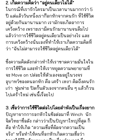
Γ
2. เกิดความคิดว่า “อยู่คนเดียวไม่ได้”
ในกรณีที่เรารักใครมาเป็นเวลานานมากกว่า 5 
ปี แต่แล้ววันหนึ่งเราก๊อกหักจากคนรัก ที่ใช้ชีวิต
อยู่ด้วยกันมานานมาก เรามักจะเกิดอาการ
เคว้งคว้าง เพราะเรามีคนรักมานานจนลืมไป
แล้วว่าการใช้ชีวิตอยู่คนเดียวเป็นอย่างไร และ
การเคว้งคว้างนั่นเองที่ทำให้เราเกิดความคิดที่
ว่า “ฉันไม่สามารถใช้ชีวิตอยู่คนเดียวได้” 
ซึ่งความคิดดังกล่าวทำให้เราขาดความมั่นใจใน
การใช้ชีวิต และทำให้เราหยุดความพยายามที่
จะ Move on ปล่อยให้ตัวเองจมอยู่ในวงจร
อุบาทว์ของคนอกหัก คือ เศร้า เหงา คิดถึงคนรัก
เก่า  ฟูมฟาย ปิดกั้นตัวเองจากคนอื่น ๆ แล้วก็วน
ไปเศร้าใหม่ เช่นนี้เรื่อยไป
3. เชื่อว่าการใช้ชีวิตต่อไปโดยลำพังเป็นเรื่องยาก
ปัญหาจากการอกหักในข้อต่อมาที่ Winch  นัก
จิตวิทยาชื่อดัง กล่าวว่าเป็นปัญหาใหญ่ที่สุด ก็
คือ ทำให้เกิด “ความเชื่อที่ผิดจากความเป็น
จริง” หรือทำให้คนที่อกหักเกิดความเชื่อว่า 