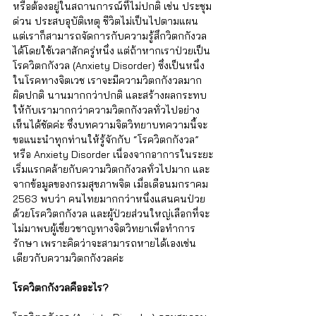
หรือต้องอยู่ในสถานการณ์ที่ไม่ปกติ เช่น ประชุม
ด่วน ประสบอุบัติเหตุ ชีวิตไม่เป็นไปตามแผน 
แต่เราก็สามารถจัดการกับความรู้สึกวิตกกังวล
ได้โดยใช้เวลาสักครู่หนึ่ง แต่ถ้าหากเราป่วยเป็น
โรควิตกกังวล (Anxiety Disorder) ซึ่งเป็นหนึ่ง
ในโรคทางจิตเวช เราจะมีความวิตกกังวลมาก
ผิดปกติ นานมากกว่าปกติ และสร้างผลกระทบ
ให้กับเรามากกว่าความวิตกกังวลทั่วไปอย่าง
เห็นได้ชัดค่ะ ซึ่งบทความจิตวิทยาบทความนี้จะ
ขอแนะนำทุกท่านให้รู้จักกับ “โรควิตกกังวล” 
หรือ Anxiety Disorder เนื่องจากอาการในระยะ
เริ่มแรกคล้ายกับความวิตกกังวลทั่วไปมาก และ
จากข้อมูลของกรมสุขภาพจิต เมื่อเดือนมกราคม 
2563 พบว่า คนไทยมากกว่าหนึ่งแสนคนป่วย
ด้วยโรควิตกกังวล และผู้ป่วยส่วนใหญ่เลือกที่จะ
ไม่มาพบผู้เชี่ยวชาญทางจิตวิทยาเพื่อทำการ
รักษา เพราะคิดว่าจะสามารถหายได้เองเช่น
เดียวกับความวิตกกังวลค่ะ
โรควิตกกังวลคืออะไร? 