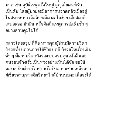
มาก เช่น อุบัติเหตุครั้งใหญ่ สูญเสียคนที่รัก 
เป็นต้น โดยผู้ป่วยจะมีอาการหวาดกลัวเมื่ออยู่
ในสถานการณ์คล้ายเดิม ตกใจง่าย เสียสมาธิ 
เหม่อลอย มักฝัน หรือคิดถึงเหตุการณ์เดิมซ้ำ ๆ 
อย่างควบคุมไม่ได้ 
กล่าวโดยสรุป ก็คือ หากคุณผู้อ่านมีความวิตก
กังวลที่รบกวนการใช้ชีวิตปกติ กังวลในเรื่องเดิม
ซ้ำ ๆ มีความวิตกกังวลแบบควบคุมไม่ได้ และ
คนรอบข้างเริ่มเป็นห่วงอย่างเห็นได้ชัด ขอให้
ลองมารับคำปรึกษา หรือรับความช่วยเหลือจาก
ผู้เชี่ยวชาญทางจิตวิทยาใกล้บ้านนะคะ เพื่อจะได้
รักษาบาดแผลในใจ และพื่อความปกติสุขใน
การใช้ชีวิตค่ะ 
iSTRONG Mental Health
ผู้ดูแลสุขภาพใจให้กับบุคคล ครอบครัว และ
องค์กร
บริการของเรา
 สำหรับบุคคลทั่วไป