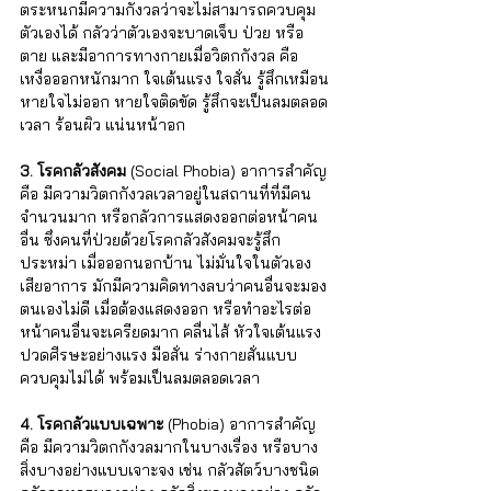
ตระหนกมีความกังวลว่าจะไม่สามารถควบคุม
ตัวเองได้ กลัวว่าตัวเองจะบาดเจ็บ ป่วย หรือ
ตาย และมีอาการทางกายเมื่อวิตกกังวล คือ 
เหงื่อออกหนักมาก ใจเต้นแรง ใจสั่น รู้สึกเหมือน
หายใจไม่ออก หายใจติดขัด รู้สึกจะเป็นลมตลอด
เวลา ร้อนผิว แน่นหน้าอก 
3. โรคกลัวสังคม
 (Social Phobia) อาการสำคัญ 
คือ มีความวิตกกังวลเวลาอยู่ในสถานที่ที่มีคน
จำนวนมาก หรือกลัวการแสดงออกต่อหน้าคน
อื่น ซึ่งคนที่ป่วยด้วยโรคกลัวสังคมจะรู้สึก
ประหม่า เมื่อออกนอกบ้าน ไม่มั่นใจในตัวเอง 
เสียอาการ มักมีความคิดทางลบว่าคนอื่นจะมอง
ตนเองไม่ดี เมื่อต้องแสดงออก หรือทำอะไรต่อ
หน้าคนอื่นจะเครียดมาก คลื่นไส้ หัวใจเต้นแรง 
ปวดศีรษะอย่างแรง มือสั่น ร่างกายสั่นแบบ
ควบคุมไม่ได้ พร้อมเป็นลมตลอดเวลา 
4. โรคกลัวแบบเฉพาะ
 (Phobia) อาการสำคัญ 
คือ มีความวิตกกังวลมากในบางเรื่อง หรือบาง
สิ่งบางอย่างแบบเจาะจง เช่น กลัวสัตว์บางชนิด 