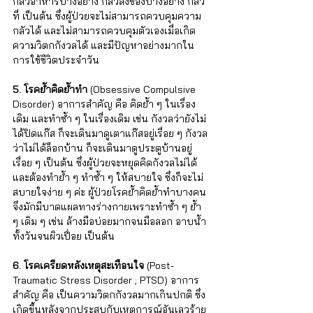
กลัวอาหารบางอย่าง กลัวสิ่งของบางอย่าง กลัว
ที่ เป็นต้น ซึ่งผู้ป่วยจะไม่สามารถควบคุมความ
กลัวได้ และไม่สามารถควบคุมตัวเองเมื่อเกิด
ความวิตกกังวลได้ และมีปัญหาอย่างมากใน
การใช้ชีวิตประจำวัน 
5. โรคย้ำคิดย้ำทำ
 (Obsessive Compulsive 
Disorder) อาการสำคัญ คือ คิดย้ำ ๆ ในเรื่อง
เดิม และทำซ้ำ ๆ ในเรื่องเดิม เช่น กังวลว่ายังไม่
ได้ปิดแก๊ส ก็จะเดินมาดูเตาแก๊สอยู่เรื่อย ๆ กังวล
ว่าไม่ได้ล็อกบ้าน ก็จะเดินมาดูประตูบ้านอยู่
เรื่อย ๆ เป็นต้น ซึ่งผู้ป่วยจะหยุดคิดกังวลไม่ได้ 
และต้องทำย้ำ ๆ ทำซ้ำ ๆ ให้สบายใจ ซึ่งก็จะไม่
สบายใจง่าย ๆ ค่ะ ผู้ป่วยโรคย้ำคิดย้ำทำบางคน
จึงมักมีบาดแผลทางร่างกายเพราะทำซ้ำ ๆ ย้ำ 
ๆ เดิม ๆ เช่น ล้างมือบ่อยมากจนมือลอก อาบน้ำ
ทั้งวันจนผิวเปื่อย เป็นต้น
6. โรคเครียดหลังเหตุสะเทือนใจ 
(Post-
Traumatic Stress Disorder ; PTSD) อาการ
สำคัญ คือ เป็นความวิตกกังวลมากเกินปกติ ซึ่ง
เกิดขึ้นหลังจากประสบกับเหตุการณ์อันเลวร้าย