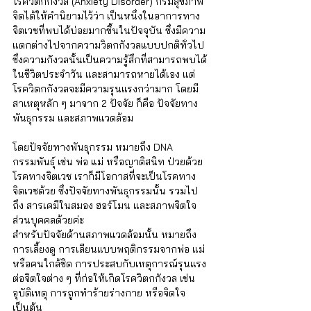
โรควิตกกังวล (Anxiety Disorder) กรมสุขภาพ
จิตได้ให้คำนิยามไว้ว่า เป็นหนึ่งในอาการทาง
จิตเวชที่พบได้บ่อยมากขึ้นในปัจจุบัน ซึ่งมีความ
แตกต่างไปจากความวิตกกังวลแบบปกติทั่วไป 
ซึ่งความกังวลนั้นเป็นความรู้สึกที่สามารถพบได้
ในชีวิตประจำวัน และสามารถหายได้เอง แต่
โรควิตกกังวลจะมีความรุนแรงกว่ามาก โดยมี
สาเหตุหลัก ๆ มาจาก 2 ปัจจัย ก็คือ ปัจจัยทาง
พันธุกรรม และสภาพแวดล้อม 
โดยปัจจัยทางพันธุกรรม หมายถึง DNA 
กรรมพันธุ์ เช่น พ่อ แม่ หรือญาติสนิท ป่วยด้วย
โรคทางจิตเวช เราก็มีโอกาสที่จะเป็นโรคทาง
จิตเวชด้วย ซึ่งปัจจัยทางพันธุกรรมนั้น รวมไป
ถึง สารเคมีในสมอง ฮอร์โมน และสภาพจิตใจ
ส่วนบุคคลด้วยค่ะ
สำหรับปัจจัยด้านสภาพแวดล้อมนั้น หมายถึง 
การเลี้ยงดู การเลียนแบบพฤติกรรมจากพ่อ แม่ 
หรือคนใกล้ชิด การประสบกับเหตุการณ์รุนแรง
ต่อจิตใจต่าง ๆ ที่ก่อให้เกิดโรควิตกกังวล เช่น 
อุบัติเหตุ การถูกทำร้ายร่างกาย หรือจิตใจ 
เป็นต้น