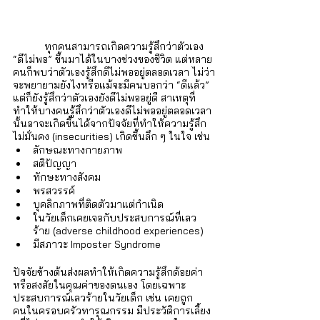
	 ทุกคนสามารถเกิดความรู้สึกว่าตัวเอง 
“ดีไม่พอ” ขึ้นมาได้ในบางช่วงของชีวิต แต่หลาย
คนก็พบว่าตัวเองรู้สึกดีไม่พออยู่ตลอดเวลา ไม่ว่า
จะพยายามยังไงหรือแม้จะมีคนบอกว่า “ดีแล้ว” 
แต่ก็ยังรู้สึกว่าตัวเองยังดีไม่พออยู่ดี สาเหตุที่
ทำให้บางคนรู้สึกว่าตัวเองดีไม่พออยู่ตลอดเวลา
นั้นอาจะเกิดขึ้นได้จากปัจจัยที่ทำให้ความรู้สึก
ไม่มั่นคง (insecurities) เกิดขึ้นลึก ๆ ในใจ เช่น
ลักษณะทางกายภาพ
สติปัญญา
ทักษะทางสังคม
พรสวรรค์
บุคลิกภาพที่ติดตัวมาแต่กำเนิด
ในวัยเด็กเคยเจอกับประสบการณ์ที่เลว
ร้าย (adverse childhood experiences)
มีสภาวะ Imposter Syndrome
ปัจจัยข้างต้นส่งผลทำให้เกิดความรู้สึกด้อยค่า
หรือสงสัยในคุณค่าของตนเอง โดยเฉพาะ
ประสบการณ์เลวร้ายในวัยเด็ก เช่น เคยถูก
คนในครอบครัวทารุณกรรม มีประวัติการเลี้ยง