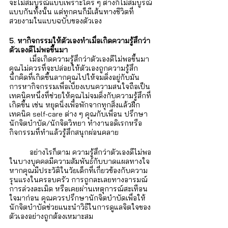
จะไม่สมบูรณ์แบบเพราะใคร ๆ ต่างก็ไม่สมบูรณ์
แบบกันทั้งนั้น แต่ทุกคนก็มีเส้นทางชีวิตที่
สวยงามในแบบฉบับของตัวเอง
5. หากิจกรรมให้ตัวเองทำเมื่อเกิดความรู้สึกว่า
ตัวเองดีไม่พอขึ้นมา
เมื่อเกิดความรู้สึกว่าตัวเองดีไม่พอขึ้นมา 
คุณไม่ควรที่จะปล่อยให้ตัวเองถูกความรู้สึก
นึกคิดที่เกิดขึ้นลากคุณไปให้จมดิ่งอยู่กับมัน 
การหากิจกรรมเพื่อเบี่ยงเบนความสนใจถือเป็น
เทคนิคหนึ่งที่ช่วยให้คุณไม่จมดิ่งกับความรู้สึกที่
เกิดขึ้น เช่น หยุดนิ่งเพื่อพักจากทุกสิ่งแล้วฝึก
เทคนิค self-care ต่าง ๆ คุณกับเพื่อน ปรึกษา
นักจิตบำบัด/นักจิตวิทยา ทำงานอดิเรกหรือ
กิจกรรมที่ทำแล้วรู้สึกสนุกผ่อนคลาย  
	อย่างไรก็ตาม ความรู้สึกว่าตัวเองดีไม่พอ
ในบางบุคคลมีความสัมพันธ์กับบาดแผลทางใจ 
หากคุณมีประวัติในวัยเด็กที่เกี่ยวข้องกับความ
รุนแรงในครอบครัว การถูกละเลยทางอารมณ์ 
การล่วงละเมิด หรือเคยผ่านเหตุการณ์สะเทือน
ใจมาก่อน คุณควรปรึกษานักจิตบำบัดเพื่อให้
นักจิตบำบัดช่วยแนะนำวิธีในการดูแลจิตใจของ
ตัวเองอย่างถูกต้องเหมาะสม 