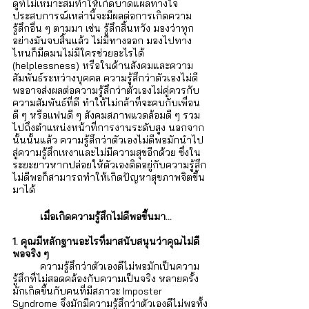
ดูที่ไม่เหมาะสมทำให้เกิดบาดแผลทางใจ 
ประสบการณ์เหล่านี้จะมีผลต่อการเกิดความ
รู้สึกอื่น ๆ ตามมา เช่น รู้สึกสิ้นหวัง มองว่าทุก
อย่างมันจบสิ้นแล้ว ไม่มีทางออก มองไปทาง
ไหนก็มืดมนไม่มีใครช่วยอะไรได้ 
(helplessness) หรือในด้านสังคมและความ
สัมพันธ์ระหว่างบุคคล ความรู้สึกว่าตัวเองไม่ดี
พออาจส่งผลต่อความรู้สึกว่าตัวเองไม่คู่ควรกับ
ความสัมพันธ์ที่ดี ทำให้ไม่กล้าที่จะคบกับเพื่อน
ดี ๆ หรือแฟนดี ๆ สังคมสภาพแวดล้อมดี ๆ รวม
ไปถึงตำแหน่งหน้าที่การงานระดับสูง นอกจาก
นั้นนั้นแล้ว ความรู้สึกว่าตัวเองไม่ดีพอมักนำไป
สู่ความรู้สึกเหงาและไม่มีความสุขอีกด้วย ซึ่งใน
ระยะยาวหากปล่อยให้ตัวเองติดอยู่กับความรู้สึก
ไม่ดีพอก็สามารถทำให้เกิดปัญหาสุขภาพจิตขึ้น
มาได้
เมื่อเกิดความรู้สึกไม่ดีพอขึ้นมา...
1. คุณมีหลักฐานอะไรที่มาสนับสนุนว่าคุณไม่ดี
พอจริง ๆ 
ความรู้สึกว่าตัวเองดีไม่พอมักเป็นความ
รู้สึกที่ไม่สอดคล้องกับความเป็นจริง หลายครั้ง
มักเกิดขึ้นกับคนที่มีสภาวะ Imposter 
Syndrome จึงมักมีความรู้สึกว่าตัวเองดีไม่พอทั้ง