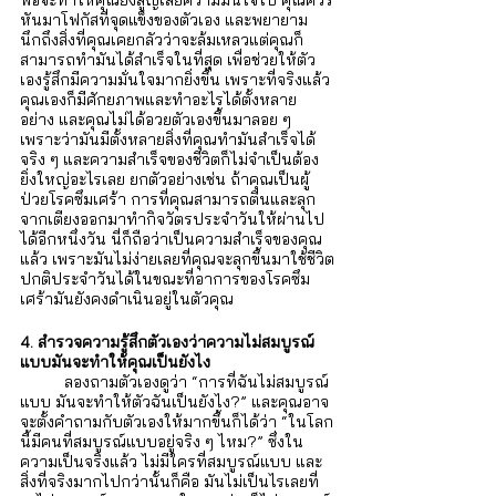
หันมาโฟกัสที่จุดแข็งของตัวเอง และพยายาม
นึกถึงสิ่งที่คุณเคยกลัวว่าจะล้มเหลวแต่คุณก็
สามารถทำมันได้สำเร็จในที่สุด เพื่อช่วยให้ตัว
เองรู้สึกมีความมั่นใจมากยิ่งขึ้น เพราะที่จริงแล้ว
คุณเองก็มีศักยภาพและทำอะไรได้ตั้งหลาย
อย่าง และคุณไม่ได้อวยตัวเองขึ้นมาลอย ๆ 
เพราะว่ามันมีตั้งหลายสิ่งที่คุณทำมันสำเร็จได้
จริง ๆ และความสำเร็จของชีวิตก็ไม่จำเป็นต้อง
ยิ่งใหญ่อะไรเลย ยกตัวอย่างเช่น ถ้าคุณเป็นผู้
ป่วยโรคซึมเศร้า การที่คุณสามารถตื่นและลุก
จากเตียงออกมาทำกิจวัตรประจำวันให้ผ่านไป
ได้อีกหนึ่งวัน นี่ก็ถือว่าเป็นความสำเร็จของคุณ
แล้ว เพราะมันไม่ง่ายเลยที่คุณจะลุกขึ้นมาใช้ชีวิต
ปกติประจำวันได้ในขณะที่อาการของโรคซึม
เศร้ามันยังคงดำเนินอยู่ในตัวคุณ
4. สำรวจความรู้สึกตัวเองว่าความไม่สมบูรณ์
แบบมันจะทำให้คุณเป็นยังไง
ลองถามตัวเองดูว่า “การที่ฉันไม่สมบูรณ์
แบบ มันจะทำให้ตัวฉันเป็นยังไง?” และคุณอาจ
จะตั้งคำถามกับตัวเองให้มากขึ้นก็ได้ว่า “ในโลก
นี้มีคนที่สมบูรณ์แบบอยู่จริง ๆ ไหม?” ซึ่งใน
ความเป็นจริงแล้ว ไม่มีใครที่สมบูรณ์แบบ และ
สิ่งที่จริงมากไปกว่านั้นก็คือ มันไม่เป็นไรเลยที่