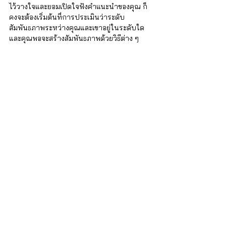
ไว้วางใจและยอมเปิดใจฟังคำแนะนำของคุณ ก็
คงจะต้องเริ่มต้นที่การประเมินว่าระดับ
สัมพันธภาพระหว่างคุณและเขาอยู่ในระดับใด 
และคุณพอจะสร้างสัมพันธภาพด้วยวิธีต่าง ๆ 
ตามที่นำเสนอไปข้างต้นไหวไหม 
หากระดับสัมพันธภาพไม่ได้แย่จนเกินไปและ
คุณเองก็พร้อมที่จะฝึกตัวเอง มันก็มีความเป็นไป
ได้มากที่คุณจะมีคุณลักษณะของการเป็นผู้ให้คำ
ปรึกษาที่คนใกล้ตัวอยากจะมาปรึกษาคุณใน
เวลาที่เขาต้องการความช่วยเหลือ
iSTRONG Mental Health
ผู้ดูแลสุขภาพใจให้กับบุคคล ครอบครัว และ
องค์กร
บริการของเรา
สำหรับบุคคลทั่วไป
บริการปรึกษา จิตแพทย์และนักจิตวิทยา : 
http://bit.ly/3lmThUa 