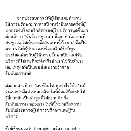
	จากประสบการณ์ที่ผู้เขียนเคยทำงาน
ให้การปรึกษามาหลายปี พบว่ามีหลายครั้งที่ผู้
ปกครองหรือคนใกล้ชิดของผู้รับบริการพูดขึ้นมา
ต่อหน้าว่า “ฉันก็เคยพูดแบบนี้เลย ทำไมตอนที่
ฉันพูดเธอไม่เห็นจะเชื่อฉันแบบนี้บ้างล่ะ” ซึ่งเป็น
ความจริงที่ผู้ปกครองหรือคนใกล้ชิดก็พูด
ประโยคเดียวกับผู้ให้การปรึกษาเป๊ะ แต่ผู้รับ
บริการก็ไม่เคยที่จะฟังหรือนำเอาใช้กับตัวเอง
เลย เหตุผลที่เป็นเช่นนั้นเพราะว่าขาด
สัมพันธภาพที่ดี 
ดังคำกล่าวที่ว่า  “คนที่ไม่ใช่..พูดอะไรก็ผิด” แม้
จะแนะนำดีแค่ไหนแต่ด้วยใจที่มีอคติก็จะทำให้
รู้สึกว่ามันเป็นคำพูดที่ไม่อยากฟัง ซึ่ง
สัมพันธภาพ (rapport) ในที่นี้หมายถึงความ
สัมพันธ์ระหว่างผู้ให้การปรึกษาและผู้รับ
บริการ 
ซึ่งผู้เขียนมองว่า therapist หรือ counselor 