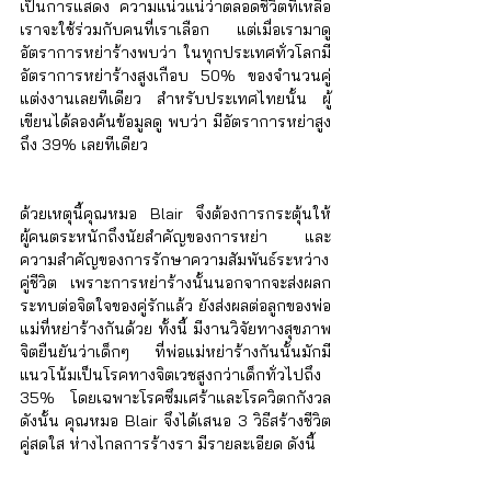
เป็นการแสดง ความแน่วแน่ว่าตลอดชีวิตที่เหลือ 
เราจะใช้ร่วมกับคนที่เราเลือก แต่เมื่อเรามาดู
Γ
อัตราการหย่าร้างพบว่า ในทุกประเทศทั่วโลกมี
อัตราการหย่าร้างสูงเกือบ 50% ของจำนวนคู่
แต่งงานเลยทีเดียว สำหรับประเทศไทยนั้น ผู้
เขียนได้ลองค้นข้อมูลดู พบว่า มีอัตราการหย่าสูง
ถึง 39% เลยทีเดียว 
ด้วยเหตุนี้คุณหมอ Blair จึงต้องการกระตุ้นให้
ผู้คนตระหนักถึงนัยสำคัญของการหย่า และ
ความสำคัญของการรักษาความสัมพันธ์ระหว่าง
คู่ชีวิต เพราะการหย่าร้างนั้นนอกจากจะส่งผลก
ระทบต่อจิตใจของคู่รักแล้ว ยังส่งผลต่อลูกของพ่อ
แม่ที่หย่าร้างกันด้วย ทั้งนี้ มีงานวิจัยทางสุขภาพ
จิตยืนยันว่าเด็กๆ ที่พ่อแม่หย่าร้างกันนั้นมักมี
แนวโน้มเป็นโรคทางจิตเวชสูงกว่าเด็กทั่วไปถึง 
35% โดยเฉพาะโรคซึมเศร้าและโรควิตกกังวล 
ดังนั้น คุณหมอ Blair จึงได้เสนอ 3 วิธีสร้างชีวิต
คู่สดใส ห่างไกลการร้างรา มีรายละเอียด ดังนี้