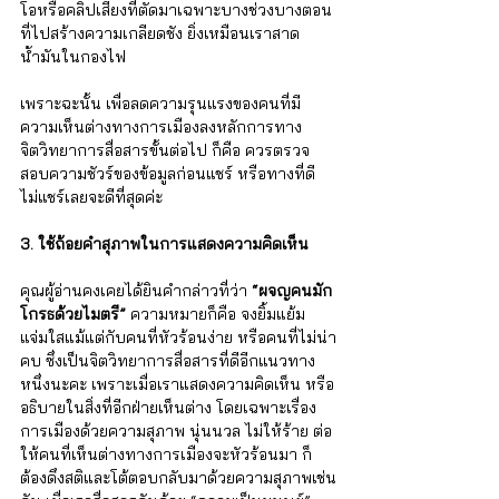
โอหรือคลิปเสียงที่ตัดมาเฉพาะบางช่วงบางตอน
ที่ไปสร้างความเกลียดชัง ยิ่งเหมือนเราสาด
น้ำมันในกองไฟ 
เพราะฉะนั้น เพื่อลดความรุนแรงของคนที่มี
ความเห็นต่างทางการเมืองลงหลักการทาง
จิตวิทยาการสื่อสารขั้นต่อไป ก็คือ ควรตรวจ
สอบความชัวร์ของข้อมูลก่อนแชร์ หรือทางที่ดี  
ไม่แชร์เลยจะดีที่สุดค่ะ  
3. ใช้ถ้อยคำสุภาพในการแสดงความคิดเห็น
คุณผู้อ่านคงเคยได้ยินคำกล่าวที่ว่า 
“ผจญคนมัก
โกรธด้วยไมตรี”
 ความหมายก็คือ จงยิ้มแย้ม
แจ่มใสแม้แต่กับคนที่หัวร้อนง่าย หรือคนที่ไม่น่า
คบ ซึ่งเป็นจิตวิทยาการสื่อสารที่ดีอีกแนวทาง
หนึ่งนะคะ เพราะเมื่อเราแสดงความคิดเห็น หรือ
อธิบายในสิ่งที่อีกฝ่ายเห็นต่าง โดยเฉพาะเรื่อง
การเมืองด้วยความสุภาพ นุ่นนวล ไม่ให้ร้าย ต่อ
ให้คนที่เห็นต่างทางการเมืองจะหัวร้อนมา ก็
ต้องดึงสติและโต้ตอบกลับมาด้วยความสุภาพเช่น