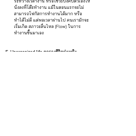
ระหว่างเวลางาน หรือใช้วิธีบังคับตัวเองให้
นั่งลงที่โต๊ะทำงาน แม้ในตอนแรกจะไม่
สามารถโฟกัสการทำงานได้มาก หรือ
ทำได้ไม่ดี แต่พอเวลาผ่านไป คนเรามักจะ
เริ่มเกิด สภาวะลื่นไหล (Flow) ในการ
ทำงานขึ้นมาเอง 
5. Unorganized life ตารางชีวิตยุ่งเหยิง
บางครอบครัวนั้น การทำงานที่บ้านหมายถึง
การที่ต้องเอาชนะการถูกรบกวนทั้งจากลูกน้อย 
สมาชิกครอบครัวคนอื่น สัตว์เลี้ยง หรือแม้
กระทั่งพนักงานส่งของที่พร้อมจะมากดกริ่งหน้า
บ้านได้ตลอดทั้งวัน หากบริหารจัดการได้ไม่ดี 
รับรองว่าพนักงานเองจะต้องเครียดที่ไม่
สามารถนั่งลงแล้วโฟกัสงานตรงหน้าให้เสร็จสิ้น
เหมือนตอนที่ทำงานที่ออฟฟิศ ทำให้ต้องหา
เวลาทำงานซ่อมในช่วงกลางคืนดึก ๆ จนทำให้
เวลานอนถูกเลื่อนออกไป นาน ๆ เข้ากิจวัตร
ประจำวันจะถูกขยับออก กลายเป็นนอนดึก ตื่น