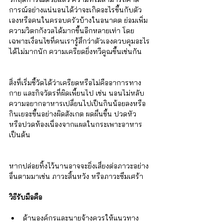
Γ
การณ์อย่างแน่นอนได้ว่าจะเกิดอะไรขึ้นกับตัว
เองหรือคนในครอบครัวบ้างในอนาคต ย่อมเพิ่ม
ความวิตกกังวลได้มากขึ้นอีกหลายเท่า โดย
เฉพาะเงื่อนไขที่คนเรารู้สึกว่าตัวเองควบคุมอะไร
ได้ไม่มากนัก ความเครียดยิ่งทวีคูณขึ้นเช่นกัน
สิ่งที่เริ่มชี้วัดได้ว่าเครียดหรือไม่คืออาการทาง
กาย และกิจวัตรที่ผิดเพี้ยนไป เช่น นอนไม่หลับ 
ความอยากอาหารเปลี่ยนไปเป็นกินน้อยลงหรือ
กินเยอะขึ้นอย่างผิดสังเกต ผดผื่นขึ้น ปวดหัว 
หรือปวดท้องเนื่องจากแผลในกระเพาะอาหาร 
เป็นต้น
หากปล่อยทิ้งไว้นานอาจจะยิ่งเสี่ยงต่อภาวะอย่าง
อื่นตามมาเช่น ภาวะสิ้นหวัง หรือภาวะซึมเศร้า
วิธีรับมือคือ
ด้านองค์กรและนายจ้างควรให้แนวทาง