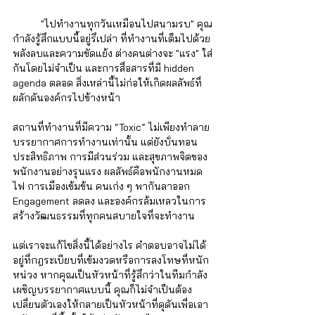
	"ไปทำงานทุกวันเหมือนไปสนามรบ" คุณ
กำลังรู้สึกแบบนี้อยู่รึเปล่า ที่ทำงานที่เต็มไปด้วย
พลังลบและความขัดแย้ง ต่างคนต่างจะ "แรง" ใส่
กันโดยไม่จำเป็น และการสื่อสารที่มี hidden 
agenda ตลอด สิ่งเหล่านี้ไม่ก่อให้เกิดผลลัพธ์ที่
ผลักดันองค์กรไปข้างหน้า 
สถานที่ทำงานที่มีความ “Toxic” ไม่เพียงทำลาย
บรรยากาศการทำงานเท่านั้น แต่ยังบั่นทอน
ประสิทธิภาพ การมีส่วนร่วม และสุขภาพจิตของ
พนักงานอย่างรุนแรง ผลลัพธ์คือพนักงานหมด
ไฟ การเมืองเข้มข้น คนเก่ง ๆ พากันลาออก 
Engagement ลดลง และองค์กรล้มเหลวในการ
สร้างวัฒนธรรมที่ทุกคนสบายใจที่จะทำงาน
แต่เราจะแก้ไขสิ่งนี้ได้อย่างไร คำตอบอาจไม่ได้
อยู่ที่กฎระเบียบที่เข้มงวดหรือการลงโทษที่หนัก
หน่วง หากคุณเป็นหัวหน้าที่รู้สึกว่าในทีมกำลัง
เผชิญบรรยากาศแบบนี้ คุณก็ไม่จำเป็นต้อง
เปลี่ยนตัวเองให้กลายเป็นหัวหน้าที่ดุดันเพื่อเอา