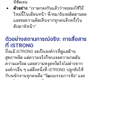
ที่ชัดเจน
ตัวอย่าง:
 “เราตกลงกันแล้วว่าจะลองใช้วิธี
ใหม่นี้ในเดือนหน้า พี่/ผม/ฉันจะติดตามผล
และขอความคิดเห็นจากทุกคนอีกครั้งใน
สัปดาห์หน้า”
ตัวอย่างสถานการณ์จริง: การสื่อสาร
ที่ iSTRONG
ถึงแม้ iSTRONG จะเป็นองค์กรที่ดูแลด้าน
สุขภาพจิต แต่ความจริงก็พบเจอความกดดัน 
ความเครียด และความหงุดหงิดใจไม่ต่างจาก
องค์กรอื่น ๆ แต่สิ่งหนึ่งที่ iSTRONG ปลูกฝังให้
กับพนักงานทุกคนคือ "วัฒนธรรมการฟัง" และ
การมี Empathy กับเพื่อนร่วมงาน
ในการประชุม ผู้ที่ทำหน้าที่นำการประชุมจะ
พยายามใช้เวลาให้กระชับที่สุด เพราะเคารพใน
เวลาของกันและกัน เน้นย้ำการโฟกัสและตั้งใจ
ประชุมเพื่อให้สรุปโดยเร็ว โดยไม่มีใครนำ
คอมพิวเตอร์มานั่งทำงานไปประชุมไปจนเวลา
ยืดเยื้อ และผู้นำการประชุมจะเป็นฝ่ายแสดง