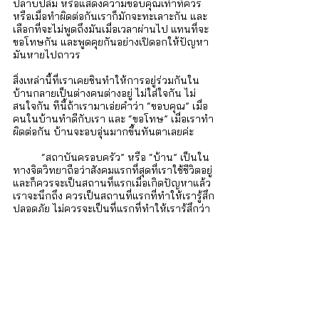
ปลาบปลื้ม หรือแสดงความขอบคุณเท่าที่ควร 
หรือเมื่อทำผิดต่อกันเราก็มักจะทะเลาะกัน และ
เลือกที่จะไม่พูดถึงมันเมื่อเวลาผ่านไป แทนที่จะ
ขอโทษกัน และพูดคุยกันอย่างเปิดอกให้ปัญหา
มันหายไปถาวร 
สิ่งเหล่านี้ที่เราเคยชินทำให้การอยู่ร่วมกันใน
บ้านกลายเป็นต่างคนต่างอยู่ ไม่ใส่ใจกัน ไม่
สนใจกัน ทีนี้ถ้าเรามาเอ่ยคำว่า “ขอบคุณ” เมื่อ
คนในบ้านทำดีกับเรา และ “ขอโทษ” เมื่อเราทำ
ผิดต่อกัน บ้านจะอบอุ่นมากขึ้นทันตาเลยค่ะ
	“สถาบันครอบครัว” หรือ “บ้าน” เป็นใน
ทางจิตวิทยาถือว่าสังคมแรกที่สุดที่เราใช้ชีวิตอยู่ 
และก็ควรจะเป็นสถานที่แรกเมื่อเกิดปัญหาแล้ว
เราจะนึกถึง ควรเป็นสถานที่แรกที่ทำให้เรารู้สึก
ปลอดภัย ไม่ควรจะเป็นที่แรกที่ทำให้เรารู้สึกว่า
อยู่สนามรบตลอดเวลา เพราะถ้าการอยู่ในบ้าน
ยังไม่ปลอดภัย คนในบ้านก็จะเกิดความคิดว่า
ไม่มีที่ไหนในโลกนี้ที่ปลอดภัยอีกแล้ว
iSTRONG Mental Health
ผู้ดูแลสุขภาพใจให้กับบุคคล ครอบครัว และ
องค์กร