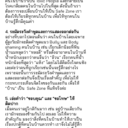
คนในบ้านว่าเป็น Toxic People และกลายเป็น
โรคเกลียดคนในบ้านไปในที่สุด ดังนั้นถ้าเรา
ต้องการจะเปลี่ยนบ้านให้เป็น Safe Zone เรา
ต้องให้เกียรติทุกคนในบ้าน เพื่อให้ทุกคนใน
บ้านรู้สึกมีคุณค่า
4. ระมัดระวังคำพูดและการแสดงออกต่อกัน
อย่างที่บอกไปตอนต้นว่า คนในบ้านโดยเฉพาะ
ผู้สูงวัยมักจะติดคำพูดแนว Bully และ Body 
shaming คนในบ้าน เช่น เรียกเด็กน้อยที่ฟัน
น้ำนมหลุดว่า “หลอลี่” หรือตั้งฉายาคนในบ้านที่
น้ำหนักเยอะกว่าคนอื่นว่า “อ้วน” เรียกคนที่น้ำ
หนักน้อยที่สุดว่า “แห้ง” โดยไม่ได้คิดถึงใจคนฟัง
เลยค่ะว่าคนที่ถูกเรียกเช่นนั้นจะรู้สึกอย่างไร 
เพราะฉะนั้นการระมัดระวังคำพูดและการ
แสดงออกต่อกันจึงเป็นเรื่องสำคัญ เพื่อไม่ให้
กระทบกระเทือนจิตใจของกันและกัน เพื่อให้ 
“บ้าน” เป็น  Safe Zone ที่แท้จริงค่ะ   
5. เอ่ยคำว่า “ขอบคุณ” และ “ขอโทษ” ให้
ติดปาก
เมื่อคนเราอยู่ใกล้กันมาก เช่น อยู่บ้านเดียวกัน 
เรามักจะมองข้ามกันไป ละเลย ไม่ให้ความ
สำคัญกัน มองว่าสิ่งที่คนในบ้านทำให้เราเป็น
เรื่องปกติที่คนในบ้านควรทำ เราจึงไม่ได้รู้สึก