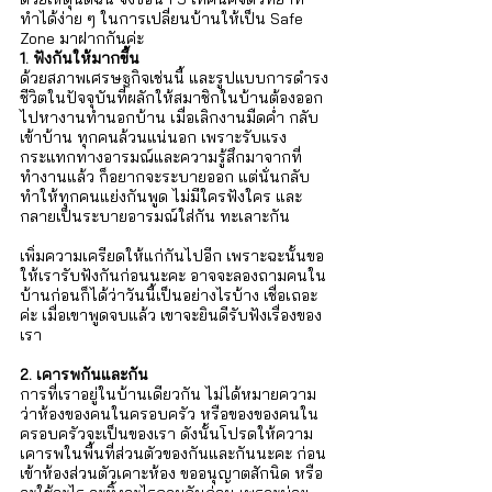
Γ
ทำได้ง่าย ๆ ในการเปลี่ยนบ้านให้เป็น Safe 
Zone มาฝากกันค่ะ     
1. ฟังกันให้มากขึ้น
ด้วยสภาพเศรษฐกิจเช่นนี้ และรูปแบบการดำรง
ชีวิตในปัจจุบันที่ผลักให้สมาชิกในบ้านต้องออก
ไปหางานทำนอกบ้าน เมื่อเลิกงานมืดค่ำ กลับ
เข้าบ้าน ทุกคนล้วนแน่นอก เพราะรับแรง
กระแทกทางอารมณ์และความรู้สึกมาจากที่
ทำงานแล้ว ก็อยากจะระบายออก แต่นั่นกลับ
ทำให้ทุกคนแย่งกันพูด ไม่มีใครฟังใคร และ
กลายเป็นระบายอารมณ์ใส่กัน ทะเลาะกัน 
เพิ่มความเครียดให้แก่กันไปอีก เพราะฉะนั้นขอ
ให้เรารับฟังกันก่อนนะคะ อาจจะลองถามคนใน
บ้านก่อนก็ได้ว่าวันนี้เป็นอย่างไรบ้าง เชื่อเถอะ
ค่ะ เมื่อเขาพูดจบแล้ว เขาจะยินดีรับฟังเรื่องของ
เรา
2. เคารพกันและกัน
การที่เราอยู่ในบ้านเดียวกัน ไม่ได้หมายความ
ว่าห้องของคนในครอบครัว หรือของของคนใน
ครอบครัวจะเป็นของเรา ดังนั้นโปรดให้ความ
เคารพในพื้นที่ส่วนตัวของกันและกันนะคะ ก่อน
เข้าห้องส่วนตัวเคาะห้อง ขออนุญาตสักนิด หรือ