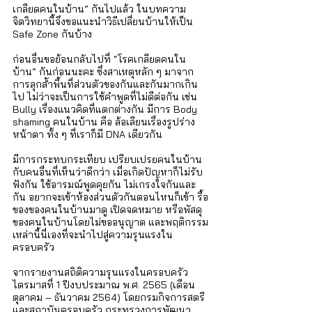
เกลียดคนในบ้าน” กันไปแล้ว ในบทความ
จิตวิทยานี้จึงขอแนะนำวิธีเปลี่ยนบ้านให้เป็น 
Safe Zone กันบ้าง 
ก่อนอื่นขอย้อนกลับไปที่ “โรคเกลียดคนใน
บ้าน” กันก่อนนะคะ ซึ่งสาเหตุหลัก ๆ มาจาก
การลุกล้ำพื้นที่ส่วนตัวของกันและกันมากเกิน
ไป ไม่ว่าจะเป็นการใช้คำพูดที่ไม่ดีต่อกัน เช่น 
Bully เรื่องแนวคิดที่แตกต่างกัน มีการ Body 
shaming คนในบ้าน คือ ล้อเลียนเรื่องรูปร่าง 
หน้าตา ทั้ง ๆ ที่เราก็มี DNA เดียวกัน 
มีการกระทบกระเทียบ เปรียบเปรยคนในบ้าน
กับคนอื่นที่เห็นว่าดีกว่า เมื่อเกิดปัญหาก็ไม่รับ
ฟังกัน ใช้อารมณ์พูดคุยกัน ไม่เกรงใจกันและ
กัน อยากจะเข้าห้องส่วนตัวกันตอนไหนก็เข้า รื้อ
ของของคนในบ้านมาดู เปิดจดหมาย หรือพัสดุ
ของคนในบ้านโดยไม่ขออนุญาต และพฤติกรรม
เหล่านี้นี่เองที่จะนำไปสู่ความรุนแรงใน
ครอบครัว 
จากรายงานสถิติความรุนแรงในครอบครัว 
ไตรมาสที่ 1 ปีงบประมาณ พ.ศ. 2565 (เดือน
ตุลาคม – ธันวาคม 2564) โดยกรมกิจการสตรี
และสถาบันครอบครัว กระทรวงการพัฒนา