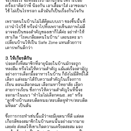
จะใช้อะไร จะทิ้งอะไรถามกันก่อน เพราะบ่อย
ครั้งเราคิดว่าพี่ น้องกัน เอาเสื้อมาใส่ เอาของมา
ใช้ ไม่เป็นไรหรอก แล้วมันก็เป็นเรื่องกินใจกัน 
เพราะคนในบ้านไม่ได้คิดแบบเรา ของชิ้นนั้นที่
เรานำไปใช้ หรือนำไปทิ้งเพราะเห็นสภาพไม่ดี 
อาจจะเป็นของสำคัญของเขาก็ได้ค่ะ อย่าทำให้
เขาเกิด “โรคเกลียดคนในบ้าน” เลยนะคะ มา
เปลี่ยนบ้านให้เป็น Safe Zone แทนด้วยการ
เคารพกันดีกว่า
3. ให้เกียรติกัน
บ่อยครั้งที่สมาชิกที่อายุน้อยในบ้านมักจะถูก
หลงลืม หรือไม่ให้ความสำคัญ แม้แต่เรื่องสามัญ
อย่างการเลือกมื้ออาหารในบ้าน ก็ยังไม่มีสิทธิ์ได้
เลือก แต่จะมาได้รับความสำคัญในเรื่องการ
เรียน ตอนเลือกคณะ เลือกมหาวิทยาลัย เลือก
สายการเรียน ซึ่งการให้ความสำคัญในที่นี้จะ
ออกมาในแนว “ทำไมไม่เลือกคณะ...ละ” หรือ 
“ลูกข้างบ้านสอบติดหมอ/สอบติดจุฬาฯ/สอบติด
มหิดล” เป็นต้น
ซึ่งการกระทำเช่นนี้แม้ว่าจะมีเจตนาที่ดี แต่ลด
เกียรติของสมาชิกในบ้านคนนั้นอย่างมากมาย
เลยค่ะ ส่งผลให้เขาเกิดความเครียดสะสม มอง