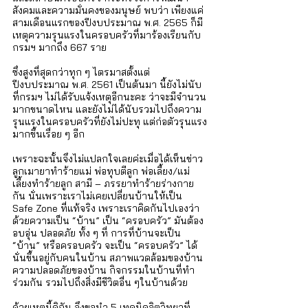
สังคมและความมั่นคงของมนุษย์ พบว่า เพียงแค่
สามเดือนแรกของปีงบประมาณ พ.ศ. 2565 ก็มี
เหตุความรุนแรงในครอบครัวที่มาร้องเรียนกับ
กรมฯ มากถึง 667 ราย 
ซึ่งสูงที่สุดกว่าทุก ๆ ไตรมาสตั้งแต่
ปีงบประมาณ พ.ศ. 2561 เป็นต้นมา นี้ยังไม่นับ
ที่กรมฯ ไม่ได้รับแจ้งเหตุอีกนะคะ ว่าจะมีจำนวน
มากขนาดไหน และยังไม่ได้นับรวมไปถึงความ
รุนแรงในครอบครัวที่ยังไม่ปะทุ แต่ก่อตัวรุนแรง
มากขึ้นเรื่อย ๆ อีก 
เพราะฉะนั้นจึงไม่แปลกใจเลยค่ะเมื่อได้เห็นข่าว
ลูกเมายาทำร้ายแม่ พ่อทุบตีลูก พ่อเลี้ยง/แม่
เลี้ยงทำร้ายลูก สามี – ภรรยาทำร้ายร่างกาย
กัน นั่นเพราะเราไม่เคยเปลี่ยนบ้านให้เป็น 
Safe Zone ที่แท้จริง เพราะเราคิดกันไปเองว่า
ด้วยความเป็น “บ้าน” เป็น “ครอบครัว” มันต้อง
อบอุ่น ปลอดภัย ทั้ง ๆ ที่ การที่บ้านจะเป็น 
“บ้าน” หรือครอบครัว จะเป็น “ครอบครัว” ได้
นั่นขึ้นอยู่กับคนในบ้าน สภาพแวดล้อมของบ้าน 
ความปลอดภัยของบ้าน กิจกรรมในบ้านที่ทำ
ร่วมกัน รวมไปถึงสิ่งมีชีวิตอื่น ๆในบ้านด้วย 
ด้วยเหตุนี้ดิฉัน จึงขอนำ 5 เทคนิคจิตวิทยาที่