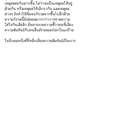
เหตุผลต่อกันมากขึ้น ไม่ว่าจะเป็นเหตุผลให้อยู่
ด้วยกัน หรือเหตุผลให้เลิกรากัน และเหตุผล
ต่างๆ ยังทำให้คิดจนกังวลมากขึ้นไปอีกด้วย 
ความกังวลนี้ยังส่งผลมากกว่าการขาดความ
ใส่ใจกันเสียอีก มีหลายบทความชี้ว่าคนที่เลี่ยง
ความสัมพันธ์กับคนอื่นมักจะมองโลกในแง่ร้าย
ในอีกมุมหนึ่งผู้ที่หลีกเลี่ยงความสัมพันธ์เป็นบาง
ครั้งมักจะบอกว่าต้องการอยู่กับคนอื่นอาจเป็น
เพราะยังมองโลกในแง่ดีมากพอ มีความ
สบายใจ และได้รับมิตรภาพ
นิรันดร์ อนุรักษ์พงศธร
ผู้หลงใหลในไดโนเสาร์ สัตว์ป่า นิเวศวิทยา
OSHO การถ่ายภาพ และการวาดภาพการ์ตูน
ที่มา
Joel, S., MacDonald, G., and Page-Gould, E. 
(2017). Wanting to Stay and Wanting to Go: 
Unpacking the Content and Structure of 