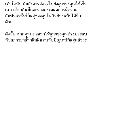
เท่าใดนัก มันยังอาจส่งต่อไปยังลูกของคุณให้เชื่อ
แบบเดียวกันนี้และอาจส่งผลต่อการมีความ
สัมพันธ์หรือชีวิตคู่ของลูกในวันข้างหน้าได้อีก
ด้วย 
ดังนั้น หากคุณไม่อยากให้ลูกของคุณต้องประสบ
กับสภาวะกล้ำกลืนฝืนทนกับปัญหาชีวิตคู่แล้วล่ะ
ก็ คุณอาจจะต้องเริ่มต้นใหม่ด้วยการเป็น
ตัวอย่างในการ “รักตัวเอง” ให้กับลูกแล้วล่ะค่ะ  
แม้ว่าชีวิตคู่ที่อยู่กันแบบถือไม้ทองกระบองยอด
เพชรจะเป็นความใฝ่ฝันของคู่สมรสหลาย ๆ คู่ แต่
มันก็ไม่จำเป็นที่คนทุกคนจะต้องเหมือนกันไป
ทั้งหมด และแม้ว่าคุณจะประสบกับปัญหาความ
สัมพันธ์กี่ครั้งกี่หน ก็อย่าลืมนะคะว่า คุณค่าของ
คุณไม่ได้ลดลงไปเลย ตราบใดที่คุณยังมีความ
รักให้กับตัวเอง 
ทาง iSTRONG ขอส่งกำลังใจให้ทุกท่านนะคะ 
ขอให้ทุกท่านมีสุขภาพใจที่ดีและผ่านพ้นเรื่อง
ราวต่างๆ ไปได้ด้วยดีค่ะ 
หากต้องการผู้เชี่ยวชาญเฉพาะทาง ที่มี