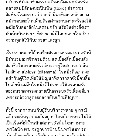
บริการที่มีสมาชิกครอบครัวคนใดคนหนึ่งหรือ
หลายคนมีลักษณะเป็นพิษ (toxic) ต่อความ
สัมพันธ์ในครอบครัว อาทิ มีพ่อที่เมาเหล้าอย่าง
หนักชอบตะโกนด้วยถ้อยคำหยาบคายหรือลงไม้
ลงมือกับสมาชิกในครอบครัว หรือในข่าวซึ่งเรา
มักเห็นกันบ่อย ๆ ที่ฝ่ายสามีมีโลกหลายใบสร้าง
ความทุกข์ให้กับภรรยาและลูก 
เรื่องราวเหล่านี้ล้วนเป็นตัวอย่างของครอบครัวที่
มีจำนวนสมาชิกครบถ้วน แต่เบื้องลึกเบื้องหลัง
สมาชิกในครอบครัวกลับตกอยู่ในสภาวะ ‘กลืน
ไม่เข้าคายไม่ออก (dilemma)’ ใจหนึ่งก็อยากจะ
หย่ากับคู่ชีวิตเพื่อให้ปัญหาที่คาราคาซังนี้จบสิ้น
ไปเสียที แต่อีกใจหนึ่งก็ไม่อยากให้ครอบครัว
ของตนขาดพร่องกลายเป็นครอบครัวเลี้ยงเดี่ยว
เพราะกลัวว่าลูกจะกลายเป็นเด็กมีปัญหา
ทั้งนี้ จากการพบกับผู้รับบริการหลาย ๆ กรณี
แล้ว จะเห็นจุดร่วมกันอยู่ว่า โจทย์ภายนอกไม่ได้
เป็นเรื่องที่มีน้ำหนักต่อการตัดสินใจมากมาย
เท่าใดนัก เช่น จะถูกชาวบ้านนินทาไหม? จะ
เดินเข้าซอยบ้านแล้วต้องตอบคำถามตั้งแต่ปาก