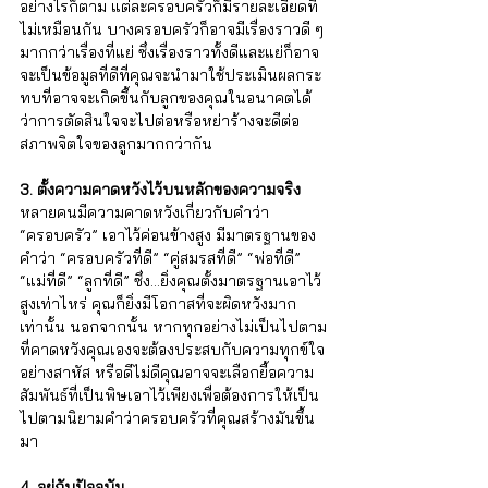
อย่างไรก็ตาม แต่ละครอบครัวก็มีรายละเอียดที่
ไม่เหมือนกัน บางครอบครัวก็อาจมีเรื่องราวดี ๆ 
มากกว่าเรื่องที่แย่ ซึ่งเรื่องราวทั้งดีและแย่ก็อาจ
จะเป็นข้อมูลที่ดีที่คุณจะนำมาใช้ประเมินผลกระ
ทบที่อาจจะเกิดขึ้นกับลูกของคุณในอนาคตได้
ว่าการตัดสินใจจะไปต่อหรือหย่าร้างจะดีต่อ
สภาพจิตใจของลูกมากกว่ากัน
3. ตั้งความคาดหวังไว้บนหลักของความจริง
หลายคนมีความคาดหวังเกี่ยวกับคำว่า 
“ครอบครัว” เอาไว้ค่อนข้างสูง มีมาตรฐานของ
คำว่า “ครอบครัวที่ดี” “คู่สมรสที่ดี” “พ่อที่ดี” 
“แม่ที่ดี” “ลูกที่ดี” ซึ่ง...ยิ่งคุณตั้งมาตรฐานเอาไว้
สูงเท่าไหร่ คุณก็ยิ่งมีโอกาสที่จะผิดหวังมาก
เท่านั้น นอกจากนั้น หากทุกอย่างไม่เป็นไปตาม
ที่คาดหวังคุณเองจะต้องประสบกับความทุกข์ใจ
อย่างสาหัส หรือดีไม่ดีคุณอาจจะเลือกยื้อความ
สัมพันธ์ที่เป็นพิษเอาไว้เพียงเพื่อต้องการให้เป็น
ไปตามนิยามคำว่าครอบครัวที่คุณสร้างมันขึ้น
มา
4. อยู่กับปัจจุบัน