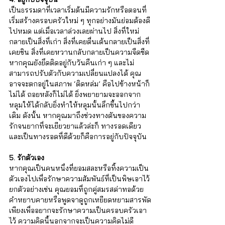
เป็นธรรมดาที่เวลาเริ่มต้นมีความรักหรือตอนที่
เริ่มสร้างครอบครัวใหม่ ๆ ทุกอย่างมันย่อมต้องดี
ไปหมด แต่เมื่อเวลาล่วงเลยผ่านไป สิ่งที่ใหม่
กลายเป็นสิ่งที่เก่า สิ่งที่เคยตื่นเต้นกลายเป็นสิ่งที่
เคยชิน สิ่งที่เคยหวานกลับกลายเป็นความจืดชืด 
หากคุณยังยึดติดอยู่กับวันคืนเก่า ๆ และไม่
สามารถปรับตัวกับความเปลี่ยนแปลงได้ คุณ
อาจจะตกอยู่ในสภาพ ‘ติดหล่ม’ คือไปข้างหน้าก็
ไม่ได้ ถอยหลังก็ไม่ได้ ยิ่งพยายามจะออกจาก
หลุมให้ได้กลับยิ่งทำให้หลุมนั้นลึกขึ้นไปกว่า
เดิม ดังนั้น หากคุณมาถึงช่วงทางตันของความ
รักจนยากที่จะเยียวยาแล้วล่ะก็ ทางรอดเดียว
และเป็นทางรอดที่ดีด้วยก็คือการอยู่กับปัจจุบัน
5. รักตัวเอง
หากคุณเป็นคนหนึ่งที่ยอมสละหรือทิ้งความเป็น
ตัวเองไปเพื่อรักษาความสัมพันธ์ที่เป็นพิษเอาไว้ 
ยกตัวอย่างเช่น คุณยอมที่ถูกคู่สมรสด่าทอด้วย
คำหยาบคายหรือพูดจาดูถูกเหยียดหยามสารพัด
เพียงเพื่ออยากจะรักษาความเป็นครอบครัวเอา
ไว้ ความคิดนี้นอกจากจะเป็นความคิดไม่ดี