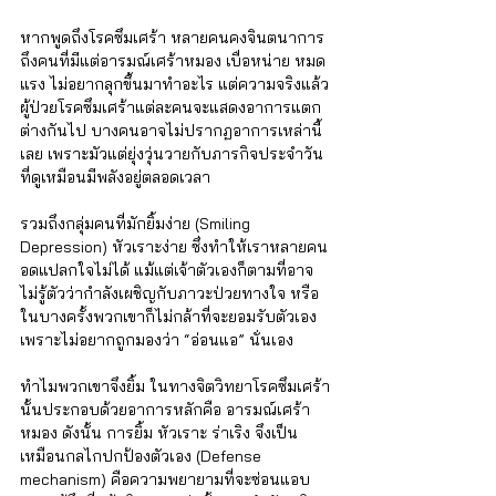
หากพูดถึงโรคซึมเศร้า หลายคนคงจินตนาการ
ถึงคนที่มีแต่อารมณ์เศร้าหมอง เบื่อหน่าย หมด
แรง ไม่อยากลุกขึ้นมาทำอะไร แต่ความจริงแล้ว 
ผู้ป่วยโรคซึมเศร้าแต่ละคนจะแสดงอาการแตก
ต่างกันไป บางคนอาจไม่ปรากฏอาการเหล่านี้
เลย เพราะมัวแต่ยุ่งวุ่นวายกับภารกิจประจำวัน 
ที่ดูเหมือนมีพลังอยู่ตลอดเวลา 
รวมถึงกลุ่มคนที่มักยิ้มง่าย (Smiling 
Depression) หัวเราะง่าย ซึ่งทำให้เราหลายคน
อดแปลกใจไม่ได้ แม้แต่เจ้าตัวเองก็ตามที่อาจ
ไม่รู้ตัวว่ากำลังเผชิญกับภาวะป่วยทางใจ หรือ
ในบางครั้งพวกเขาก็ไม่กล้าที่จะยอมรับตัวเอง 
เพราะไม่อยากถูกมองว่า “อ่อนแอ” นั่นเอง
ทำไมพวกเขาจึงยิ้ม ในทางจิตวิทยาโรคซึมเศร้า
นั้นประกอบด้วยอาการหลักคือ อารมณ์เศร้า
หมอง ดังนั้น การยิ้ม หัวเราะ ร่าเริง จึงเป็น
เหมือนกลไกปกป้องตัวเอง (Defense 
mechanism) คือความพยายามที่จะซ่อนแอบ