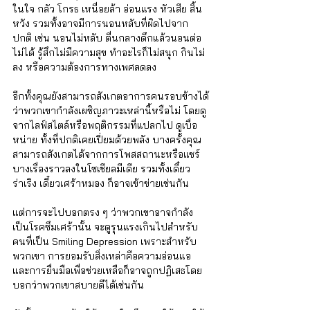
ในใจ กลัว โกรธ เหนื่อยล้า อ่อนแรง หัวเสีย สิ้น
หวัง รวมทั้งอาจมีการนอนหลับที่ผิดไปจาก
ปกติ เช่น นอนไม่หลับ ตื่นกลางดึกแล้วนอนต่อ
ไม่ได้ รู้สึกไม่มีความสุข ทำอะไรก็ไม่สนุก กินไม่
ลง หรือความต้องการทางเพศลดลง
อีกทั้งคุณยังสามารถสังเกตอาการคนรอบข้างได้
ว่าพวกเขากำลังเผชิญภาวะเหล่านี้หรือไม่ โดยดู
จากไลฟ์สไตล์หรือพฤติกรรมที่แปลกไป ดูเบื่อ
หน่าย ทั้งที่ปกติเคยเปี่ยมด้วยพลัง บางครั้งคุณ
สามารถสังเกตได้จากการโพสสถานะหรือแชร์
บางเรื่องราวลงในโซเชียลมีเดีย รวมทั้งเดี๋ยว
ร่าเริง เดี๋ยวเศร้าหมอง ก็อาจเข้าข่ายเช่นกัน
แต่การจะไปบอกตรง ๆ ว่าพวกเขาอาจกำลัง
เป็นโรคซึมเศร้านั้น จะดูรุนแรงเกินไปสำหรับ
คนที่เป็น Smiling Depression เพราะสำหรับ
พวกเขา การยอมรับสิ่งเหล่าคือความอ่อนแอ 
และการยื่นมือเพื่อช่วยเหลือก็อาจถูกปฏิเสธโดย
บอกว่าพวกเขาสบายดีได้เช่นกัน 