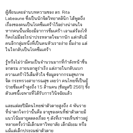
ผู้เขียนเคยอ่านบทความของ ดร. Rita 
Labeaune ซึ่งเป็นนักจิตวิทยาคลินิก ได้พูดถึง
เรื่องของคนเป็นโรคซึมเศร้าไว้อย่างน่าสนใจ 
หากคนนั้นเพียงมีอาการซึมเศร้า เอาแต่ร้องไห้ 
ก็คงไม่มีอะไรน่าประหลาดใจมากนัก แต่กลับมี
คนอีกกลุ่มหนึ่งที่เป็นคนหัวเราะง่าย ยิ้มง่าย แต่
ในใจกลับเป็นโรคซึมเศร้า
รู้หรือไม่ว่ามีคนเป็นจำนวนมากที่กำลังหน้าชื่น
อกตรม ภายนอกดูร่าเริง แต่ภายในกลับแบก
ความเศร้าไว้เต็มหัวใจ ข้อมูลจากกรมสุขภาพ
จิต กระทรวงสาธารณสุข เผยว่า คนไทยที่เป็นผู้
ป่วยซึมเศร้าสูงถึง 1.5 ล้านคน (ข้อมูลปี 2561) ซึ่ง
ตัวเลขนี้เฉพาะที่ได้รับการวินิจฉัยแล้ว 
และแต่ละปีมีคนไทยฆ่าตัวตายสูงถึง 4 พันราย 
ที่น่าตกใจกว่านั้นคือ อายุของคนที่ฆ่าตัวตายมี
แนวโน้มอายุลดลงเรื่อย ๆ ดังที่เราจะเห็นข่าวอยู่
หลายครั้งว่ามีเด็กมหาวิทยาลัย เด็กมัธยม หรือ
แม้แต่เด็กประถมฆ่าตัวตาย