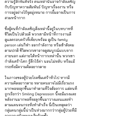
Γ
ความรู้สึกที่แท้จริง คนเหล่านั้นอาจกำลังเผชิญ
กับปัญหาความสัมพันธ์ ปัญหาเรื่องงาน หรือ
การอยู่อย่างไร้จุดมุ่งหมาย การยิ้มอาจเป็นการ
สวมหน้ากาก 
ซึ่งผู้คนที่กำลังเผชิญสิ่งเหล่านี้อยู่ในบทบาทที่
ชีวิตเป็นไปด้วยดี พวกเขามีหน้าที่การงานดี 
ดูแลครอบครัวที่เพียบพร้อม ดูเป็น family 
person เล่นกีฬา ออกกำลังกาย หรือเข้าสังคม
ตามปกติ ชีวิตพวกเขาอาจดูสมบูรณ์แบบจาก
ภายนอก แต่ภายใต้หน้ากากเหล่านั้น พวกเขา
กำลังเศร้าโศก รู้สึกไร้ค่า นอนไม่หลับ หรือแม้
กระทั่งมีความคิดอยากตาย
ในภาวะของผู้ป่วยโรคซึมเศร้าทั่วไป หากมี
ความคิดอยากตาย หลายคนอาจไม่มีเรี่ยวแรง
มากพอจะลุกขึ้นมาทำตามที่ใจต้องการ แต่คนที่
ถูกเรียกว่า Smiling Depression นี้จะมีแรงและ
พลังงานมากพอที่จะลุกขึ้นมาวางแผนและทำ
ตามแผนจนกระทั่งทำสำเร็จ นี่เป็นเหตุผลว่า
กลุ่มคนกลุ่มนี้น่าเป็นห่วงมากกว่ากลุ่มผู้ป่วยที่มี
อาการเศร้าหมองเสียด้วยซ้ำ