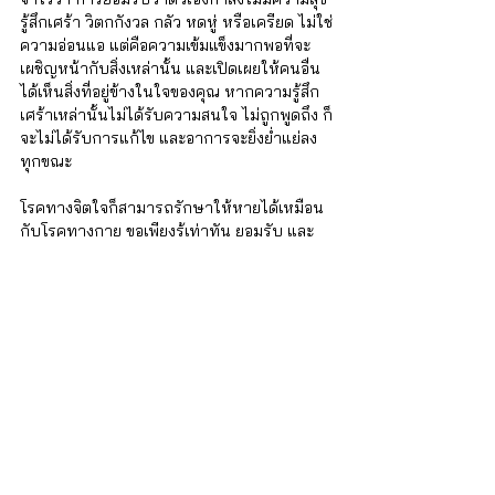
รู้สึกเศร้า วิตกกังวล กลัว หดหู่ หรือเครียด ไม่ใช่
ความอ่อนแอ แต่คือความเข้มแข็งมากพอที่จะ
เผชิญหน้ากับสิ่งเหล่านั้น และเปิดเผยให้คนอื่น
ได้เห็นสิ่งที่อยู่ข้างในใจของคุณ หากความรู้สึก
เศร้าเหล่านั้นไม่ได้รับความสนใจ ไม่ถูกพูดถึง ก็
จะไม่ได้รับการแก้ไข และอาการจะยิ่งย่ำแย่ลง
ทุกขณะ
โรคทางจิตใจก็สามารถรักษาให้หายได้เหมือน
กับโรคทางกาย ขอเพียงรู้เท่าทัน ยอมรับ และ
เปิดรับความช่วยเหลือและการรักษา ให้ความ
ร่วมมือในการปฏิบัติตัวในการรักษา ในไม่ช้า
คุณก็จะกลับมามีความสุขกับชีวิตของคุณได้อีก
ครั้ง
หากคุณเป็นหนึ่งคนที่อยากเข้าใจเรื่องซึมเศร้า
มากขึ้น ทางเรา iSTRONG มีคอร์สออนไลน์ “ซึม
เศร้า เราเข้าใจ” ที่ออกแบบโดยจิตแพทย์และนัก
จิตวิทยา เพื่อปูพื้นฐานความรู้เกี่ยวกับโรคซึม
เศร้าอย่างรอบด้าน ทั้งในเชิงทฤษฎีและการ
ปฏิบัติจริง 