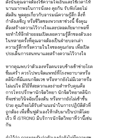
ดังนั้นคุณอาจต้องใช้ความใจเย็นและใช้เวลาให้
นานมากพอในการนั่งลง คุยกัน รับฟังโดยไม่
ตัดสิน พูดคุยเกี่ยวกับอารมณ์ความรู้สึก สิ่งที่
กำลังเผชิญ หรือชีวิตของพวกเขาช่วงนี้ ซึ่งคุณ
ต้องสร้างความไว้วางใจและปลอดภัยมากพอที่
จะทำให้อีกฝ่ายยอมเปิดเผยความรู้สึกของตัวเอง 
ในหลายครั้งที่คุณอาจต้องเป็นฝ่ายบอกเล่า
ความรู้สึกหรือความในใจของคุณก่อน เพื่อเปิด
ประเด็นการสนทนาและสร้างความไว้วางใจ
หากคุณพบว่าตัวเองหรือคนรอบข้างเข้าข่ายโรค
ซึมเศร้า ควรไปพบจิตแพทย์ที่โรงพยาบาลหรือ
คลินิกที่มีแผนกจิตเวช หรือหากยังไม่มีเวลาหรือ
ไม่แน่ใจ มีวิธีที่สะดวกและง่ายสำหรับคุณคือ 
การโทรปรึกษานักจิตวิทยา นักจิตวิทยาคลินิก 
ที่จะช่วยวินิจฉัยเบื้องต้น หรือหากยังไม่เข้าขั้น
ป่วย คุณก็จะได้รับคำแนะนำในการปฏิบัติตัวที่
ถูกต้อง เพื่อฟื้นฟูตัวเองให้กลับมาเป็นปกติโดย
เร็ว ที่ iSTRONG มีบริการนักจิตวิทยาที่ว่านี้เช่น
กัน
จำไว้ว่า การยอมรับว่าตัวเองกำลังไม่มีความสุข 