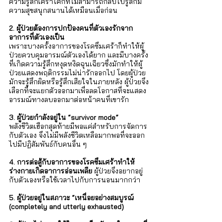
ความรู้สึกเศร้าโศกที่ไม่สามารถกลับไปรู้สึกมี
ความสุขสนุกสนานได้เหมือนเมื่อก่อน
2. ผู้ป่วยต้องการปกป้องคนที่ตัวเองรักจาก
อาการที่ตัวเองเป็น 
เพราะบางครั้งอาการของโรคซึมเศร้าก็ทำให้ผู้
ป่วยควบคุมอารมณ์ตัวเองได้ยาก และมีบางครั้ง
ที่เกิดความรู้สึกหงุดหงิดฉุนเฉียวซึ่งมักทำให้ผู้
ป่วยแสดงพฤติกรรมไม่น่ารักออกไป โดยผู้ป่วย
มักจะรู้สึกผิดหรือรู้สึกเสียใจในภายหลัง ผู้ป่วยจึง
เลือกที่จะแยกตัวออกมาเพื่อลดโอกาสที่จะแสดง
อารมณ์ทางลบออกมาต่อหน้าคนที่เขารัก
3. ผู้ป่วยกำลังอยู่ใน “survivor mode”
พลังชีวิตเฮือกสุดท้ายมีพอแค่สำหรับการจัดการ
กับตัวเอง จึงไม่มีพลังชีวิตเหลือมากพอที่จะออก
ไปมีปฏิสัมพันธ์กับคนอื่น ๆ
4. การต่อสู้กับอาการของโรคซึมเศร้าทำให้
ร่างกายเกิดอาการอ่อนเพลีย 
ผู้ป่วยจึงอยากอยู่
กับตัวเองหรือใช้เวลาไปกับการนอนมากกว่า 
5. ผู้ป่วยอยู่ในสภาวะ “เหนื่อยอย่างสมบูรณ์ 
(completely and utterly exhausted) 