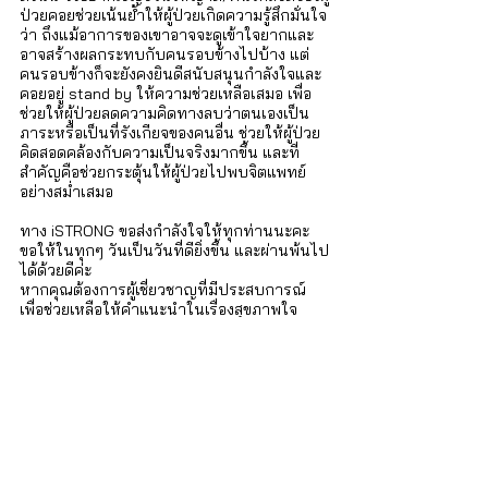
ป่วยคอยช่วยเน้นย้ำให้ผู้ป่วยเกิดความรู้สึกมั่นใจ
ว่า ถึงแม้อาการของเขาอาจจะดูเข้าใจยากและ
อาจสร้างผลกระทบกับคนรอบข้างไปบ้าง แต่
คนรอบข้างก็จะยังคงยินดีสนับสนุนกำลังใจและ
คอยอยู่ stand by ให้ความช่วยเหลือเสมอ เพื่อ
ช่วยให้ผู้ป่วยลดความคิดทางลบว่าตนเองเป็น
ภาระหรือเป็นที่รังเกียจของคนอื่น ช่วยให้ผู้ป่วย
คิดสอดคล้องกับความเป็นจริงมากขึ้น และที่
สำคัญคือช่วยกระตุ้นให้ผู้ป่วยไปพบจิตแพทย์
อย่างสม่ำเสมอ 
ทาง iSTRONG ขอส่งกำลังใจให้ทุกท่านนะคะ 
ขอให้ในทุกๆ วันเป็นวันที่ดียิ่งขึ้น และผ่านพ้นไป
ได้ด้วยดีค่ะ 
หากคุณต้องการผู้เชี่ยวชาญที่มีประสบการณ์
เพื่อช่วยเหลือให้คำแนะนำในเรื่องสุขภาพใจ 
สามารถติดต่อเพื่อพูดคุยปรึกษานักจิต 
จิตแพทย์ ผ่าน
บริการดูแลสุขภาพจิต
จาก 
iSTRONG ได้เสมอค่ะ
iSTRONG Mental Health
ผู้ดูแลสุขภาพใจให้กับบุคคล ครอบครัว และ
องค์กร