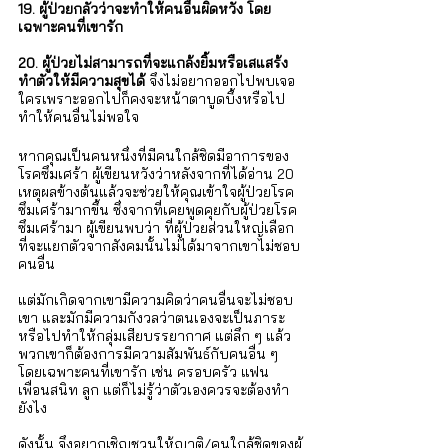
19. ผู้ป่วยกลัวว่าจะทำให้คนอื่นผิดหวัง โดย
เฉพาะคนที่เขารัก
20. ผู้ป่วยไม่สามารถที่จะแกล้งยิ้มหรือเสแสร้ง
ทำตัวให้มีความสุขได้
 จึงไม่อยากออกไปพบเจอ
ใครเพราะออกไปก็คงจะหน้าตาบูดบึ้งหรือไป
ทำให้คนอื่นไม่พอใจ
หากคุณเป็นคนหนึ่งที่มีคนใกล้ชิดมีอาการของ
โรคซึมเศร้า ผู้เขียนหวังว่าหลังจากที่ได้อ่าน 20 
เหตุผลข้างต้นแล้วจะช่วยให้คุณเข้าใจผู้ป่วยโรค
ซึมเศร้ามากขึ้น ซึ่งจากที่เคยพูดคุยกับผู้ป่วยโรค
ซึมเศร้ามา ผู้เขียนพบว่า ที่ผู้ป่วยส่วนใหญ่เลือก
ที่จะแยกตัวจากสังคมนั้นไม่ได้มาจากเขาไม่ชอบ
คนอื่น 
แต่มักเกิดจากเขามีความคิดว่าคนอื่นจะไม่ชอบ
เขา และมักมีความกังวลว่าตนเองจะเป็นภาระ
หรือไปทำให้กลุ่มเสียบรรยากาศ แต่ลึก ๆ แล้ว
พวกเขาก็ต้องการมีความสัมพันธ์กับคนอื่น ๆ 
โดยเฉพาะคนที่เขารัก เช่น ครอบครัว แฟน 
เพื่อนสนิท ลูก แต่ก็ไม่รู้ว่าตัวเองควรจะต้องทำ
ยังไง 
ดังนั้น จึงอยากเชิญชวนให้ญาติ/คนใกล้ชิดของผู้