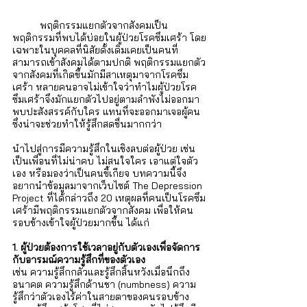
	พฤติกรรมแยกตัวจากสังคมเป็น
พฤติกรรมที่พบได้บ่อยในผู้ป่วยโรคซึมเศร้า โดย
เฉพาะในบุคคลที่นิสัยดั้งเดิมเคยเป็นคนที่
สามารถเข้าสังคมได้ตามปกติ พฤติกรรมแยกตัว
จากสังคมที่เกิดขึ้นมักมีสาเหตุมาจากโรคซึม
เศร้า หลายคนอาจไม่เข้าใจว่าทำไมผู้ป่วยโรค
ซึมเศร้าจึงมักแยกตัวไปอยู่ตามลำพังไม่ออกมา
พบปะสังสรรค์กับใคร แทนที่จะออกมาเจอผู้คน
ซึ่งน่าจะช่วยทำให้รู้สึกสดชื่นมากกว่า 
นำไปสู่การมีความรู้สึกในเชิงลบต่อผู้ป่วย เช่น 
เป็นเพื่อนที่ไม่น่าคบ ไม่สนใจใคร เอาแต่ใจตัว
เอง หรือมองว่าเป็นคนขี้เกียจ บทความนี้จึง
อยากนำข้อมูลมาจากเว็บไซต์ The Depression 
Project ที่ได้กล่าวถึง 20 เหตุผลที่คนเป็นโรคซึม
เศร้ามีพฤติกรรมแยกตัวจากสังคม เพื่อให้คน
รอบข้างเข้าใจผู้ป่วยมากขึ้น ได้แก่
1. ผู้ป่วยต้องการใช้เวลาอยู่กับตัวเองเพื่อจัดการ
กับอารมณ์ความรู้สึกที่ของตัวเอง
เช่น ความรู้สึกกลัวและรู้สึกสิ้นหวังเมื่อนึกถึง
อนาคต ความรู้สึกด้านชา (numbness) ความ
รู้สึกว่าตัวเองไร้ค่าในสายตาของคนรอบข้าง 