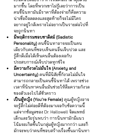
Γ
มากขึ้น โดยที่พวกเขาไม่รู้เลยว่าการเป็น
คนขี้นินทามันมีราคาที่ต้องจ่ายก็คือความ
น่าเชื่อถือลดลงและสุดท้ายก็จะไม่มีใคร
อยากอยู่ใกล้เพราะไม่อยากเป็นรายต่อไปที่
จะถูกนินทา
มีพฤติกรรมชอบซาดิสม์ (Sadistic 
Personality)
 คนขี้นินทาอาจจะเป็นคน
เดียวกับคนที่ชอบเห็นคนอื่นเจ็บปวด และ
รู้สึกดีเมื่อได้เห็นคนอื่นต้องเจอกับ
ประสบการณ์เจ็บปวดทุกข์ใจ 
มีความกังวลไม่มั่นใจ (Anxiety and 
Uncertainty)
 คนที่มีนิสัยขี้กังวลไม่มั่นใจ
สามารถกลายเป็นคนขี้นินทาได้ เพราะช่วง
เวลาที่นินทาคนอื่นมันช่วยให้ลืมความกังวล
ของตัวเองไปได้ชั่วคราว
เป็นผู้หญิง (You’re Female)
 คุณผู้หญิงอาจ
จะรู้สึกไม่ค่อยดีที่ต้องมาเจอกับข้อความนี้ 
แต่จากข้อมูลของ Dr. Hallowell จิตแพทย์
เด็กและวัยรุ่นพบว่า การนินทามักมีแนว
โน้มจะเกิดขึ้นในกลุ่มผู้หญิงมากกว่า และก็
มักจะพบว่าคนที่ชอบสร้างเรื่องขึ้นมานินทา