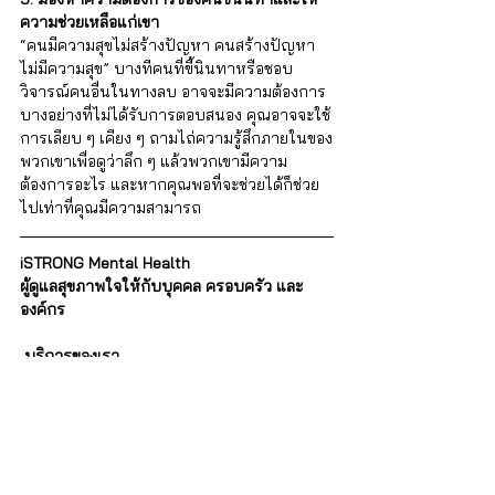
ความช่วยเหลือแก่เขา
“คนมีความสุขไม่สร้างปัญหา คนสร้างปัญหา
ไม่มีความสุข” บางทีคนที่ขี้นินทาหรือชอบ
วิจารณ์คนอื่นในทางลบ อาจจะมีความต้องการ
บางอย่างที่ไม่ได้รับการตอบสนอง คุณอาจจะใช้
การเลียบ ๆ เคียง ๆ ถามไถ่ความรู้สึกภายในของ
พวกเขาเพื่อดูว่าลึก ๆ แล้วพวกเขามีความ
ต้องการอะไร และหากคุณพอที่จะช่วยได้ก็ช่วย
ไปเท่าที่คุณมีความสามารถ
iSTRONG Mental Health
ผู้ดูแลสุขภาพใจให้กับบุคคล ครอบครัว และ
องค์กร
บริการของเรา
 สำหรับบุคคลทั่วไป
• บริการปรึกษา จิตแพทย์และนักจิตวิทยา : 
http://bit.ly/3lmThUa 
• 
คอร์สฝึกอบรมทักษะด้านจิตวิทยา
 : 
http://bit.ly/3RQfQwS