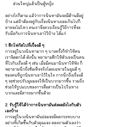
ส่วนใหญ่แล้วเป็นผู้หญิง
อย่างไรก็ตาม แม้ว่าการนินทามันจะมีด้านดีอยู่
บ้าง แต่ถ้าต้องอยู่กับเรื่องนินทาเยอะเกินไปก็
อาจจะไม่ไหว คนเราจึงควรเรียนรู้วิธีการที่จะ
รับมือกับการนินทาเอาไว้บ้าง ได้แก่
1. ฝึกโฟกัสไปที่เรื่องดี ๆ
การอยู่ในวงนินทามาก ๆ บางครั้งก็ทำให้คน
เราจิตตกได้ ดังนั้น พยายามฝึกให้ตัวเองเป็นคน
ที่ไวกับเรื่องดี ๆ เช่น เมื่อมีคนมานินทาให้ฟัง ก็
พยายามนึกถึงข้อเท็จจริงโดยเฉพาะในมุมดี ๆ 
ของคนที่ถูกนินทาเอาไว้ในใจ การนึกถึงเรื่องดี 
ๆ จะช่วยปรับมุมมองให้เป็นบวกมากขึ้น รวมถึง
ช่วยให้รูปแบบของการสื่อสารเป็นไปในทาง
บวกและมีสาระมากขึ้นด้วย
2. รับรู้ให้ได้ว่าการนินทามันส่งผลยังไงกับตัว
เองบ้าง
การอยู่ในวงนินทามันย่อมจะมีผลกระทบบาง
อย่างที่เกิดขึ้นกับตัวคุณเอง ลองถามตัวเองว่า