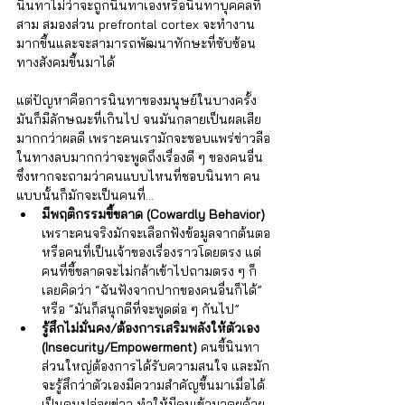
นินทาไม่ว่าจะถูกนินทาเองหรือนินทาบุคคลที่
สาม สมองส่วน prefrontal cortex จะทำงาน
มากขึ้นและจะสามารถพัฒนาทักษะที่ซับซ้อน
ทางสังคมขึ้นมาได้  
แต่ปัญหาคือการนินทาของมนุษย์ในบางครั้ง
มันก็มีลักษณะที่เกินไป จนมันกลายเป็นผลเสีย
มากกว่าผลดี เพราะคนเรามักจะชอบแพร่ข่าวลือ
ในทางลบมากกว่าจะพูดถึงเรื่องดี ๆ ของคนอื่น 
ซึ่งหากจะถามว่าคนแบบไหนที่ชอบนินทา คน
แบบนั้นก็มักจะเป็นคนที่...
มีพฤติกรรมขี้ขลาด (Cowardly Behavior)
เพราะคนจริงมักจะเลือกฟังข้อมูลจากต้นตอ
หรือคนที่เป็นเจ้าของเรื่องราวโดยตรง แต่
คนที่ขี้ขลาดจะไม่กล้าเข้าไปถามตรง ๆ ก็
เลยคิดว่า “ฉันฟังจากปากของคนอื่นก็ได้” 
หรือ “มันก็สนุกดีที่จะพูดต่อ ๆ กันไป”
รู้สึกไม่มั่นคง/ต้องการเสริมพลังให้ตัวเอง 
(Insecurity/Empowerment)
 คนขี้นินทา
ส่วนใหญ่ต้องการได้รับความสนใจ และมัก
จะรู้สึกว่าตัวเองมีความสำคัญขึ้นมาเมื่อได้
เป็นคนปล่อยข่าว ทำให้มีคนเข้ามาคุยด้วย