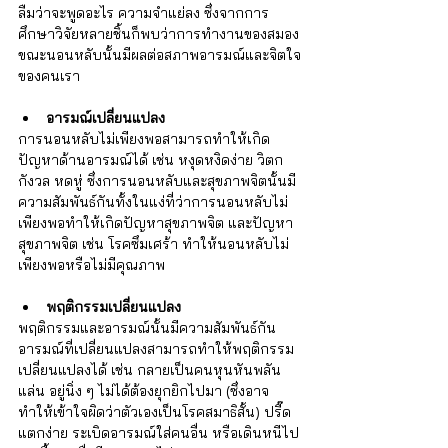
ลืมว่าจะพูดอะไร ความจำแย่ลง ซึ่งจากการ
ศึกษาวิจัยหลายชิ้นก็พบว่าการทำงานของสมอง
ขณะนอนหลับนั้นมีผลต่อสภาพอารมณ์และจิตใจ
ของคนเรา 
อารมณ์เปลี่ยนแปลง
การนอนหลับไม่เพียงพอสามารถทำให้เกิด
ปัญหาด้านอารมณ์ได้ เช่น หงุดหงิดง่าย วิตก
กังวล หดหู่ ซึ่งการนอนหลับและสุขภาพจิตนั้นมี
ความสัมพันธ์กันทั้งในแง่ที่ว่าการนอนหลับไม่
เพียงพอทำให้เกิดปัญหาสุขภาพจิต และปัญหา
สุขภาพจิต เช่น โรคซึมเศร้า ทำให้นอนหลับไม่
เพียงพอหรือไม่มีคุณภาพ 
พฤติกรรมเปลี่ยนแปลง
พฤติกรรมและอารมณ์นั้นมีความสัมพันธ์กัน 
อารมณ์ที่เปลี่ยนแปลงสามารถทำให้พฤติกรรม
เปลี่ยนแปลงได้ เช่น กลายเป็นคนหุนหันพลัน
แล่น อยู่นิ่ง ๆ ไม่ได้ต้องยุกยิกไปมา (ซึ่งอาจ
ทำให้เข้าใจผิดว่าตัวเองเป็นโรคสมาธิสั้น) ปรี๊ด
แตกง่าย ระเบิดอารมณ์ใส่คนอื่น หรือเดินหนีไป