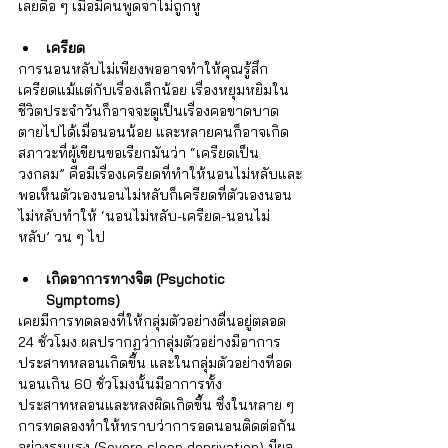
Γ
เลยดื้อ ๆ เมื่อมีคนพูดจาไม่ถูกหู     
เครียด
การนอนหลับไม่เพียงพออาจทำให้คุณรู้สึก
เครียดแม้แต่กับเรื่องเล็กน้อย เรื่องหยุมหยิมใน
ชีวิตประจำวันก็อาจจะดูเป็นเรื่องคอขาดบาด
ตายไปได้เมื่อนอนน้อย และหลายคนก็อาจเกิด
สภาวะที่ผู้เขียนขอเรียกมันว่า “เครียดเป็น
วงกลม” คือมีเรื่องเครียดที่ทำให้นอนไม่หลับและ
พอเห็นตัวเองนอนไม่หลับก็เครียดที่ตัวเองนอน
ไม่หลับทำให้ ‘นอนไม่หลับ-เครียด-นอนไม่
หลับ’ วน ๆ ไป 
เกิดอาการทางจิต (Psychotic 
Symptoms) 
เคยมีการทดลองที่ให้กลุ่มตัวอย่างตื่นอยู่ตลอด 
24 ชั่วโมง ผลปรากฏว่ากลุ่มตัวอย่างมีอาการ
ประสาทหลอนเกิดขึ้น และในกลุ่มตัวอย่างที่อด
นอนเกิน 60 ชั่วโมงนั้นมีอาการทั้ง
ประสาทหลอนและหลงผิดเกิดขึ้น ซึ่งในหลาย ๆ 
การทดลองทำให้ทราบว่าการอดนอนติดต่อกัน
อย่างรุนแรง (Severe sleep deprivation) มีผล