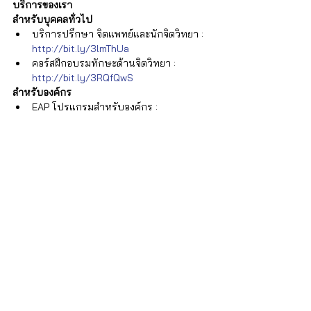
บริการของเรา
สำหรับบุคคลทั่วไป
บริการปรึกษา จิตแพทย์และนักจิตวิทยา : 
http://bit.ly/3lmThUa 
คอร์สฝึกอบรมทักษะด้านจิตวิทยา
 : 
http://bit.ly/3RQfQwS
สำหรับองค์กร
EAP โปรแกรมสำหรับองค์กร : 
http://bit.ly/3RLI8Z8
โทร. 02-0268949 หรือ Line : 
@istrong
บทความที่เกี่ยวข้อง
รู้จักกับ Sleep Deprivation ภาวะอดนอนที่
สามารถทำให้คุณประสาทหลอนได้
อ้างอิง:
[1] The Symbiotic Relationship Between 
Sleep and Mental Health. Retrieved from 
https://www.counseling.org/mental-
health-counseling/counseling-
corner/article/counseling-corner-