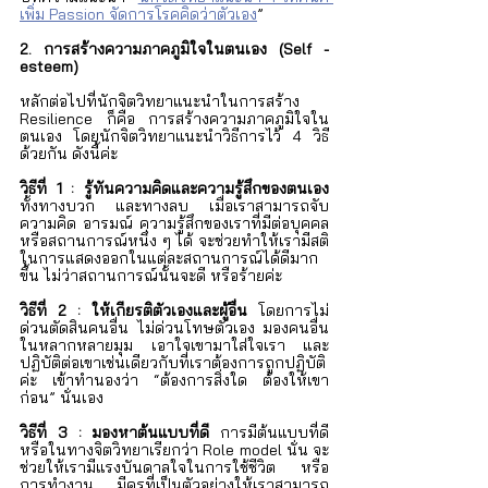
Γ
เพิ่ม Passion จัดการโรคคิดว่าตัวเอง
” 
2. การสร้างความภาคภูมิใจในตนเอง (Self - 
esteem)
หลักต่อไปที่นักจิตวิทยาแนะนำในการสร้าง 
Resilience ก็คือ การสร้างความภาคภูมิใจใน
ตนเอง โดยนักจิตวิทยาแนะนำวิธีการไว้ 4 วิธี
ด้วยกัน ดังนี้ค่ะ
วิธีที่ 1 : รู้ทันความคิดและความรู้สึกของตนเอง
ทั้งทางบวก และทางลบ เมื่อเราสามารถจับ
ความคิด อารมณ์ ความรู้สึกของเราที่มีต่อบุคคล 
หรือสถานการณ์หนึ่ง ๆ ได้ จะช่วยทำให้เรามีสติ
ในการแสดงออกในแต่ละสถานการณ์ได้ดีมาก
ขึ้น ไม่ว่าสถานการณ์นั้นจะดี หรือร้ายค่ะ
วิธีที่ 2 : ให้เกียรติตัวเองและผู้อื่น
 โดยการไม่
ด่วนตัดสินคนอื่น ไม่ด่วนโทษตัวเอง มองคนอื่น
ในหลากหลายมุม เอาใจเขามาใส่ใจเรา และ
ปฏิบัติต่อเขาเช่นเดียวกับที่เราต้องการถูกปฏิบัติ
ค่ะ เข้าทำนองว่า “ต้องการสิ่งใด ต้องให้เขา
ก่อน” นั่นเอง
วิธีที่ 3 : มองหาต้นแบบที่ดี
 การมีต้นแบบที่ดี 
หรือในทางจิตวิทยาเรียกว่า Role model นั่น จะ
ช่วยให้เรามีแรงบันดาลใจในการใช้ชีวิต หรือ
การทำงาน มีครูที่เป็นตัวอย่างให้เราสามารถ