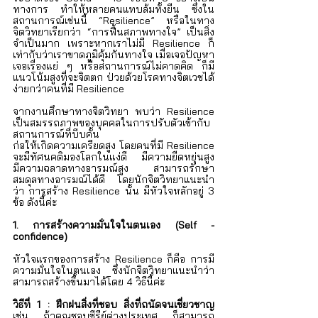
ทางการ ทำให้หลายคนแทบล้มทั้งยืน ซึ่งใน
สถานการณ์เช่นนี้ “Resilience” หรือในทาง
จิตวิทยาเรียกว่า “การฟื้นสภาพทางใจ” เป็นสิ่ง
จำเป็นมาก เพราะหากเราไม่มี Resilience ก็
เท่ากับว่าเราขาดภูมิคุ้มกันทางใจ เมื่อเจอปัญหา 
เจอเรื่องแย่ ๆ หรือสถานการณ์ไม่คาดคิด ก็มี
แนวโน้มสูงที่จะจิตตก ป่วยด้วยโรคทางจิตเวชได้
ง่ายกว่าคนที่มี Resilience 
จากงานศึกษาทางจิตวิทยา พบว่า Resilience 
เป็นสมรรถภาพของบุคคลในการปรับตัวเข้ากับ
สถานการณ์ที่บีบคั้น 
ก่อให้เกิดความเครียดสูง โดยคนที่มี Resilience 
จะมีทัศนคติมองโลกในแง่ดี   มีความยืดหยุ่นสูง 
มีความฉลาดทางอารมณ์สูง สามารถรักษา
สมดุลทางอารมณ์ได้ดี โดยนักจิตวิทยาแนะนำ
ว่า การสร้าง Resilience นั้น มีหัวใจหลักอยู่ 3 
ข้อ ดังนี้ค่ะ
1. การสร้างความมั่นใจในตนเอง (Self - 
confidence)
หัวใจแรกของการสร้าง Resilience ก็คือ การมี
ความมั่นใจในตนเอง ซึ่งนักจิตวิทยาแนะนำว่า
สามารถสร้างขึ้นมาได้โดย 4 วิธีนี้ค่ะ
วิธีที่ 1 : ฝึกฝนสิ่งที่ชอบ สิ่งที่ถนัดจนเชี่ยวชาญ 
เช่น ถ้าคุณชอบซีรีย์ต่างประเทศ ก็สามารถ