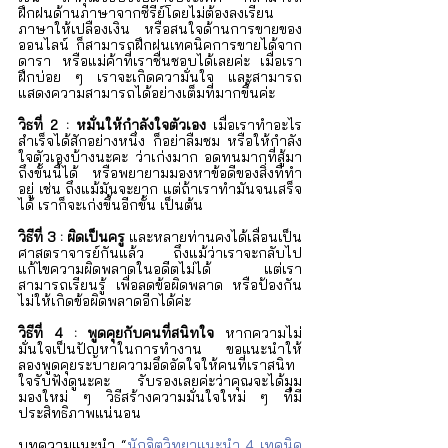
ฝึกฝนด้านภาษาจากซีรีย์โดยไม่ต้องลงเรียน
ภาษาให้เปลืองเงิน หรือสนใจด้านการขายของ
ออนไลน์ ก็สามารถฝึกฝนเทคนิคการขายได้จาก
ดารา หรือแม่ค้าที่เราชื่นชอบได้เลยค่ะ เมื่อเรา
ฝึกบ่อย ๆ เราจะเกิดความั่นใจ และสามารถ
แสดงความสามารถได้อย่างเต็มที่มากขึ้นค่ะ
วิธที่ 2 : หมั่นให้กำลังใจตัวเอง
 เมื่อเราทำอะไร
สำเร็จได้สักอย่างหนึ่ง ก็อย่าลืมชม หรือให้กำลัง
ใจตัวเองบ้างนะคะ ว่าเก่งมาก อดทนมากที่สู้มา
ถึงขั้นนี้ได้ หรือพยายามมองหาข้อดีของสิ่งที่ทำ
อยู่ เช่น ถึงแม้มันจะยาก แต่ถ้าเราทำมันจนเสร็จ
ได้ เราก็จะเก่งขึ้นอีกขั้น เป็นต้น
วิธีที่ 3 : ผิดเป็นครู
 และหลายท่านคงได้เลื่อนเป็น
ศาสตราจารย์กันแล้ว ถึงแม้ว่าเราจะกลับไป
แก้ไขความผิดพลาดในอดีตไม่ได้ แต่เรา
สามารถเรียนรู้ เพื่อลดข้อผิดพลาด หรือป้องกัน
ไม่ให้เกิดข้อผิดพลาดอีกได้ค่ะ  
วิธีที่ 4 : พูดคุยกับคนที่สนิทใจ
 หากความไม่
มั่นใจเป็นปัญหาในการทำงาน ขอแนะนำให้
ลองพูดคุยระบายความอึดอัดใจให้คนที่เราสนิท
ใจรับฟังดูนะคะ รับรองเลยค่ะว่าคุณจะได้มุม
มองใหม่ ๆ วิธีสร้างความมั่นใจใหม่ ๆ ที่มี
ประสิทธิภาพแน่นอน
บทความแนะนำ “
นักจิตวิทยาแนะนำ 4 เทคนิค 