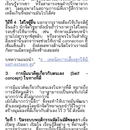
เรียนรู้จากเขา หรือสามารถขอคำปรึกษาจาก
เขา โดยเฉพาะในสถานการณ์ที่เรารู้สึกว่ายาก
เหลือเกินที่จะผ่านมันไปได้ค่ะ 
วิธีที่ 4 : ใส่ใจผู้อื่น
 นอกจากเราจะต้องให้เกียรติผู้
อื่นแล้ว นักจิตวิทยายังเน้นย้ำว่าเราควรใส่ใจคน
รอบข้างให้มากขึ้น เช่น ทักทายเมื่อพบหน้า 
ถามไถ่สารทุกข์สุขดิบ หรืออวยพรในวันสำคัญ 
สิ่งเหล่านี้นอกจากจะช่วยให้เรามี connection ที่
เข้มแข็งแล้ว ยังส่งผลทางด้านจิตใจว่าเราจะมี
กัลยาณมิตรอยู่เคียงข้างเสมอค่ะ 
บทความแนะนำ “
4 เทคนิคการเลี้ยงลูกให้มี 
self-esteem สูง
” 
3. การมีแนวคิดเกี่ยวกับตนเอง (Self - 
concept) ในทางที่ดี 
การมีแนวคิดเกี่ยวกับตนเองในทางที่ดี หมายถึง 
การมีทัศนคติว่า “เราสามารถเป็นคนที่เก่งได้
มากกว่านี้ ดีไม่มากกว่านี้ 
เจ๋งได้มากกว่านี้อีก” ซึ่งจะทำให้เราหมั่นพัฒนา
ตัวเองอยู่เสมอโดยนักจิตวิทยาแนะนำวิธีในการ
สร้างมุมมองที่ดีเกี่ยวกับตัวเอง ไว้ 3 วิธี ดังนี้ค่ะ
วิธที่ 1 : ปิดระบบพฤติกรรมอัตโนมัติของเรา
 เพื่อ
เปิดหู เปิดตา เปิดใจ เรียนรู้สิ่งต่าง ๆ ที่ผ่านเข้า
มาระหว่างทาง ซึ่งการเรียนรู้สิ่งอื่นนอกจากสิ่ง