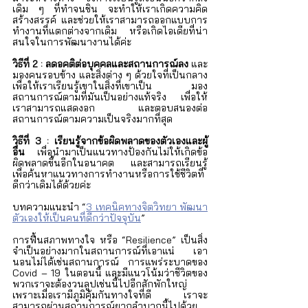
เดิม ๆ ที่ทำจนชิน จะทำให้เราเกิดความคิด
สร้างสรรค์ และช่วยให้เราสามารถออกแบบการ
ทำงานที่แตกต่างจากเดิม หรือเกิดไอเดียที่น่า
สนใจในการพัฒนางานได้ค่ะ  
วิธีที่ 2 : ลดอคติต่อบุคคลและสถานการณ์ลง
 และ
มองคนรอบข้าง และสิ่งต่าง ๆ ด้วยใจที่เป็นกลาง 
เพื่อให้เราเรียนรู้เขาในสิ่งที่เขาเป็น มอง
สถานการณ์ตามที่มันเป็นอย่างแท้จริง เพื่อให้
เราสามารถแสดงอก และตอบสนองต่อ
สถานการณ์ตามความเป็นจริงมากที่สุด
วิธีที่ 3 : เรียนรู้จากข้อผิดพลาดของตัวเองและผู้
อื่น
 เพื่อนำมาเป็นแนวทางป้องกันไม่ให้เกิดข้อ
ผิดพลาดขึ้นอีกในอนาคต และสามารถเรียนรู้
เพื่อค้นหาแนวทางการทำงานหรือการใช้ชีวิตที่
ดีกว่าเดิมได้ด้วยค่ะ   
บทความแนะนำ “
3 เทคนิคทางจิตวิทยา พัฒนา
ตัวเองให้เป็นคนที่ดีกว่าปัจจุบัน
” 
การฟื้นสภาพทางใจ หรือ “Resilience” เป็นสิ่ง
จำเป็นอย่างมากในสถานการณ์ที่เอาแน่ เอา
นอนไม่ได้เช่นสถานการณ์ การแพร่ระบาดของ 
Covid – 19 ในตอนนี้ และมีแนวโน้มว่าชีวิตของ
พวกเราจะต้องวนลูปเช่นนี้ไปอีกสักพักใหญ่ 
เพราะเมื่อเรามีภูมิคุ้มกันทางใจที่ดี เราจะ
สามารถผ่านสถานการณ์ยากลำบากนี้ไปด้วย