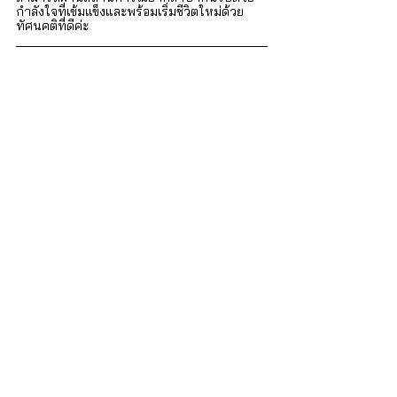
กำลังใจที่เข้มแข็งและพร้อมเริ่มชีวิตใหม่ด้วย
ทัศนคติที่ดีค่ะ 
iSTRONG Mental Health
ผู้ดูแลสุขภาพใจให้กับบุคคล ครอบครัว และ
องค์กร
บริการของเรา
 สำหรับบุคคลทั่วไป
• บริการปรึกษา จิตแพทย์และนักจิตวิทยา : 
http://bit.ly/3lmThUa 
• คอร์สฝึกอบรมทักษะด้านจิตวิทยา : 
http://bit.ly/3RQfQwS
สำหรับองค์กร
• EAP โปรแกรมสำหรับองค์กร : 
http://bit.ly/3RLI8Z8
  โทร. 02-0268949 หรือ Line : @istrong
อ้างอิง : Comoretto, A., Crichton, N., & 