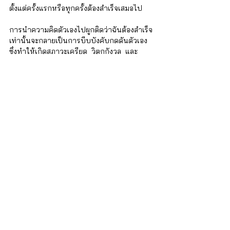
ตั้งแต่ครั้งแรกหรือทุกครั้งต้องสำเร็จเสมอไป
การนำความคิดตัวเองไปผูกติดว่าฉันต้องสำเร็จ
เท่านั้นจะกลายเป็นการบีบบังคับกดดันตัวเอง 
ซึ่งทำให้เกิดสภาวะเครียด  วิตกกังวล  และ
ยอมรับไม่ได้หากผลลัพธ์ยังไม่เป็นไปตามที่หวัง 
ไม่ควรวาง Passion ไว้ที่ภาพความสำเร็จปลาย
ทางมากเกินไป  แต่ควรวางไว้ที่ความสุขที่ได้
ลงมือทำระหว่างทางด้วย แค่ได้ลองทำและเห็น
ความก้าวหน้าของงานและตัวเองก็สุขใจ 
และอีกสิ่งหนึ่งที่อยากสื่อไปยังทุกคนคือ การที่
เรายังค้นพบ Passion ของตัวเราเองไม่เจอไม่ใช่
เรื่องผิด ไม่มีใครกำหนดว่าคนเราต้องค้นพบ 
Passion ของตัวเองที่ไหนเมื่อไหร่อย่างไรทั้งสิ้น 
และไม่มีใครกำหนดว่าคนเราต้องมี Passion 
กับอะไร ต้องมี Passion กี่อย่างในชีวิต หากยัง
ไม่พบก็คือยังไม่พบ อย่ากดดันตัวเอง การไม่มี 
Passion ไม่ใช่เรื่องผิดใด ๆ เลย เราสามารถใช้
ชีวิตต่อไปได้ตามปกติของเราแบบมนุษย์คนหนึ่ง