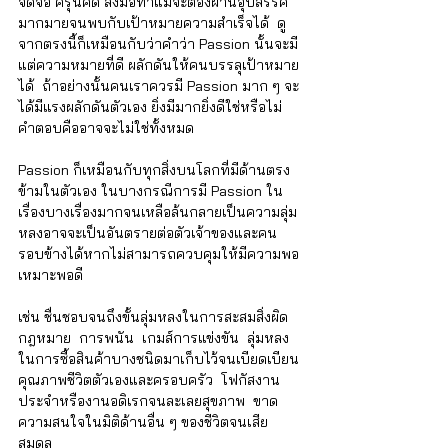
จดจ่อ ครุ่นคิด ลงมือทำแม้จะต้องผ่านอุปสรรค
มากมายจนพบกับเป้าหมายความสำเร็จได้  ดู
จากตรงนี้ก็เหมือนกับว่าคำว่า Passion นั้นจะมี
แต่ความหมายที่ดี ผลักดันให้คนบรรลุเป้าหมาย
ได้  ถ้าอย่างนั้นคนเราควรมี Passion มาก ๆ จะ
ได้มีแรงผลักดันตัวเอง ยิ่งมีมากยิ่งดีใช่หรือไม่ 
คำตอบคืออาจจะไม่ใช่ทั้งหมด
Passion ก็เหมือนกับทุกสิ่งบนโลกที่มีด้านตรง
ข้ามในตัวเอง ในบางกรณีการมี Passion ใน
เรื่องบางเรื่องมากจนเหลือล้นกลายเป็นความลุ่ม
หลงอาจจะเป็นอันตรายต่อตัวเจ้าของและคน
รอบข้างได้หากไม่สามารถควบคุมให้มีความพอ
เหมาะพอดี  
เช่น ชื่นชอบจนถึงขั้นลุ่มหลงในการสะสมสิ่งผิด
กฎหมาย  การพนัน  เกมส์การแข่งขัน  ลุ่มหลง
ในการซื้อสินค้าบางชนิดมาเก็บไว้จนเบียดเบียน
คุณภาพชีวิตตัวเองและครอบครัว  โฟกัสงาน
ประจำหรืองานอดิเรกจนละเลยสุขภาพ  ขาด
ความสนใจในมิติด้านอื่น ๆ ของชีวิตจนเสีย
สมดุล  