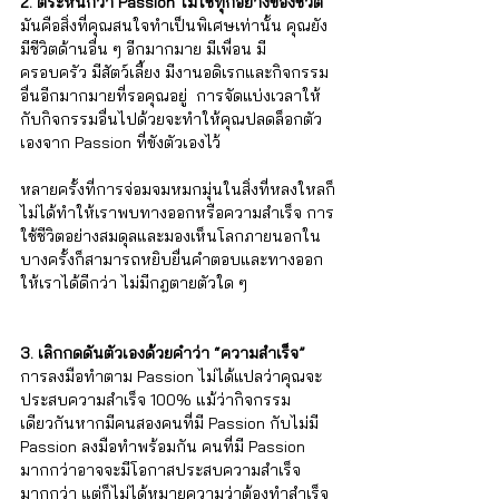
2. ตระหนักว่า Passion ไม่ใช่ทุกอย่างของชีวิต
มันคือสิ่งที่คุณสนใจทำเป็นพิเศษเท่านั้น คุณยัง
มีชีวิตด้านอื่น ๆ อีกมากมาย มีเพื่อน มี
ครอบครัว มีสัตว์เลี้ยง มีงานอดิเรกและกิจกรรม
อื่นอีกมากมายที่รอคุณอยู่  การจัดแบ่งเวลาให้
กับกิจกรรมอื่นไปด้วยจะทำให้คุณปลดล็อกตัว
เองจาก Passion ที่ขังตัวเองไว้  
หลายครั้งที่การจ่อมจมหมกมุ่นในสิ่งที่หลงใหลก็
ไม่ได้ทำให้เราพบทางออกหรือความสำเร็จ การ
ใช้ชีวิตอย่างสมดุลและมองเห็นโลกภายนอกใน
บางครั้งก็สามารถหยิบยื่นคำตอบและทางออก
ให้เราได้ดีกว่า ไม่มีกฎตายตัวใด ๆ  
3. เลิกกดดันตัวเองด้วยคำว่า “ความสำเร็จ”
การลงมือทำตาม Passion ไม่ได้แปลว่าคุณจะ
ประสบความสำเร็จ 100% แม้ว่ากิจกรรม
เดียวกันหากมีคนสองคนที่มี Passion กับไม่มี 
Passion ลงมือทำพร้อมกัน คนที่มี Passion 
มากกว่าอาจจะมีโอกาสประสบความสำเร็จ
มากกว่า แต่ก็ไม่ได้หมายความว่าต้องทำสำเร็จ