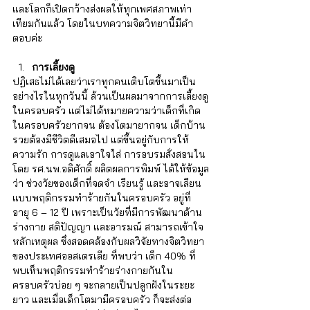
และโลกก็เปิดกว้างส่งผลให้ทุกเพศสภาพเท่า
เทียมกันแล้ว โดยในบทความจิตวิทยานี้มีคำ
ตอบค่ะ 
การเลี้ยงดู
ปฏิเสธไม่ได้เลยว่าเราทุกคนเติบโตขึ้นมาเป็น
อย่างไรในทุกวันนี้ ล้วนเป็นผลมาจากการเลี้ยงดู
ในครอบครัว แต่ไม่ได้หมายความว่าเด็กที่เกิด
ในครอบครัวยากจน ต้องโตมายากจน เด็กบ้าน
รวยต้องมีชีวิตดีเสมอไป แต่ขึ้นอยู่กับการให้
ความรัก การดูแลเอาใจใส่ การอบรมสั่งสอนใน
โดย รศ.นพ.อดิศักดิ์ ผลิตผลการพิมพ์ ได้ให้ข้อมูล
ว่า ช่วงวัยของเด็กที่จดจำ เรียนรู้ และอาจเลียน
แบบพฤติกรรมทำร้ายกันในครอบครัว อยู่ที่
อายุ 6 – 12 ปี เพราะเป็นวัยที่มีการพัฒนาด้าน
ร่างกาย สติปัญญา และอารมณ์ สามารถเข้าใจ
หลักเหตุผล ซึ่งสอดคล้องกับผลวิจัยทางจิตวิทยา
ของประเทศออสเตรเลีย ที่พบว่า เด็ก 40% ที่
พบเห็นพฤติกรรมทำร้ายร่างกายกันใน
ครอบครัวบ่อย ๆ จะกลายเป็นปลูกฝังในระยะ
ยาว และเมื่อเด็กโตมามีครอบครัว ก็จะส่งต่อ