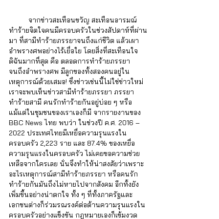
	จากข่าวสะเทือนขวัญ สะเทือนอารมณ์ 
ทำร้ายจิตใจคนมีครอบครัวในช่วงสัปดาห์ที่ผ่าน
มา ที่สามีทำร้ายภรรยาจนถึงแก่ชีวิต แล้วเผา
อำพราง
ศพอย่างไร้เยื่อใย โดยสิ่งที่สะเทือนใจ
ดิฉันมากที่สุด คือ ตลอดการทำร้ายภรรยา 
จนถึง
อำพราง
ศพ มีลูกของทั้งสองคนอยู่ใน
เหตุการณ์ด้วยเสมอ! ซึ่งข่าวเช่นนี้ไม่ใช่ข่าวใหม่ 
เราจะพบเห็นข่าวสามีทำร้ายภรรยา ภรรยา
ทำร้ายสามี คนรักทำร้ายกันอยู่บ่อย ๆ หรือ
แม้แต่ในชุมชนของเราเองก็มี จากรายงานของ 
BBC News ไทย พบว่า ในช่วงปี ค.ศ. 2016 – 
2022 ประเทศไทยมีเหยื่อความรุนแรงใน
ครอบครัว 2,223 ราย และ 87.4% ของเหยื่อ
ความรุนแรงในครอบครัว ไม่เคยขอความช่วย
เหลือจากใครเลย นั่นจึงทำให้น่าสงสัยว่าเพราะ
อะไรเหตุการณ์สามีทำร้ายภรรยา หรือคนรัก
ทำร้ายกันมันถึงไม่หายไปจากสังคม อีกทั้งยัง
เพิ่มขึ้นอย่างน่าตกใจ ทั้ง ๆ ที่ทั้งภาครัฐและ
เอกชนต่างก็ร่วมรณรงค์ต่อต้านความรุนแรงใน
ครอบครัวอย่างแข็งขัน กฎหมายเองก็เข้มงวด 