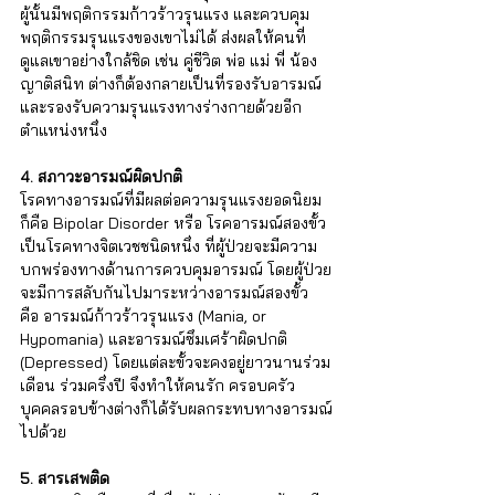
ผู้นั้นมีพฤติกรรมก้าวร้าวรุนแรง และควบคุม
พฤติกรรมรุนแรงของเขาไม่ได้ ส่งผลให้คนที่
ดูแลเขาอย่างใกล้ชิด เช่น คู่ชีวิต พ่อ แม่ พี่ น้อง 
ญาติสนิท ต่างก็ต้องกลายเป็นที่รองรับอารมณ์ 
และรองรับความรุนแรงทางร่างกายด้วยอีก
ตำแหน่งหนึ่ง 
4. สภาวะอารมณ์ผิดปกติ
โรคทางอารมณ์ที่มีผลต่อความรุนแรงยอดนิยม 
ก็คือ Bipolar Disorder หรือ โรคอารมณ์สองขั้ว 
เป็นโรคทางจิตเวชชนิดหนึ่ง ที่ผู้ป่วยจะมีความ
บกพร่องทางด้านการควบคุมอารมณ์ โดยผู้ป่วย
จะมีการสลับกันไปมาระหว่างอารมณ์สองขั้ว 
คือ อารมณ์ก้าวร้าวรุนแรง (Mania, or 
Hypomania) และอารมณ์ซึมเศร้าผิดปกติ 
(Depressed) โดยแต่ละขั้วจะคงอยู่ยาวนานร่วม
เดือน ร่วมครึ่งปี จึงทำให้คนรัก ครอบครัว 
บุคคลรอบข้างต่างก็ได้รับผลกระทบทางอารมณ์
ไปด้วย
5. สารเสพติด