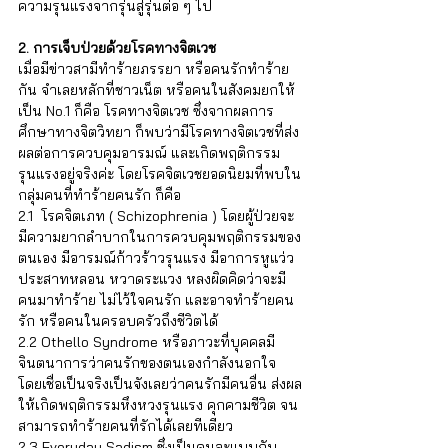
ความรุนแรงจากรุ่นสู่รุ่นต่อ ๆ ไป  
2. การเจ็บป่วยด้วยโรคทางจิตเวช
เมื่อมีข่าวสามีทำร้ายภรรยา หรือคนรักทำร้าย
กัน จำเลยหลักที่ชาวเน็ต หรือคนในสังคมยกให้
เป็น No.1 ก็คือ โรคทางจิตเวช ซึ่งจากผลการ
ศึกษาทางจิตวิทยา ก็พบว่ามีโรคทางจิตเวชที่ส่ง
ผลต่อการควบคุมอารมณ์ และเกิดพฤติกรรม
รุนแรงอยู่จริงค่ะ โดยโรคจิตเวชยอดนิยมที่พบใน
กลุ่มคนที่ทำร้ายคนรัก ก็คือ 
2.1  โรคจิตเภท ( Schizophrenia ) โดยผู้ป่วยจะ
มีความยากลำบากในการควบคุมพฤติกรรมของ
ตนเอง มีอารมณ์ก้าวร้าวรุนแรง มีอาการหูแว่ว 
ประสาทหลอน หวาดระแวง หลงผิดคิดว่าจะมี
คนมาทำร้าย ไม่ไว้ใจคนรัก และอาจทำร้ายคน
รัก หรือคนในครอบครัวถึงชีวิตได้
2.2 Othello Syndrome หรือภาวะที่บุคคลมี
จินตนาการว่าคนรักของตนเองกำลังนอกใจ 
โดยเชื่อเป็นจริงเป็นจังเลยว่าคนรักมีคนอื่น ส่งผล
ให้เกิดพฤติกรรมหึงหวงรุนแรง คุกคามชีวิต จน
สามารถทำร้ายคนที่รักได้เลยทีเดียว
2.3 Everyday Sadism ซึ่งเป็นคนละแบบกับ 