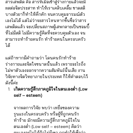
สารเสพติด คือ สารที่เมื่อเข้าสู่ร่างกายแล้วจะมี
ผลต่อจิตประสาท ทำให้เราเคลิบเคลิ้ม ขาดสติ 
บางตัวยาก็ทำให้คึกคัก จนควบคุมอารมณ์ตัว
เองไม่ได้ แต่ไม่ว่าจะสารไหนหากขึ้นชื่อว่าสาร
เสพติดแล้ว จะเปลี่ยนสภาพผู้เสพกลายเป็นซอมบี้
ที่ไม่มีสติ ไม่มีความรู้คิดที่จะควบคุมตัวเอง จน
สามารถทำร้ายคนรัก ทำร้ายคนในครอบครัว
ได้ 
แต่ถ้าหากมีคำถามว่า โดนคนรักทำร้าย
ร่างกายและจิตใจขนาดนั้นแล้ว เพราะอะไรถึง
ไม่พาตัวเองออกจากความสัมพันธ์นั้นเสีย งาน
วิจัยทางจิตวิทยาภายในประเทศ ก็ให้คำตอบไว้
ดังนี้ค่ะ
เ
กิดความรู้สึกภาคภูมิใจในตนเองต่ำ (Low 
self – esteem)
จากผลการวิจัย พบว่า เหยื่อของความ
รุนแรงในครอบครัว หรือผู้ที่ถูกคนรัก
ทำร้าย มักจะมีความรู้สึกภาคภูมิใจใน
ตนเองต่ำ (Low self – esteem) คิดว่า
ตนเองอยู่ไม่ได้ถ้าไม่มีเขา ถูกทำให้เชื่อว่า