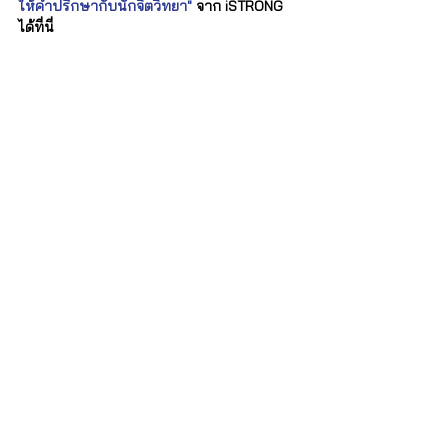
ให้คำปรึกษากับนักจิตวิทยา" 
จาก iSTRONG 
ได้ที่นี่ 
iSTRONG Mental Health
ผู้ดูแลสุขภาพใจให้กับบุคคล ครอบครัว และ
องค์กร
บริการของเรา
สำหรับบุคคลทั่วไป