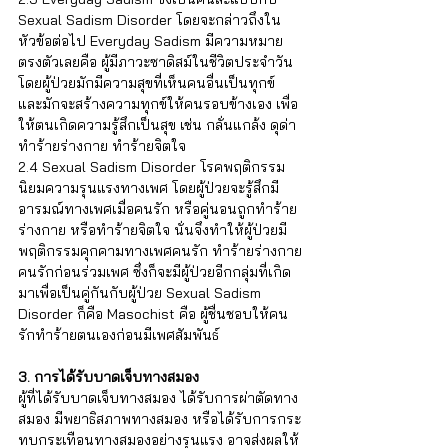
Γ
Sexual Sadism Disorder โดยจะกล่าวถึงใน
หัวข้อต่อไป Everyday Sadism มีความหมาย
ตรงตัวเลยคือ ผู้มีภาวะซาดิสม์ในชีวิตประจำวัน 
โดยผู้ป่วยมักมีความสุขที่เห็นคนอื่นเป็นทุกข์ 
และมักจะสร้างความทุกข์ให้คนรอบข้างเอง เพื่อ
ให้ตนเกิดความรู้สึกเป็นสุข เช่น กลั่นแกล้ง ดุด่า 
ทำร้ายร่างกาย ทำร้ายจิตใจ 
2.4 Sexual Sadism Disorder โรคพฤติกรรม
นิยมความรุนแรงทางเพศ โดยผู้ป่วยจะรู้สึกมี
อารมณ์ทางเพศเมื่อคนรัก หรือคู่นอนถูกทำร้าย
ร่างกาย หรือทำร้ายจิตใจ นั่นจึงทำให้ผู้ป่วยมี
พฤติกรรมคุกคามทางเพศคนรัก ทำร้ายร่างกาย
คนรักก่อนร่วมเพศ ซึ่งก็จะมีผู้ป่วยอีกกลุ่มที่เกิด
มาเพื่อเป็นคู่กันกับผู้ป่วย Sexual Sadism 
Disorder ก็คือ Masochist คือ ผู้ชื่นชอบให้คน
รักทำร้ายตนเองก่อนมีเพศสัมพันธ์
3. การได้รับบาดเจ็บทางสมอง
ผู้ที่ได้รับบาดเจ็บทางสมอง ได้รับการผ่าตัดทาง
สมอง มีพยาธิสภาพทางสมอง หรือได้รับการกระ
ทบกระเทือนทางสมองอย่างรุนแรง อาจส่งผลให้