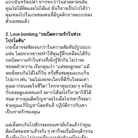
Γ
แบบนั้นหรือเปล่า หากพบว่าในสายตาคนอื่น
คุณไม่ได้ผิดและไม่ได้แย่ นั่นก็อาจเป็นไปได้ว่า
คุณหลงไปในเกมของคนที่มีบุคลิกภาพแบบหลง
ตัวเองซะแล้ว
2. Love bombing “ระเบิดความรักในช่วง
โปรโมชัน”
เกมนี้อาจจะชัดเจนกว่าในความสัมพันธ์รูปแบบ
แฟน โดยพวกเขาจะทำให้คุณรู้สึกเหมือนได้รับ
ระเบิดความรักในช่วงที่เพิ่งรู้จักกัน ไม่ว่าจะ
หยอดคำหวาน เรียกคุณว่า “แม่ของลูกผม” แม้
จะเพิ่งคบกันได้ไม่กี่วัน หรือชื่นชมคุณแบบเกิน
ไปมาก เช่น “ผมไม่เคยพบใครที่ดีกับใจผมเท่า
คุณมาก่อนเลยในชีวิต” โทรหาคุณบ่อย ๆ พร้อม
กับคอยดูแลเทคแคร์ อยากได้อะไรก็หามาให้ได้
หมด หากคุณติดปัญหาอะไรเมื่อไหร่เขาก็จะมา
ช่วยคุณแก้ปัญหาโดยทันที ปฏิบัติราวกับเขา
เป็นทาสรักของคุณ 
แต่เมื่อคบกันไปสักระยะจนเขามั่นใจแล้วว่าคุณ
ติดเบ็ดของเขาแล้วจริง ๆ เขาก็จะเริ่มมีพฤติกรรม
ที่เปลี่ยนไป ไม่ว่าจะเป็นการทำตัวเหมือนเป็น