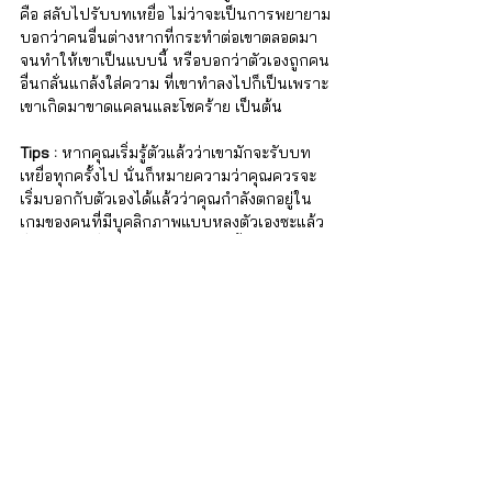
คือ สลับไปรับบทเหยื่อ ไม่ว่าจะเป็นการพยายาม
บอกว่าคนอื่นต่างหากที่กระทำต่อเขาตลอดมา
จนทำให้เขาเป็นแบบนี้ หรือบอกว่าตัวเองถูกคน
อื่นกลั่นแกล้งใส่ความ ที่เขาทำลงไปก็เป็นเพราะ
เขาเกิดมาขาดแคลนและโชคร้าย เป็นต้น
Tips : 
หากคุณเริ่มรู้ตัวแล้วว่าเขามักจะรับบท
เหยื่อทุกครั้งไป นั่นก็หมายความว่าคุณควรจะ
เริ่มบอกกับตัวเองได้แล้วว่าคุณกำลังตกอยู่ใน
เกมของคนที่มีบุคลิกภาพแบบหลงตัวเองซะแล้ว 
ซึ่งหลังจากที่คุณรู้ตัวแล้วทั้งหมดนี้มันเป็นเกม 
คุณก็ควรต้องเลือกแล้วว่าคุณจะอยู่ในเกมนั้นต่อ
หรือจะออกจากเกมนั้นไป
ทั้งนี้ คนที่มีบุคลิกภาพแบบหลงตัวเอง มักไม่รู้ว่า
ตัวเองเป็นแบบนั้น และเพราะไม่สามารถใช้การ
สะท้อนให้พวกเขาเห็นตัวเองในมุมมืดได้ จึง
ทำให้เขาเชื่อว่าตัวเองก็ปกติดี คนอื่นต่างหากที่
ไม่ปกติ หากพบว่าคนใกล้ชิดมีลักษณะเช่นนี้แต่
คุณยังมีความห่วงใยและอยากจะอยู่ในความ
สัมพันธ์ต่อ ก็อาจจะไปลองคุยกับจิตแพทย์หรือ