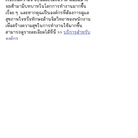
จะเข้ามามีบทบาทในโลกการทำงานมากขึ้น
เรื่อย ๆ  และหากคุณเป็นองค์กรที่ต้องการดูแล
สุขภาพใจหรือทักษะด้านจิตวิทยาของพนักงาน
เพื่อสร้างความสุขในการทำงานให้มากขึ้น 
สามารถดูรายละเอียดได้ที่นี่ >> 
บริการสำหรับ
องค์กร
iSTRONG Mental Health
ผู้ดูแลสุขภาพใจให้กับบุคคล ครอบครัว และ
องค์กร
บริการของเรา
สำหรับบุคคลทั่วไป
บริการปรึกษา จิตแพทย์และนักจิตวิทยา : 
http://bit.ly/3lmThUa 
คอร์สฝึกอบรมทักษะด้านจิตวิทยา
 : 
http://bit.ly/3RQfQwS
สำหรับองค์กร
EAP โปรแกรมสำหรับองค์กร : 
http://bit.ly/3RLI8Z8
โทร. 02-0268949 หรือ Line : 
@istrong