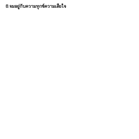
8.จมอยู่กับความทุกข์​ความเสียใจ
ในชีวิตของคนเรา บางครั้งอาจเกิดเรื่องที่จะ
ทำให้เรารู้สึกเสียใจหรือเป็นทุกข์​ คนที่มีสุขภาพ
จิตที่ดี ทำความเข้าใจกับเรื่องที่เกิดขึ้น รู้จักให้
อภัย และปล่อยวาง ให้อดีตเป็นเรื่องที่อยู่ในอดีต 
และก้าวต่อไปข้างหน้า อย่างมุ่งมั่นต่อไป
9.ยึดติดกับสิ่งของ