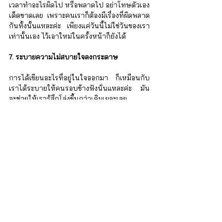
เวลาทำอะไรผิดไป หรือพลาดไป อย่าโทษตัวเอง
เด็ดขาดเลย เพราะคนเราก็ต้องมีเรื่องที่ผิดพลาด
กันทั้งนั้นแหละค่ะ เพียงแค่วันนี้ไม่ใช่วันของเรา
เท่านั้นเอง ไว้เอาใหม่ในครั้งหน้าก็ยังได้
7. ระบายความไม่สบายใจลงกระดาษ
การได้เขียนอะไรที่อยู่ในใจออกมา ก็เหมือนกับ
เราได้ระบายให้คนรอบข้างฟังนั่นแหละค่ะ มัน
จะช่วยให้เรารู้สึกโล่งขึ้นกว่าเดิมเยอะเลย 
เป็นการฟื้นฟูจิตใจได้อย่างดี ยิ่งได้เขียนระบาย
ช่วงกลางคืนที่เงียบสงบและอยู่กับตัวเองแบบ
เต็มที่ยิ่งดีใหญ่
8. คุยกับคนที่ไว้ใจได้ และเข้าใจว่าเราป่วย
ไม่มีอะไรจะดีไปกว่าการได้คุยกับใครสักคนถึง
เรื่องที่ทำให้เราไม่สบายใจแล้วล่ะค่ะ เพื่อนแท้จะ
ช่วยบรรเทาความเครียดให้เราได้เป็นอย่างดี ยิ่ง
เป็นคนที่เข้าใจว่าเราป่วยและพร้อมรับฟังทุก
อย่างของเราด้วยนะ บอกเลยว่างานนี้สภาพ