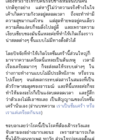
เสียงหัวเราะให้กับคนรอบข้างเหมือนเป็นคน
ปกติทุกอย่าง แต่หารู้ไม่ว่าความจริงข้างในใจ
เค้าเกิดความกังวลอยู่ตลอดเวลา ถึงจะทำท่ามี
ความสุขมากแค่ไหน แต่สุดท้ายพออยู่คนเดียว
ความคิดแง่ลบก็จมดิ่งไปอยู่ดี และเพราะความ
เงียบเชียบของมันนี่แหละค่ะที่ทำให้เกิดเรื่องราว
น่าสลดต่างๆ ขึ้นแบบไม่มีทางตั้งตัวได้
โดยปัจจัยที่ทำให้เกิดโรคซึมเศร้านี้ส่วนใหญ่ก็
มาจากความเครียดนี่แหละเป็นต้นเหตุ เวลามี
เรื่องเครียดมากๆ ก็จะส่งผลให้ระบบต่างๆ ใน
ร่างกายทำงานแบบไม่มีประสิทธิภาพ หรือรวน
ไปเรื่อยๆ จนส่งผลกระทบต่อสารในสมองที่เป็น
ตัวรักษาสมดุลของอารมณ์ และทีนี้แหละค่ะก็จะ
ทำให้มองอะไรก็เป็นแง่ลบตลอดเวลา และรู้สึก
ว่าตัวเองไม่ดีเอาซะเลย เป็นสัญญาณของโรคซึม
เศร้านั่นเอง (อ่านบทความ 
เราเป็นซึมเศร้า หรือ
เราแค่เครียดกันนะ
)
ขอบอกเลยว่าโรคนี้เป็นโรคที่ต้องเฝ้าระวังและ
จับตามองอย่างมากเลยนะ เพราะสามารถเกิด
ขึ้นได้กับคนทุกเพศ ทุกวัย ส่วนใหญ่จะเจอตั้งแต่