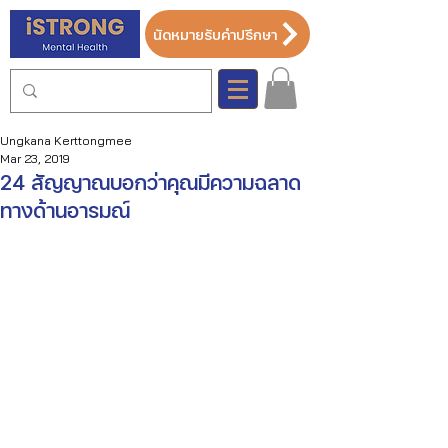
นัดหมายรับคำปรึกษา
Ungkana Kerttongmee
Mar 23, 2019
24 สัญญาณบอกว่าคุณมีความฉลาด
ทางด้านอารมณ์