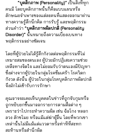
“บุคลิกภาพ (Personality)”
 เป็นสิ่งที่ทุก
คนมี โดยบุคลิกภาพนั้นก็คือแบบแผนหรือ
ลักษณะจำเพาะของแต่ละคนที่แสดงออกมาผ่าน
ทางความรู้สึกนึกคิด การรับรู้ และพฤติกรรม 
ส่วนคำว่า 
“บุคลิกภาพผิดปกติ (Personality 
Disorder)”
 นั้นหมายถึงความเบี่ยงเบนทาง
พฤติกรรมอย่างชัดเจน 
โดยที่ผู้ป่วยไม่ได้รู้สึกกังวลต่อพฤติกรรมที่ไม่
เหมาะสมของตนเอง ผู้ป่วยมักปฏิเสธความช่วย
เหลือทางจิตใจ และไม่ยอมรับว่าตนเองมีปัญหา 
ซึ่งต่างจากผู้ป่วยในกลุ่มโรคซึมเศร้า โรควิตก
กังวล ดังนั้น ผู้ป่วยในกลุ่มโรคบุคลิกภาพผิดปกติ
จึงมักไม่เข้ารับการรักษา 
คุณอาจจะเคยเห็นบุคคลในข่าวที่ถูกจับกุมหรือ
ถูกหยิบยกขึ้นมาออกรายการตามสื่อต่าง ๆ 
เพราะว่าไปกระทำความผิด เช่น ฉ้อโกง หลอก
ลวง ลักขโมย หรือแม้แต่ฆ่าผู้อื่น โดยที่พวกเขา
เหล่านั้นไม่มีแม้แต่แววตาหรือท่าทีที่สะทก
สะท้านหรือสำนึกผิด