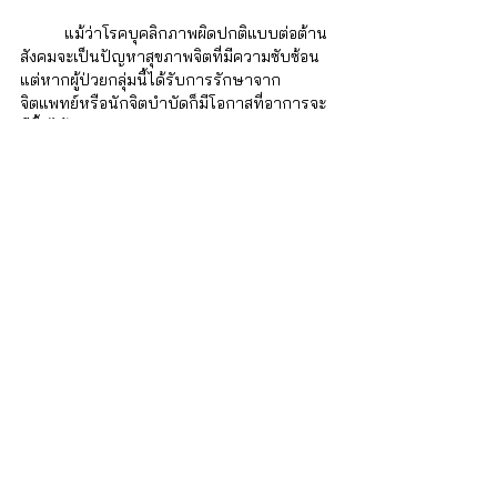
	แม้ว่าโรคบุคลิกภาพผิดปกติแบบต่อต้าน
สังคมจะเป็นปัญหาสุขภาพจิตที่มีความซับซ้อน 
แต่หากผู้ป่วยกลุ่มนี้ได้รับการรักษาจาก
จิตแพทย์หรือนักจิตบำบัดก็มีโอกาสที่อาการจะ
ดีขึ้นได้ 
iSTRONG Mental Health
ผู้ดูแลสุขภาพใจให้กับบุคคล ครอบครัว และ
องค์กร
บริการของเรา
สำหรับบุคคลทั่วไป
• บริการปรึกษา จิตแพทย์และนักจิตวิทยา : 
http://bit.ly/3lmThUa 
• 
คอร์สฝึกอบรมทักษะด้านจิตวิทยา
 : 
http://bit.ly/3RQfQwS
 สำหรับองค์กร
• EAP โปรแกรมสำหรับองค์กร : 
http://bit.ly/3RLI8Z8