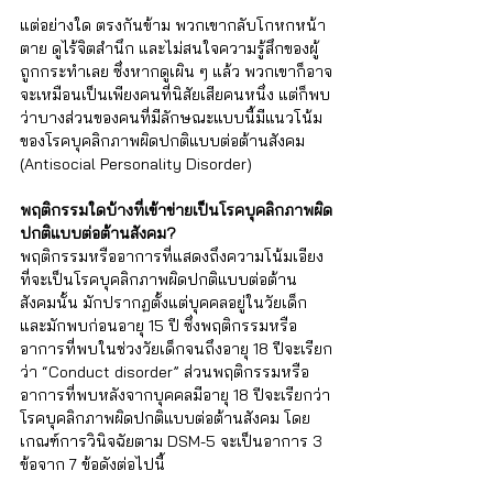
แต่อย่างใด ตรงกันข้าม พวกเขากลับโกหกหน้า
ตาย ดูไร้จิตสำนึก และไม่สนใจความรู้สึกของผู้
ถูกกระทำเลย ซึ่งหากดูเผิน ๆ แล้ว พวกเขาก็อาจ
จะเหมือนเป็นเพียงคนที่นิสัยเสียคนหนึ่ง แต่ก็พบ
ว่าบางส่วนของคนที่มีลักษณะแบบนี้มีแนวโน้ม
ของโรคบุคลิกภาพผิดปกติแบบต่อต้านสังคม 
(Antisocial Personality Disorder) 
พฤติกรรมใดบ้างที่เข้าข่ายเป็นโรคบุคลิกภาพผิด
ปกติแบบต่อต้านสังคม?
พฤติกรรมหรืออาการที่แสดงถึงความโน้มเอียง
ที่จะเป็นโรคบุคลิกภาพผิดปกติแบบต่อต้าน
สังคมนั้น มักปรากฏตั้งแต่บุคคลอยู่ในวัยเด็ก
และมักพบก่อนอายุ 15 ปี ซึ่งพฤติกรรมหรือ
อาการที่พบในช่วงวัยเด็กจนถึงอายุ 18 ปีจะเรียก
ว่า “Conduct disorder” ส่วนพฤติกรรมหรือ
อาการที่พบหลังจากบุคคลมีอายุ 18 ปีจะเรียกว่า
โรคบุคลิกภาพผิดปกติแบบต่อต้านสังคม โดย
เกณฑ์การวินิจฉัยตาม DSM-5 จะเป็นอาการ 3 
ข้อจาก 7 ข้อดังต่อไปนี้