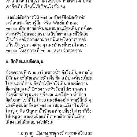
เขาเสีย เขาไม่มีโอกาสได้ปรับความเข้าใจกับพ่อ 
เขาจึงเก็บเรื่องนี้ไว้เตือนใจตัวเอง
 และไม่ต้องการให้ Ember ต้องรู้สึกผิดกับพ่อ
เหมือนเช่นที่เขารู้สึก หรือ  Wade มักมอง 
Ember ด้วยสายตาชื่นชมเสมอ แม้จะเห็นฤทธิ์เดช
ความหัวร้อนของเธอมาแล้วก็ตาม และชี้ให้เธอ
เห็นว่าเธอมีความสามารถพิเศษในการหลอม
แก้วเป็นรูปทรงต่าง ๆ และมักจะชื่นชมไฟของ 
Ember ในสภาวะที่ Ember สงบ ว่าสวยงาม   
6. ฝึกคิดแบบยืดหยุ่น
ด้วยความที่ Wade เป็นชาวน้ำ จึงใจเย็น แถมยัง
มีลักษณะนิสัยเฉพาะตัว คือ ชิล แม้บางทีจะเฉื่อย
ไปหน่อยก็ตาม จึงทำให้เขาใจเย็น และมีความ
ยืดหยุ่นสูง แม้ Ember จะหัวร้อนใส่เขา พูดจา
ด้วยถ้อยคำรุนแรง หรือเฉยเมยใส่เขา ทำร้าย
จิตใจเขา เขาก็ไม่โกรธ และยังคงมีความรู้สึกดี ๆ 
และชื่นชมข้อดีของ Ember เสมอ แม้แต่ในเรื่อง
ใหญ่ ๆ คือ ปัญหาน้ำรั่วจนท่วมเมืองไฟ เขาก็วิ่ง
ใส่ปัญหา และลงมือแก้ปัญหาด้วยวิธีที่แม้จะ
เสี่ยง แต่ได้ผลอย่างไม่ลังเล
	นอกจาก  
Elemental
 จะมีความสดใสและ