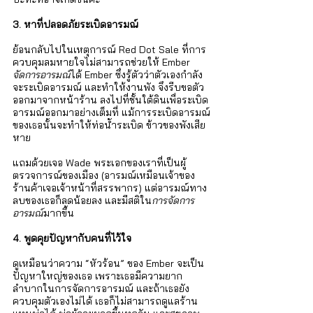
3. หาที่ปลอดภัยระเบิดอารมณ์
ย้อนกลับไปในเหตุการณ์ Red Dot Sale ที่การ
ควบคุมลมหายใจไม่สามารถช่วยให้ Ember 
จัดการอารมณ์
ได้ Ember ซึ่งรู้ตัวว่าตัวเองกำลัง
จะระเบิดอารมณ์ และทำให้งานพัง จึงรีบขอตัว
ออกมาจากหน้าร้าน ลงไปที่ชั้นใต้ดินเพื่อระเบิด
อารมณ์ออกมาอย่างเต็มที่ แม้การระเบิดอารมณ์
ของเธอนั้นจะทำให้ท่อน้ำระเบิด ข้าวของพังเสีย
หาย 
แถมด้วยเจอ Wade พระเอกของเราที่เป็นผู้
ตรวจการณ์ของเมือง (อารมณ์เหมือนเจ้าของ
ร้านค้าเจอเจ้าหน้าที่สรรพากร) แต่อารมณ์ทาง
ลบของเธอก็ลดน้อยลง และมีสติใน
การจัดการ
อารมณ์
มากขึ้น 
4. พูดคุยปัญหากับคนที่ไว้ใจ
ดูเหมือนว่าความ “หัวร้อน” ของ Ember จะเป็น
ปัญหาใหญ่ของเธอ เพราะเธอมีความยาก
ลำบากในการจัดการอารมณ์ และถ้าเธอยัง
ควบคุมตัวเองไม่ได้ เธอก็ไม่สามารถดูแลร้าน