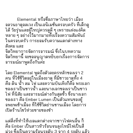
Elemental หรือชื่อภาษาไทยว่า เมือง
อลวนธาตุอลเวง เป็นเอนิเมชั่นครอบครัว ที่เด็กดู
ได้ วัยรุ่นและผู้ใหญ่ควรดูดี ๆ เพราะแฝงแง่คิด
หลาย ๆ อย่างไว้มากมายทั้งเรื่องความสัมพันธ์
ในครอบครัว การยอมรับความแตกต่างทาง
สังคม และ
จิตวิทยาการจัดการอารมณ์ ซึ่งในบทความ
จิตวิทยานี้ จะขออนุญาตหยิบยกเรื่องการจัดการ
อารมณ์มาพูดถึงกันค่ะ
โดย Elemental พูดถึงตัวละครหลักของเรา 2 
คน ที่ใช้ชีวิตอยู่ในเมืองธาตุ ที่มีชาวธาตุทั้ง 4 
คือ ดิน น้ำ ลม ไฟ และความบันเทิงก็คือ พระเอก
ของเราเป็นชาวน้ำ และนางเอกของเราเป็นชาว
ไฟ ที่นิสัย และอารมณ์ต่างกันสุดขั้ว ซึ่งนางเอก
ของเรา คือ Ember Lumen เป็นตัวแทนของผู้
อพยพเข้าเมือง ที่ใช้ชีวิตย่านชานเมือง โดยการ
เปิดร้านโชว์ห่วยขายของชำ 
แต่สิ่งที่ทำให้เธอแตกต่างจากชาวไฟคนอื่น ก็
คือ Ember เป็นสาวหัวร้อนจนลุงไหม้ไฟเป็นสี
ม่วง ซึ่งเป็นความร้อนระดับ 3 จาก 4 ระดับ แล้ว