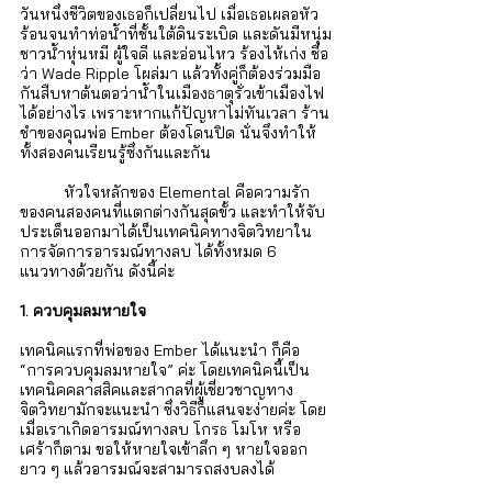
วันหนึ่งชีวิตของเธอก็เปลี่ยนไป เมื่อเธอเผลอหัว
ร้อนจนทำท่อน้ำที่ชั้นใต้ดินระเบิด และดันมีหนุ่ม
ชาวน้ำหุ่นหมี ผู้ใจดี และอ่อนไหว ร้องไห้เก่ง ชื่อ
ว่า Wade Ripple โผล่มา แล้วทั้งคู่ก็ต้องร่วมมือ
กันสืบหาต้นตอว่าน้ำในเมืองธาตุรั่วเข้าเมืองไฟ
ได้อย่างไร เพราะหากแก้ปัญหาไม่ทันเวลา ร้าน
ชำของคุณพ่อ Ember ต้องโดนปิด นั่นจึงทำให้
ทั้งสองคนเรียนรู้ซึ่งกันและกัน 
หัวใจหลักของ Elemental คือความรัก
ของคนสองคนที่แตกต่างกันสุดขั้ว และทำให้จับ
ประเด็นออกมาได้เป็นเทคนิคทางจิตวิทยาใน
การจัดการอารมณ์ทางลบ ได้ทั้งหมด 6 
แนวทางด้วยกัน ดังนี้ค่ะ
1. ควบคุมลมหายใจ
เทคนิคแรกที่พ่อของ Ember ได้แนะนำ ก็คือ 
“การควบคุมลมหายใจ” ค่ะ โดยเทคนิคนี้เป็น
เทคนิคคลาสสิคและสากลที่ผู้เชี่ยวชาญทาง
จิตวิทยามักจะแนะนำ ซึ่งวิธีก็แสนจะง่ายค่ะ โดย
เมื่อเราเกิดอารมณ์ทางลบ โกรธ โมโห หรือ
เศร้าก็ตาม ขอให้หายใจเข้าลึก ๆ หายใจออก
ยาว ๆ แล้วอารมณ์จะสามารถสงบลงได้ 