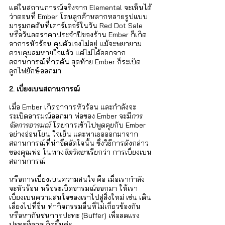
Γ
แต่ในสถานการณ์จริงจาก Elemental จะเห็นได้
ว่าตอนที่ Ember โดนลูกค้าหลากหลายรูปแบบ
มารุมกดดันที่เคาร์เตอร์ในวัน Red Dot Sale 
หรือวันลดราคาประจำปีของร้าน Ember ก็เกิด
อาการหัวร้อน คุมตัวเองไม่อยู่ แม้จะพยายาม
ควบคุมลมหายใจแล้ว แต่ไม่ได้ออกจาก
สถานการณ์ที่กดดัน สุดท้าย Ember ก็ระเบิด
ลูกไฟยักษ์ออกมา   
2. เบี่ยงเบนสถานการณ์
เมื่อ Ember เกิดอาการหัวร้อน และกำลังจะ
ระเบิดอารมณ์ออกมา พ่อของ Ember จะมี
การ
จัดการอารมณ์
 โดยการเข้าไปพูดคุยกับ Ember 
อย่างอ่อนโยน ใจเย็น และพาเธอออกมาจาก
สถานการณ์ที่น่าอึดอัดใจนั้น ซึ่งวิธีการดังกล่าว
ของคุณพ่อ ในทาง
จิตวิทยา
เรียกว่า การเบี่ยงเบน
สถานการณ์ 
หรือการเบี่ยงเบนความสนใจ คือ เมื่อเรากำลัง
จะหัวร้อน หรือระเบิดอารมณ์ออกมา ให้เรา
เบี่ยงเบนความสนใจของเราไปสู่สิ่งใหม่ เช่น เดิน
เลี่ยงไปที่อื่น ทำกิจกรรมอื่นที่ไม่เกี่ยวข้องกัน 
หรือหากันชนการปะทะ (Buffer) เพื่อลดแรง
ปะทะที่อาจเกิดขึ้นค่ะ 