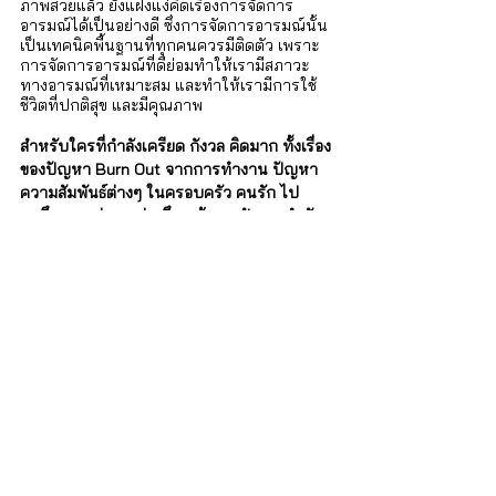
ภาพสวยแล้ว ยังแฝงแง่คิดเรื่องการจัดการ
อารมณ์ได้เป็นอย่างดี ซึ่งการจัดการอารมณ์นั้น
เป็นเทคนิคพื้นฐานที่ทุกคนควรมีติดตัว เพราะ
การจัดการอารมณ์ที่ดีย่อมทำให้เรามีสภาวะ
ทางอารมณ์ที่เหมาะสม และทำให้เรามีการใช้
ชีวิตที่ปกติสุข และมีคุณภาพ 
สำหรับใครที่กำลังเครียด กังวล คิดมาก ทั้งเรื่อง
ของปัญหา Burn Out จากการทำงาน ปัญหา
ความสัมพันธ์ต่างๆ ในครอบครัว คนรัก ไป
จนถึงภาวะต่างๆ เช่น ซึมเศร้า ทุกปํญหาสำคัญ
และเป็นเรื่องใหญ่สำหรับเราเสมอ   
iSTRONG ยินดีให้บริการ ปรึกษาด้านสุขภาพ
จิตโดยผู้เชี่ยวชาญ ทั้งจากจิตแพทย์และนัก
จิตวิทยา ดูรายละเอียดได้ที่นี่