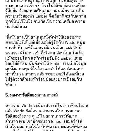
แทนพ่อได้ พ่อผู้อายุมากขึ้นทุกวัน และสุขภาพ
ร่างกายแย่ลงเรื่อย ๆ ก็จะไม่ได้พักผ่อน เธอก็จะ
รู้สึกผิด ด้วยความเป็นลูกสาวคนเดียว และเป็น
ความหวังของพ่อ Ember จึงเลือกที่จะเก็บความ
ทุกข์นั้นไว้ในใจ จนเกิดเป็นความเครียด ความ
กดดันตัวเอง
 ซึ่งนั่นอาจเป็นสาเหตุหนึ่งที่ทำให้เธอ
จัดการ
อารมณ์
ไม่ได้ แต่เมื่อเธอได้รู้จักกับ Wade หนุ่ม
ชาวน้ำที่บางทีก็แสนจะชิลจนเฉื่อย แต่กลับมี
พรสวรรค์ในการเข้าถึงใจคน อ่อนโยน ใจเย็น 
แม้จะอ่อนไหว แต่ก็พร้อมรับฟัง Ember เสมอ
โดยไม่ตัดสิน นั่นจึงทำให้ Ember เริ่มเปิดใจพูด
คุยถึงความทุกข์ในใจ และทำให้เธอผ่อนคลาย
มากขึ้น จนสามารถ
จัดการอารมณ์
ได้โดยที่เธอ
ไม่รู้ตัวว่าตัวเองหัวร้อนน้อยลงมากเมื่ออยู่กับ 
Wade     
5. มองหาข้อดีของสถานการณ์
นอกจาก Wade จะมีพรสวรรค์ในการเชื่อมใจคน
แล้ว Wade ยังมีความสามารถในการมองหา
ข้อดีของสิ่งต่าง ๆ แม้ในสถานการณ์ที่ยาก
ลำบาก เช่น เขามักจะบอก Ember เสมอว่าให้
เปิดใจพูดความในใจกับพ่อ เพราะตอนที่พ่อของ