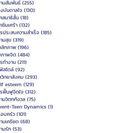
ามสัมพันธ์
(255)
255 posts
งบันดาลใจ
(130)
130 posts
คสมาธิสั้น
(18)
18 posts
คซึมเศร้า
(132)
132 posts
รประสบความสำเร็จ
(185)
185 posts
ามสุข
(319)
319 posts
คลิกภาพ
(196)
196 posts
ขภาพจิต
(484)
484 posts
ารทำงาน
(211)
211 posts
ฟ์สไตล์
(92)
92 posts
ตวิทยาสังคม
(293)
293 posts
lf esteem
(129)
129 posts
รฟื้นฟูจิตใจ
(312)
312 posts
ามวิตกกังวล
(75)
75 posts
arent-Teen Dynamics
(1)
1 post
อบครัว
(101)
101 posts
ามเครียด
(68)
68 posts
ามรัก
(53)
53 posts