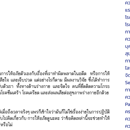
คว
แร
โร
โร
กา
คว
บุ
สุ
ก
ไล
ป็นการให้อภัยตัวเองกับเรื่องที่เราทำผิดพลาดในอดีต หรือการให้
จิ
กเสียใจ และเจ็บปวด แต่อย่างไรก็ตาม มีผลงานวิจัย ซึ่งได้ทำการ
Se
บตัวเรา ทั้งทางด้านร่างกาย และจิตใจ คนที่ยึดติดความโกรธ
กา
็นโรคซึมเศร้า โรคเครียด และส่งผลเสียต่อสุขภาพร่างกายอีกด้วย
คว
P
คร
มื่อถึงเวลาจริงๆ แพรก็เข้าใจว่ามันก็ไม่ใช่เรื่องง่ายในการปฏิบัติ 
คว
ลับไปคิดเกี่ยวกับ การให้อภัยดูนะคะ ว่าข้อคิดเหล่านี้จะช่วยทำให้
หรือไม่
คว