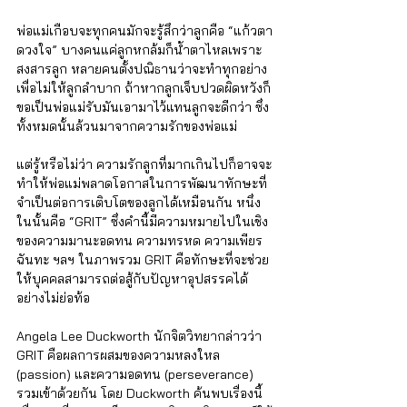
พ่อแม่เกือบจะทุกคนมักจะรู้สึกว่าลูกคือ “แก้วตา
ดวงใจ” บางคนแค่ลูกหกล้มก็น้ำตาไหลเพราะ
สงสารลูก หลายคนตั้งปณิธานว่าจะทำทุกอย่าง
เพื่อไม่ให้ลูกลำบาก ถ้าหากลูกเจ็บปวดผิดหวังก็
ขอเป็นพ่อแม่รับมันเอามาไว้แทนลูกจะดีกว่า ซึ่ง
ทั้งหมดนั้นล้วนมาจากความรักของพ่อแม่ 
แต่รู้หรือไม่ว่า ความรักลูกที่มากเกินไปก็อาจจะ
ทำให้พ่อแม่พลาดโอกาสในการพัฒนาทักษะที่
จำเป็นต่อการเติบโตของลูกได้เหมือนกัน หนึ่ง
ในนั้นคือ “GRIT” ซึ่งคำนี้มีความหมายไปในเชิง
ของความมานะอดทน ความทรหด ความเพียร 
ฉันทะ ฯลฯ ในภาพรวม GRIT คือทักษะที่จะช่วย
ให้บุคคลสามารถต่อสู้กับปัญหาอุปสรรคได้
อย่างไม่ย่อท้อ 
Angela Lee Duckworth นักจิตวิทยากล่าวว่า 
GRIT คือผลการผสมของความหลงใหล 
(passion) และความอดทน (perseverance) 
รวมเข้าด้วยกัน โดย Duckworth ค้นพบเรื่องนี้