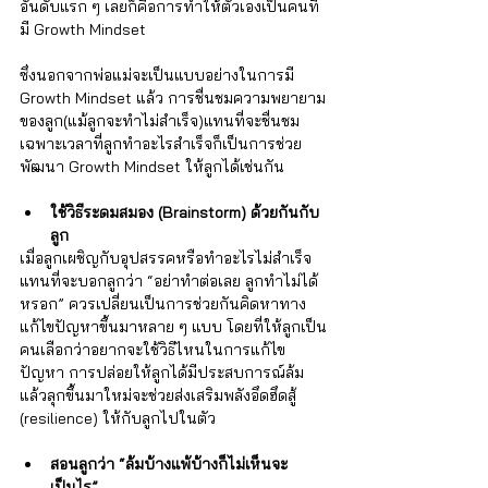
อันดับแรก ๆ เลยก็คือการทำให้ตัวเองเป็นคนที่
มี Growth Mindset 
ซึ่งนอกจากพ่อแม่จะเป็นแบบอย่างในการมี 
Growth Mindset แล้ว การชื่นชมความพยายาม
ของลูก(แม้ลูกจะทำไม่สำเร็จ)แทนที่จะชื่นชม
เฉพาะเวลาที่ลูกทำอะไรสำเร็จก็เป็นการช่วย
พัฒนา Growth Mindset ให้ลูกได้เช่นกัน
ใช้วิธีระดมสมอง (Brainstorm) ด้วยกันกับ
ลูก
เมื่อลูกเผชิญกับอุปสรรคหรือทำอะไรไม่สำเร็จ 
แทนที่จะบอกลูกว่า “อย่าทำต่อเลย ลูกทำไม่ได้
หรอก” ควรเปลี่ยนเป็นการช่วยกันคิดหาทาง
แก้ไขปัญหาขึ้นมาหลาย ๆ แบบ โดยที่ให้ลูกเป็น
คนเลือกว่าอยากจะใช้วิธีไหนในการแก้ไข
ปัญหา การปล่อยให้ลูกได้มีประสบการณ์ล้ม
แล้วลุกขึ้นมาใหม่จะช่วยส่งเสริมพลังอึดฮึดสู้ 
(resilience) ให้กับลูกไปในตัว
สอนลูกว่า “ล้มบ้างแพ้บ้างก็ไม่เห็นจะ
เป็นไร” 