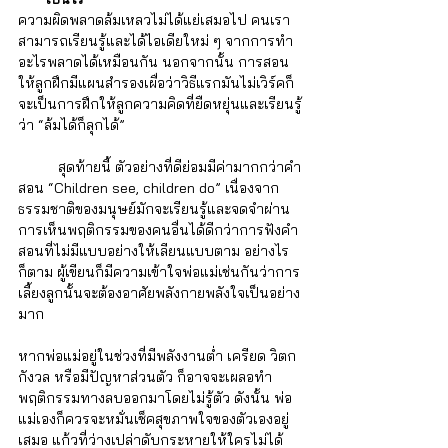
ความผิดพลาดล้มเหลวไม่ได้แย่เสมอไป คนเรา
สามารถเรียนรู้และได้ไอเดียใหม่ ๆ จากการทำ
อะไรพลาดได้เหมือนกัน นอกจากนั้น การสอน
ให้ลูกฝึกมีแผนสำรองเผื่อว่าวิธีแรกมันไม่เวิร์คก็
จะเป็นการฝึกให้ลูกความคิดที่ยืดหยุ่นและเรียนรู้
ว่า “ล้มได้ก็ลุกได้”
	สุดท้ายนี้ ตัวอย่างที่ดีย่อมมีค่ามากกว่าคำ
สอน “Children see, children do” เนื่องจาก
ธรรมชาติของมนุษย์มักจะเรียนรู้และจดจำผ่าน
การเห็นพฤติกรรมของคนอื่นได้ดีกว่าการฟังคำ
สอนที่ไม่มีแบบอย่างให้เลียนแบบตาม อย่างไร
ก็ตาม ผู้เขียนก็มีความเข้าใจพ่อแม่เช่นกันว่าการ
เลี้ยงลูกนั้นจะต้องอาศัยพลังกายพลังใจเป็นอย่าง
มาก 
หากพ่อแม่อยู่ในช่วงที่มีพลังงานต่ำ เครียด วิตก
กังวล หรือมีปัญหาส่วนตัว ก็อาจจะเผลอทำ
พฤติกรรมทางลบออกมาโดยไม่รู้ตัว ดังนั้น พ่อ
แม่เองก็ควรจะหมั่นเช็คสุขภาพใจของตัวเองอยู่
เสมอ แก้วที่ว่างเปล่าดับกระหายให้ใครไม่ได้