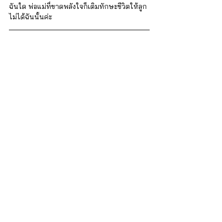
ฉันใด พ่อแม่ที่ขาดพลังใจก็เติมทักษะชีวิตให้ลูก
ไม่ได้ฉันนั้นค่ะ  
iSTRONG Mental Health
ผู้ดูแลสุขภาพใจให้กับบุคคล ครอบครัว และ
องค์กร
บริการของเรา
สำหรับบุคคลทั่วไป
บริการปรึกษา จิตแพทย์และนักจิตวิทยา : 
http://bit.ly/3lmThUa 
คอร์สฝึกอบรมทักษะด้านจิตวิทยา
 : 
http://bit.ly/3RQfQwS
สำหรับองค์กร
EAP โปรแกรมสำหรับองค์กร : 
http://bit.ly/3RLI8Z8
โทร. 02-0268949 หรือ Line : 
@istrong
อ้างอิง:
[1] Grit: The power of passion and 