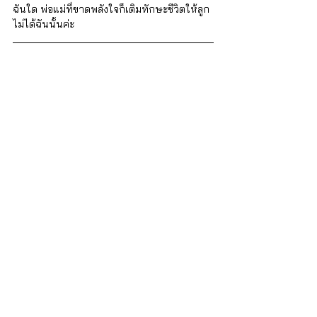
ฉันใด พ่อแม่ที่ขาดพลังใจก็เติมทักษะชีวิตให้ลูก
ไม่ได้ฉันนั้นค่ะ  
iSTRONG Mental Health
ผู้ดูแลสุขภาพใจให้กับบุคคล ครอบครัว และ
องค์กร
บริการของเรา
สำหรับบุคคลทั่วไป
บริการปรึกษา จิตแพทย์และนักจิตวิทยา : 
http://bit.ly/3lmThUa 
คอร์สฝึกอบรมทักษะด้านจิตวิทยา
 : 
http://bit.ly/3RQfQwS
สำหรับองค์กร
EAP โปรแกรมสำหรับองค์กร : 
http://bit.ly/3RLI8Z8
โทร. 02-0268949 หรือ Line : 
@istrong
อ้างอิง:
[1] Grit: The power of passion and 