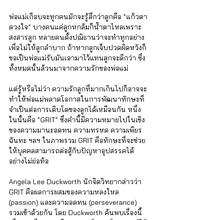
พ่อแม่เกือบจะทุกคนมักจะรู้สึกว่าลูกคือ “แก้วตา
ดวงใจ” บางคนแค่ลูกหกล้มก็น้ำตาไหลเพราะ
สงสารลูก หลายคนตั้งปณิธานว่าจะทำทุกอย่าง
เพื่อไม่ให้ลูกลำบาก ถ้าหากลูกเจ็บปวดผิดหวังก็
ขอเป็นพ่อแม่รับมันเอามาไว้แทนลูกจะดีกว่า ซึ่ง
ทั้งหมดนั้นล้วนมาจากความรักของพ่อแม่ 
แต่รู้หรือไม่ว่า ความรักลูกที่มากเกินไปก็อาจจะ
ทำให้พ่อแม่พลาดโอกาสในการพัฒนาทักษะที่
จำเป็นต่อการเติบโตของลูกได้เหมือนกัน หนึ่ง
ในนั้นคือ “GRIT” ซึ่งคำนี้มีความหมายไปในเชิง
ของความมานะอดทน ความทรหด ความเพียร 
ฉันทะ ฯลฯ ในภาพรวม GRIT คือทักษะที่จะช่วย
ให้บุคคลสามารถต่อสู้กับปัญหาอุปสรรคได้
อย่างไม่ย่อท้อ 
Angela Lee Duckworth นักจิตวิทยากล่าวว่า 
GRIT คือผลการผสมของความหลงใหล 
(passion) และความอดทน (perseverance) 
รวมเข้าด้วยกัน โดย Duckworth ค้นพบเรื่องนี้