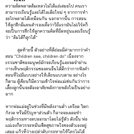
ความผิดพลาดล้มเหลวไม่ได้แย่เสมอไป คนเรา
สามารถเรียนรู้และได้ไอเดียใหม่ ๆ จากการทำ
อะไรพลาดได้เหมือนกัน นอกจากนั้น การสอน
ให้ลูกฝึกมีแผนสำรองเผื่อว่าวิธีแรกมันไม่เวิร์คก็
จะเป็นการฝึกให้ลูกความคิดที่ยืดหยุ่นและเรียนรู้
ว่า “ล้มได้ก็ลุกได้”
	สุดท้ายนี้ ตัวอย่างที่ดีย่อมมีค่ามากกว่าคำ
สอน “Children see, children do” เนื่องจาก
ธรรมชาติของมนุษย์มักจะเรียนรู้และจดจำผ่าน
การเห็นพฤติกรรมของคนอื่นได้ดีกว่าการฟังคำ
สอนที่ไม่มีแบบอย่างให้เลียนแบบตาม อย่างไร
ก็ตาม ผู้เขียนก็มีความเข้าใจพ่อแม่เช่นกันว่าการ
เลี้ยงลูกนั้นจะต้องอาศัยพลังกายพลังใจเป็นอย่าง
มาก 
หากพ่อแม่อยู่ในช่วงที่มีพลังงานต่ำ เครียด วิตก
กังวล หรือมีปัญหาส่วนตัว ก็อาจจะเผลอทำ
พฤติกรรมทางลบออกมาโดยไม่รู้ตัว ดังนั้น พ่อ
แม่เองก็ควรจะหมั่นเช็คสุขภาพใจของตัวเองอยู่
เสมอ แก้วที่ว่างเปล่าดับกระหายให้ใครไม่ได้