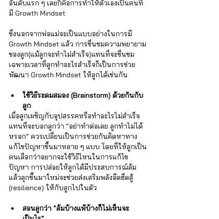
อันดับแรก ๆ เลยก็คือการทำให้ตัวเองเป็นคนที่
มี Growth Mindset 
ซึ่งนอกจากพ่อแม่จะเป็นแบบอย่างในการมี 
Growth Mindset แล้ว การชื่นชมความพยายาม
ของลูก(แม้ลูกจะทำไม่สำเร็จ)แทนที่จะชื่นชม
เฉพาะเวลาที่ลูกทำอะไรสำเร็จก็เป็นการช่วย
พัฒนา Growth Mindset ให้ลูกได้เช่นกัน
ใช้วิธีระดมสมอง (Brainstorm) ด้วยกันกับ
ลูก
เมื่อลูกเผชิญกับอุปสรรคหรือทำอะไรไม่สำเร็จ 
แทนที่จะบอกลูกว่า “อย่าทำต่อเลย ลูกทำไม่ได้
หรอก” ควรเปลี่ยนเป็นการช่วยกันคิดหาทาง
แก้ไขปัญหาขึ้นมาหลาย ๆ แบบ โดยที่ให้ลูกเป็น
คนเลือกว่าอยากจะใช้วิธีไหนในการแก้ไข
ปัญหา การปล่อยให้ลูกได้มีประสบการณ์ล้ม
แล้วลุกขึ้นมาใหม่จะช่วยส่งเสริมพลังอึดฮึดสู้ 
(resilience) ให้กับลูกไปในตัว
สอนลูกว่า “ล้มบ้างแพ้บ้างก็ไม่เห็นจะ
เป็นไร” 