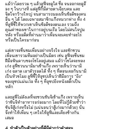
แม้ว่าโดยรวม ๆ แล้วลูฟี่จะดูใส ซื่อ จนออกจะดูอ๊
อง ๆ ในบางที แต่ลูฟี่ก็มีสายตาเฉียบคม และ
จิตใจกว้างใหญ่ จนสามารถมองเห็นข้อดีของคน
อื่น ๆ ได้ โดยเฉพาะสมาชิกแก๊งหมวกฟาง ทั้ง 4 
ที่ลูฟี่ชี้ให้พวกเขาเห็นข้อดีของตนเอง รวมถึง
คุณค่าของเขาในการอยู่บนเรือ โดยไม่สนใจปูม
หลัง หรืออดีตที่ผ่านมาว่าเพื่อนจะเคยทำอะไร 
หรือเป็นใครมาก่อน 
แต่เขาจะชื่นชมเพื่อนอย่างจริงใจ และชักชวน
เพื่อนเขารวมทีมอย่างเป็นมิตร เช่น ลูฟี่จะชื่นชม
ฝีมือฟันดาบของโซโลอยู่เสมอ แม้ว่าโซโลจะหลง
เก่ง ลูฟี่ชวนนามิมาเข้าแก๊ง เพราะเห็นว่านามิ
เก่ง ฉลาด เอาตัวรอดได้ ทั้ง ๆ ที่ตอนเจอกันนามิ
เป็นหัวขโมย ลูฟี่ชี้ให้อุซปเห็นว่าฝีมือการ “ยิง” 
ของอุซปแม่นเว่อ ทั้ง ๆ ที่อุซปยิงหนังสติ๊กเป็น
หลัก 
และลูฟี่ไม่ลังเลที่จะชวนซันจิเข้าแก๊ง เพราะเห็น
ว่าซันจิทำอาหารอร่อยมาก โดยที่ไม่รู้ด้วยซ้ำว่า
ซันจิสู้เก่งหรือไม่ (แน่นอนว่าสู้เก่งมากด้วย) นั่น
จึงทำให้เพื่อน ๆ เทใจให้ลูฟี่และเคียงข้างกัน
เสมอ  
4. ทำตัวเป็นตัวอย่างที่ดีมีค่ากว่าคำสอน