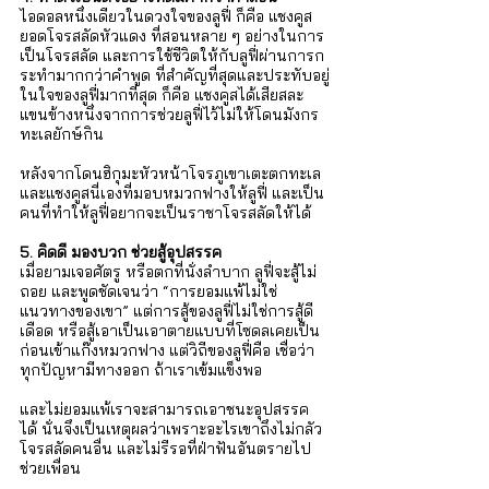
ไอดอลหนึ่งเดียวในดวงใจของลูฟี่ ก็คือ แชงคูส 
ยอดโจรสลัดหัวแดง ที่สอนหลาย ๆ อย่างในการ
เป็นโจรสลัด และการใช้ชีวิตให้กับลูฟี่ผ่านการก
ระทำมากกว่าคำพูด ที่สำคัญที่สุดและประทับอยู่
ในใจของลูฟี่มากที่สุด ก็คือ แชงคูสได้เสียสละ
แขนข้างหนึ่งจากการช่วยลูฟี่ไว้ไม่ให้โดนมังกร
ทะเลยักษ์กิน 
หลังจากโดนฮิกุมะหัวหน้าโจรภูเขาเตะตกทะเล 
และแชงคูสนี่เองที่มอบหมวกฟางให้ลูฟี่ และเป็น
คนที่ทำให้ลูฟี่อยากจะเป็นราชาโจรสลัดให้ได้ 
5. คิดดี มองบวก ช่วยสู้อุปสรรค
เมื่อยามเจอศัตรู หรือตกที่นั่งลำบาก ลูฟี่จะสู้ไม่
ถอย และพูดชัดเจนว่า “การยอมแพ้ไม่ใช่
แนวทางของเขา” แต่การสู้ของลูฟี่ไม่ใช่การสู้ดี
เดือด หรือสู้เอาเป็นเอาตายแบบที่โซดลเคยเป็น
ก่อนเข้าแก๊งหมวกฟาง แต่วิถีของลูฟี่คือ เชื่อว่า
ทุกปัญหามีทางออก ถ้าเราเข้มแข็งพอ 
และไม่ยอมแพ้เราจะสามารถเอาชนะอุปสรรค
ได้ นั่นจึงเป็นเหตุผลว่าเพราะอะไรเขาถึงไม่กลัว
โจรสลัดคนอื่น และไม่รีรอที่ฝ่าฟันอันตรายไป
ช่วยเพื่อน