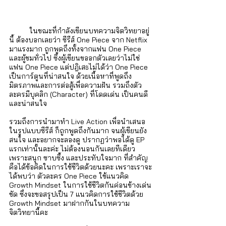
	ในขณะที่กำลังเขียนบทความจิตวิทยาอยู่
นี้ ต้องบอกเลยว่า ซีรีส์ One Piece จาก Netflix 
มาแรงมาก ถูกพูดถึงทั้งจากแฟน One Piece 
และผู้ชมทั่วไป ซึ่งผู้เขียนขออกตัวเลยว่าไม่ใช่
แฟน One Piece แต่ปฎิเสธไม่ได้ว่า One Piece 
เป็นการ์ตูนที่น่าสนใจ ด้วยเนื้อหาที่พูดถึง
มิตรภาพและการต่อสู้เพื่อความฝัน รวมถึงตัว
ละครมีบุคลิก (Character) ที่โดดเด่น เป็นคนดี 
และน่าสนใจ 
รวมถึงการนำมาทำ Live Action เพื่อนำเสนอ
ในรูปแบบซีรีส์ ก็ถูกพูดถึงกันมาก จนผู้เขียนยัง
สนใจ และอยากจะลองดู ปรากฏว่าพอได้ดู EP 
แรกเท่านั้นละค่ะ ไม่ต้องนอนกันเลยทีเดียว 
เพราะสนุก ซาบซึ้ง และประทับใจมาก ที่สำคัญ
คือได้ข้อคิดในการใช้ชีวิตด้วยนะคะ เพราะเราจะ
ได้พบว่า ตัวละคร One Piece ใช้แนวคิด 
Growth Mindset ในการใช้ชีวิตกันค่อนข้างเด่น
ชัด ซึ่งจะขอสรุปเป็น 7 แนวคิดการใช้ชีวิตด้วย 
Growth Mindset มาฝากกันในบทความ
จิตวิทยานี้คะ