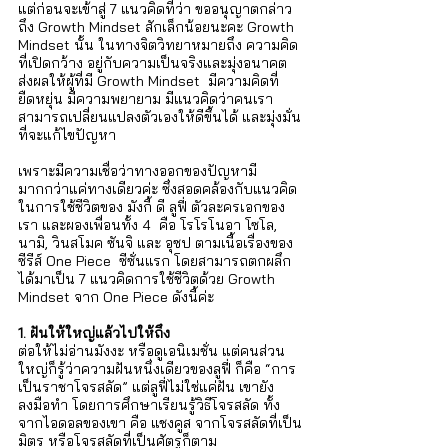
แต่ก่อนจะเข้าสู่ 7 แนวคิดที่ว่า ขออนุญาตกล่าว
ถึง Growth Mindset สักเล็กน้อยนะคะ Growth 
Mindset นั้น ในทางจิตวิทยาหมายถึง ความคิด
ที่เปิดกว้าง อยู่กับความเป็นจริงและมุ่งอนาคต 
ส่งผลให้ผู้ที่มี Growth Mindset  มีความคิดที่
ยืดหยุ่น มีความพยายาม มีแนวคิดว่าคนเรา
สามารถเปลี่ยนแปลงตัวเองให้ดีขึ้นได้ และมุ่งมั่น
ที่จะแก้ไขปัญหา 
เพราะมีความเชื่อว่าทางออกของปัญหามี
มากกว่าแค่ทางเดียวค่ะ ซึ่งสอดคล้องกับแนวคิด
ในการใช้ชีวิตของ มังกี้ ดี ลูฟี่ ตัวละครเอกของ
เรา และผองเพื่อนทั้ง 4  คือ โรโรโนอา โซโล, 
นามิ, วินสโมค ซันจิ และ อุซป ตามเนื้อเรื่องของ 
ซีรีส์ One Piece  ซีซั่นแรก โดยสามารถตกผลึก
ได้มาเป็น 7 แนวคิดการใช้ชีวิตด้วย Growth 
Mindset จาก One Piece ดังนี้ค่ะ
1. ฝันให้ใหญ่แล้วไปให้ถึง
ต่อให้ไม่อ่านมังงะ หรือดูเอนิเมชั่น แต่คนส่วน
ใหญ่ก็รู้ว่าความฝันหนึ่งเดียวของลูฟี่ ก็คือ “การ
เป็นราชาโจรสลัด” แต่ลูฟี่ไม่ใช่แค่ฝัน เขายัง
ลงมือทำ โดยการศึกษาเรียนรู้วิธีโจรสลัด ทั้ง
จากไอดอลของเขา คือ แชงคูส จากโจรสลัดที่เป็น
มิตร หรือโจรสลัดที่เป็นศัตรูก็ตาม 