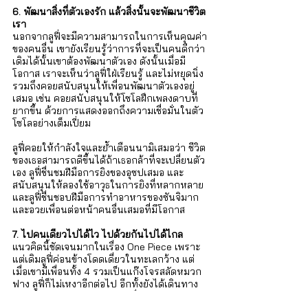
6. พัฒนาสิ่งที่ตัวเองรัก แล้วสิ่งนั้นจะพัฒนาชีวิต
เรา
นอกจากลูฟี่จะมีความสามารถในการเห็นคุณค่า
ของคนอื่น เขายังเรียนรู้ว่าการที่จะเป็นคนดีกว่า
เดิมได้นั้นเขาต้องพัฒนาตัวเอง ดังนั้นเมื่อมี
โอกาส เราจะเห็นว่าลูฟี่ใฝ่เรียนรู้ และไม่หยุดนิ่ง 
รวมถึงคอยสนับสนุนให้เพื่อนพัฒนาตัวเองอยู่
เสมอ เช่น คอยสนับสนุนให้โซโลฝึกเพลงดาบที่
ยากขึ้น ด้วยการแสดงออกถึงความเชื่อมั่นในตัว
โซโลอย่างเต็มเปี่ยม 
ลูฟี่คอยให้กำลังใจและย้ำเตือนนามิเสมอว่า ชีวิต
ของเธอสามารถดีขึ้นได้ถ้าเธอกล้าที่จะเปลี่ยนตัว
เอง ลูฟี่ชื่นชมฝีมือการยิงของอุซปเสมอ และ
สนับสนุนให้ลองใช้อาวุธในการยิงที่หลากหลาย 
และลูฟี่ชื่นชอบฝีมือการทำอาหารของซันจิมาก 
และอวยเพื่อนต่อหน้าคนอื่นเสมอที่มีโอกาส
7. ไปคนเดียวไปได้ไว ไปด้วยกันไปได้ไกล
แนวคิดนี้ชัดเจนมากในเรื่อง One Piece เพราะ
แต่เดิมลูฟี่ค่อนข้างโดดเดี่ยวในทะเลกว้าง แต่
เมื่อเขามีเพื่อนทั้ง 4 รวมเป็นแก๊งโจรสลัดหมวก
ฟาง ลูฟี่ก็ไม่เหงาอีกต่อไป อีกทั้งยังได้เดินทาง
ไกล ออกไปผจญภัยในทะเล เพื่อไล่ล่าความฝัน