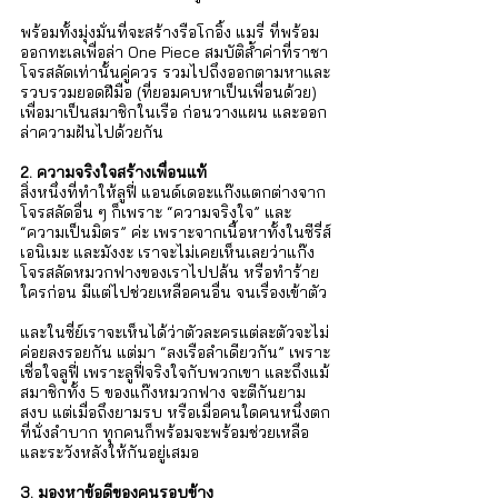
พร้อมทั้งมุ่งมั่นที่จะสร้างรือโกอิ้ง แมรี่ ที่พร้อม
ออกทะเลเพื่อล่า One Piece สมบัติล้ำค่าที่ราชา
โจรสลัดเท่านั้นคู่ควร รวมไปถึงออกตามหาและ
รวบรวมยอดฝีมือ (ที่ยอมคบหาเป็นเพื่อนด้วย) 
เพื่อมาเป็นสมาชิกในเรือ ก่อนวางแผน และออก
ล่าความฝันไปด้วยกัน 
2. ความจริงใจสร้างเพื่อนแท้
สิ่งหนึ่งที่ทำให้ลูฟี่ แอนด์เดอะแก๊งแตกต่างจาก
โจรสลัดอื่น ๆ ก็เพราะ “ความจริงใจ” และ 
“ความเป็นมิตร” ค่ะ เพราะจากเนื้อหาทั้งในซีรี่ส์ 
เอนิเมะ และมังงะ เราจะไม่เคยเห็นเลยว่าแก๊ง
โจรสลัดหมวกฟางของเราไปปล้น หรือทำร้าย
ใครก่อน มีแต่ไปช่วยเหลือคนอื่น จนเรื่องเข้าตัว 
และในซี่ย์เราจะเห็นได้ว่าตัวละครแต่ละตัวจะไม่
ค่อยลงรอยกัน แต่มา “ลงเรือลำเดียวกัน” เพราะ
เชื่อใจลูฟี่ เพราะลูฟี่จริงใจกับพวกเขา และถึงแม้
สมาชิกทั้ง 5 ของแก๊งหมวกฟาง จะตีกันยาม
สงบ แต่เมื่อถึงยามรบ หรือเมื่อคนใดคนหนึ่งตก
ที่นั่งลำบาก ทุกคนก็พร้อมจะพร้อมช่วยเหลือ 
และระวังหลังให้กันอยู่เสมอ  
3. มองหาข้อดีของคนรอบข้าง