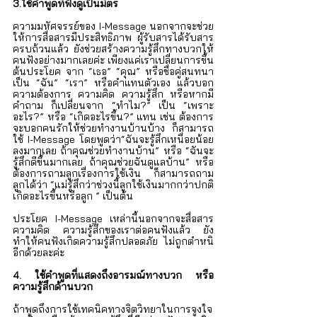
3.ใช้คำพูดที่ฟังดูเป็นมิตร
ความมหัศจรรย์ของ I-Message นอกจากจะช่วย
ให้การสื่อสารมีประสิทธิภาพ ผู้รับสารได้รับสาร
ครบถ้วนแล้ว ยังช่วยสร้างความรู้สึกทางบวกให้
คนฟังอย่างมากเลยค่ะ เพียงแค่เราเปลี่ยนการขึ้น
ต้นประโยค จาก “เธอ” “คุณ” หรือชื่อคู่สนทนา 
เป็น “ฉัน” “เรา” หรือคำแทนตัวเอง แล้วบอก
ความต้องการ ความคิด ความรู้สึก หรือหากมี
คำถาม ก็เปลี่ยนจาก “ทำไม?” เป็น “เพราะ
อะไร?” หรือ “เกิดอะไรขึ้น?” แทน เช่น ต้องการ
จะบอกคนรักให้ช่วยทำงานบ้านบ้าง ก็สามารถ
ใช้ I-Message โดยพูดว่า“ฉันจะรู้สึกเหนื่อยน้อย
ลงมากเลย ถ้าคุณช่วยทำงานบ้าน” หรือ “ฉันจะ
รู้สึกดีขึ้นมากเลย ถ้าคุณช่วยฉันดูแลบ้าน” หรือ 
ต้องการถามลูกเรื่องการใช้เงิน ก็สามารถถาม
ลูกได้ว่า “แม่รู้สึกว่าช่วงนี้ลูกใช้เงินมากกว่าปกติ 
เกิดอะไรขึ้นหรือลูก ” เป็นต้น
ประโยค I-Message เหล่านี้นอกจากจะสื่อสาร
ความคิด ความรู้สึกของเราต่อคนฟังแล้ว ยัง
ทำให้คนฟังเกิดความรู้สึกปลอดภัย ไม่ถูกตำหนิ
อีกด้วยละค่ะ
4. ใช้คำพูดที่แสดงถึงอารมณ์ทางบวก หรือ
ความรู้สึกด้านบวก
ถ้าพูดถึงการใช้เทคนิคทางจิตวิทยาในการจูงใจ