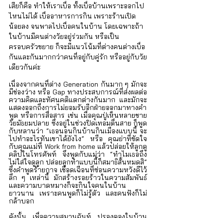
เสียก็คือ ทำให้เราเบื่อ ทั้งเบื่อบ้านเพราะออกไป
ไหนไม่ได้ เบื่ออาหารการกิน เพราะร้านเปิด
น้อยลง จนพาลไปเบื่อคนในบ้าน โดยเฉพาะถ้า
ในบ้านมีคนต่างวัยอยู่ร่วมกัน หรือเป็น
ครอบครัวขยาย ก็จะมีแนวโน้มที่ต่างคนต่างเบื่อ
กันและกันมากกว่าคนที่อยู่กับคู่รัก หรืออยู่กับวัย
เดียวกันค่ะ 
เนื่องจากคนที่ต่าง Generation กันมาก ๆ มักจะ
มีช่องว่าง หรือ Gap ทางประสบการณ์ที่ส่งผลต่อ
ความคิดและทัศนคติแตกต่างกันมาก และมักจะ
แสดงออกถึงการไม่ยอมรับอีกฝ่ายออกมาทางคำ
พูด หรือการสื่อสาร เช่น เมื่อคุณปู่เห็นหลายชาย
วัยมัธยมปลาย ซึ่งอยู่ในช่วงปิดเทอมตื่นสาย ก็พูด
กับหลานว่า “เธอนอนกินบ้านกินเมืองแบบนี้ จะ
ไปทำอะไรทันเขาได้ยังไง” หรือ คุณย่าที่ขัดใจ
กับคุณแม่ที่ Work from home แล้วปล่อยให้ลูกดู
คลิปในโทรศัพท์ จึงพูดกับแม่ว่า “ทำไมเธอถึง
ไม่ใส่ใจดูลูก ปล่อยลูกทำแบบนี้ก็สมาธิสั้นหมดสิ” 
ซึ่งคำพูดร้ายกาจ เชือดเฉือนที่ซ่อนความหวังดีไว้
ลึก ๆ เหล่านี้ มักสร้างรอยร้าวในความสัมพันธ์ 
และความบาดหมางก็จะกินใจคนในบ้าน
ยาวนาน เพราะคนพูดก็ไม่รู้ตัว และคนฟังก็ไม่
กล้าบอก 
ดังนั้น เพื่อความสมานฉันท์ ปรองดองในบ้าน 