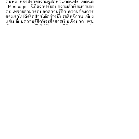
คนฟัง หรือสร้างความรู้สึกที่ดีแก่คนฟัง เทคนิค 
I-Message นี่ถือว่าประสบความสำเร็จมากเลย
ค่ะ เพราะสามารถบอกความรู้สึก ความต้องการ
ของเราไปถึงอีกฝ่ายได้อย่างมีประสิทธิภาพ เพียง
แค่เปลี่ยนความรู้สึกที่จะสื่อสารเป็นเชิงบวก เช่น 
ต้องการบอกคนรักให้ฟังเราพูดให้จบก่อน อย่า
เพิ่งพูดแทรก ก็สามารถบอกได้ว่า “ฉันรู้สึกดี
มากเลยเวลาที่คุณรับฟังฉันอย่างตั้งใจ” หรือ 
“ฉันชอบเวลาที่คุณปล่อยให้ฉันพูดทุกอย่างให้
หมดก่อนโดยไม่แทรก” เป็นต้นค่ะ เราก็สามารถ
บอกความต้องการของเรา ไปพร้อม ๆ กับรักษา
ความรู้สึก หรือสร้างความรู้สึกทางบวกให้คู่
สนทนาไปพร้อม ๆ กันได้เลย
บทความแนะนำ “
สื่อสารกับคนรักอย่างไรไม่
ชวนทะเลาะ
”
การใช้เทคนิคจิตวิทยาในการสื่อสาร ที่เรียกว่า 
I-Message นั้น นอกจากเราจะสามารถนำมาใช้
กับคนในบ้านในช่วง Work from home ยัง
สามารถนำไปใช้สื่อสารกับเพื่อนร่วมงาน หรือ
เจ้านาย ผู้ใต้บังคับบัญชาที่ทำงานได้ด้วยนะคะ
iSTRONG ศูนย์ให้คำปรึกษาด้านสุขภาพจิตและ
ครอบครัว