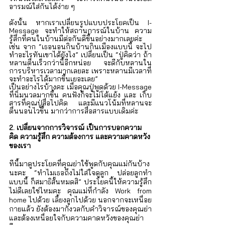
Γ
อารมณ์ใส่กันได้ง่าย ๆ 
ดังนั้น หากเราเปลี่ยนรูปแบบประโยคเป็น I-
Message จะทำให้สถานการณ์ในบ้าน ความ
รู้สึกที่คนในบ้านมีต่อกันดีขึ้นอย่างมากเลยค่ะ 
เช่น จาก “เธอนอนกินบ้านกินเมืองแบบนี้ จะไป
ทำอะไรทันเขาได้ยังไง” เปลี่ยนเป็น “ปู่คิดว่า ถ้า
หลานตื่นเร็วกว่านี้อีกหน่อย จะดีกับหลานใน
การบริหารเวลามากเลยละ เพราะหลานมีเวลาที่
จะทำอะไรได้มากขึ้นเยอะเลย” 
เป็นอย่างไรบ้างคะ เมื่อคุณปู่พูดด้วย I-Message 
ที่นิ่มนวลมากขึ้น คนฟังก็จะไม่โต้แย้ง และ เก็บ
สารที่คุณปู่สื่อไปคิด และมีแนวโน้มที่หลานจะ
ตื่นนอนไวขึ้น มากว่าการสื่อสารแบบเดิมค่ะ
2. เปลี่ยนจากการวิจารณ์ เป็นการบอกความ
คิด ความรู้สึก ความต้องการ และความคาดหวัง
ของเรา
ทีนี้มาดูประโยคที่คุณย่าใช้พูดกับคุณแม่กันบ้าง
นะคะ “ทำไมเธอถึงไม่ใส่ใจดูลูก ปล่อยลูกทำ
แบบนี้ ก็สมาธิสั้นหมดสิ” ประโยคนี้ให้ความรู้สึก
ไม่ดีเลยใช่ไหมคะ คุณแม่ที่กำลัง Work from 
home ไปด้วย เลี้ยงลูกไปด้วย นอกจากจะเหนื่อย
กายแล้ว ยังต้องมากังวลกับคำวิจารณ์ของคุณย่า 
และต้องเหนื่อยใจกับความคาดหวังของคุณย่า