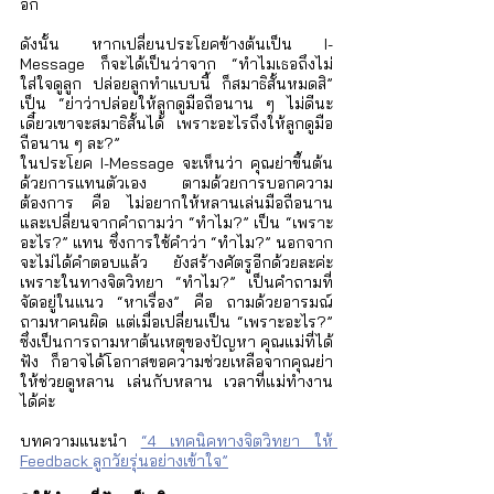
อีก 
ดังนั้น หากเปลี่ยนประโยคข้างต้นเป็น I-
Message ก็จะได้เป็นว่าจาก “ทำไมเธอถึงไม่
ใส่ใจดูลูก ปล่อยลูกทำแบบนี้ ก็สมาธิสั้นหมดสิ” 
เป็น “ย่าว่าปล่อยให้ลูกดูมือถือนาน ๆ ไม่ดีนะ 
เดี๋ยวเขาจะสมาธิสั้นได้ เพราะอะไรถึงให้ลูกดูมือ
ถือนาน ๆ ละ?” 
ในประโยค I-Message จะเห็นว่า คุณย่าขึ้นต้น
ด้วยการแทนตัวเอง ตามด้วยการบอกความ
ต้องการ คือ ไม่อยากให้หลานเล่นมือถือนาน 
และเปลี่ยนจากคำถามว่า “ทำไม?” เป็น “เพราะ
อะไร?” แทน ซึ่งการใช้คำว่า “ทำไม?” นอกจาก
จะไม่ได้คำตอบแล้ว ยังสร้างศัตรูอีกด้วยละค่ะ 
เพราะในทางจิตวิทยา “ทำไม?” เป็นคำถามที่
จัดอยู่ในแนว “หาเรื่อง” คือ ถามด้วยอารมณ์ 
ถามหาคนผิด แต่เมื่อเปลี่ยนเป็น “เพราะอะไร?” 
ซึ่งเป็นการถามหาต้นเหตุของปัญหา คุณแม่ที่ได้
ฟัง ก็อาจได้โอกาสขอความช่วยเหลือจากคุณย่า
ให้ช่วยดูหลาน เล่นกับหลาน เวลาที่แม่ทำงาน
ได้ค่ะ  
บทความแนะนำ 
“4 เทคนิคทางจิตวิทยา ให้ 
Feedback ลูกวัยรุ่นอย่างเข้าใจ”