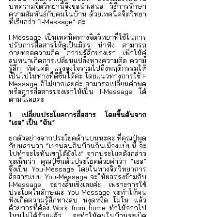
บทความจิตวิทยานี้จึงขอนำเสนอ วิธีการรักษา
ความสัมพันธ์กับคนในบ้าน ด้วยเทคนิคจิตวิทยา 
ที่เรียกว่า “I-Message” ค่ะ
I-Message เป็นเทคนิคทางจิตวิทยาที่ใช้ในการ
ปรับการสื่อสารให้ดูเป็นมิตร น่าฟัง สามารถ
ถ่ายทอดความคิด ความรู้สึกของเรา เพื่อให้คู่
สนทนาเกิดการเปลี่ยนแปลงทางความคิด ความ
รู้สึก ทัศนคติ แรงจูงใจรวมไปถึงพฤติกรรมให้
เป็นไปในทางที่ดีขึ้นได้ค่ะ โดยแนวทางการใช้ I-
Message ก็ไม่ยากเลยค่ะ สามารถเปลี่ยนคำพูด 
หรือการสื่อสารของเราให้เป็น I-Message ได้
ตามนี้เลยค่ะ
1. เปลี่ยนประโยคการสื่อสาร โดยขึ้นต้นจาก 
“เธอ” เป็น “ฉัน”
ยกตัวอย่างจากประโยคด้านบนนะคะ ที่คุณปู่พูด
กับหลานว่า “เธอนอนกินบ้านกินเมืองแบบนี้ จะ
ไปทำอะไรทันเขาได้ยังไง” จากประโยคดังกล่าว 
จะเห็นว่า คุณปู่ขึ้นต้นประโยคด้วยคำว่า “เธอ” 
ซึ่งเป็น You-Message โดยในทางจิตวิทยาการ
สื่อสารแบบ You-Message จะให้ผลตรงข้ามกับ 
I-Message อย่างสิ้นเชิงเลยค่ะ เพราะการใช้
ประโยคในลักษณะ You-Message จะทำให้คน
ฟังเกิดความรู้สึกทางลบ หงุดหงิด โมโห แล้ว
ด้วยการที่ต้อง Work from home ทำให้ออกไป
ไหนไม่ได้ด้วยแล้ว จะทำให้คนในบ้านระเบิด