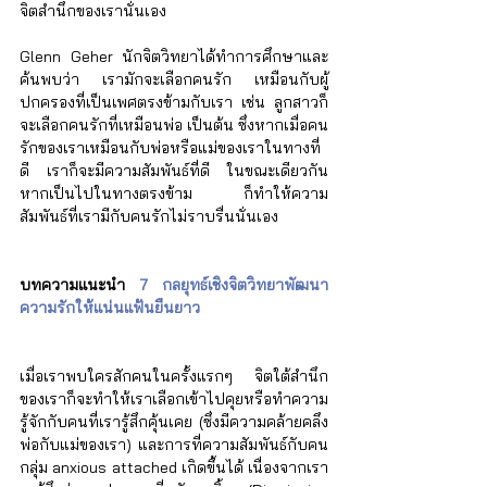
จิตสำนึกของเรานั่นเอง
Glenn Geher นักจิตวิทยาได้ทำการศึกษาและ
ค้นพบว่า เรามักจะเลือกคนรัก เหมือนกับผู้
ปกครองที่เป็นเพศตรงข้ามกับเรา เช่น ลูกสาวก็
จะเลือกคนรักที่เหมือนพ่อ เป็นต้น ซึ่งหากเมื่อคน
รักของเราเหมือนกับพ่อหรือแม่ของเราในทางที่
ดี เราก็จะมีความสัมพันธ์ที่ดี ในขณะเดียวกัน 
หากเป็นไปในทางตรงข้าม ก็ทำให้ความ
สัมพันธ์ที่เรามีกับคนรักไม่ราบรื่นนั่นเอง
บทความแนะนำ 
7 กลยุทธ์เชิงจิตวิทยาพัฒนา
ความรักให้แน่นแฟ้นยืนยาว
เมื่อเราพบใครสักคนในครั้งแรกๆ จิตใต้สำนึก
ของเราก็จะทำให้เราเลือกเข้าไปคุยหรือทำความ
รู้จักกับคนที่เรารู้สึกคุ้นเคย (ซึ่งมีความคล้ายคลึง
พ่อกับแม่ของเรา) และการที่ความสัมพันธ์กับคน
กลุ่ม anxious attached เกิดขึ้นได้ เนื่องจากเรา