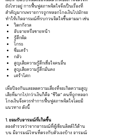
Γ
ยังไหวอยู่ การฟื้นฟูสภาพจิตใจจึงเป็นเรื่องที่
สำคัญมากเพราะการถูกหลอกโกงเงินไปมักจะ
ทำให้เกิดอารมณ์ที่รบกวนจิตใจขึ้นตามมา เช่น 
วิตกกังวล
อับอายหรือขายหน้า
รู้สึกผิด
โกรธ
ซึมเศร้า
กลัว
สูญเสียความรู้สึกเชื่อใจคนอื่น
สูญเสียความรู้สึกมั่นคง
เศร้าโศก
เพื่อป้องกันและลดความเสี่ยงที่จะเกิดความสูญ
เสียที่มากไปกว่าเงินก็คือ “ชีวิต” คนที่ถูกหลอก
โกงเงินจึงควรทำการฟื้นฟูสภาพจิตใจโดยมี
แนวทาง ดังนี้
1. ยอมรับอารมณ์ที่เกิดขึ้น
ลองสำรวจว่าจากอารมณ์ที่ผู้เขียนลิสต์ไว้ด้าน
บน มีอารมณ์ไหนที่ตรงกับตัวเองบ้าง อารมณ์