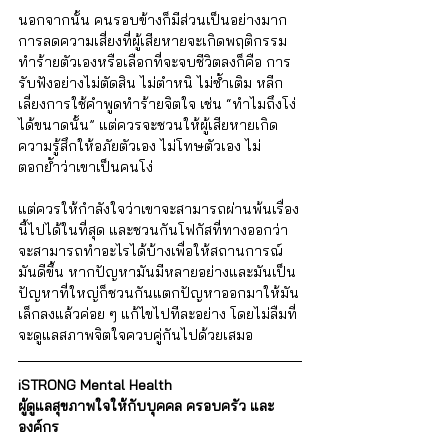
นอกจากนั้น คนรอบข้างก็มีส่วนเป็นอย่างมาก 
การลดความเสี่ยงที่ผู้เสียหายจะเกิดพฤติกรรม
ทำร้ายตัวเองหรือเลือกที่จะจบชีวิตลงก็คือ การ
รับฟังอย่างไม่ตัดสิน ไม่ตำหนิ ไม่ซ้ำเติม หลีก
เลี่ยงการใช้คำพูดทำร้ายจิตใจ เช่น “ทำไมถึงโง่
ได้ขนาดนั้น” แต่ควรจะชวนให้ผู้เสียหายเกิด
ความรู้สึกให้อภัยตัวเอง ไม่โทษตัวเอง ไม่
ตอกย้ำว่าเขาเป็นคนโง่
แต่ควรให้กำลังใจว่าเขาจะสามารถผ่านพ้นเรื่อง
นี้ไปได้ในที่สุด และชวนกันโฟกัสที่ทางออกว่า
จะสามารถทำอะไรได้บ้างเพื่อให้สถานการณ์
มันดีขึ้น หากปัญหามันมีหลายอย่างและมันเป็น
ปัญหาที่ใหญ่ก็ชวนกันแตกปัญหาออกมาให้มัน
เล็กลงแล้วค่อย ๆ แก้ไขไปทีละอย่าง โดยไม่ลืมที่
จะดูแลสภาพจิตใจควบคู่กันไปด้วยเสมอ
iSTRONG Mental Health
ผู้ดูแลสุขภาพใจให้กับบุคคล ครอบครัว และ
องค์กร