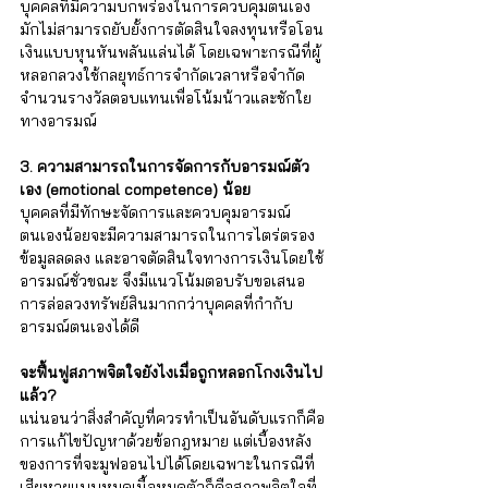
บุคคลที่มีความบกพร่องในการควบคุมตนเอง
มักไม่สามารถยับยั้งการตัดสินใจลงทุนหรือโอน
เงินแบบหุนหันพลันแล่นได้ โดยเฉพาะกรณีที่ผู้
หลอกลวงใช้กลยุทธ์การจำกัดเวลาหรือจำกัด
จำนวนรางวัลตอบแทนเพื่อโน้มน้าวและชักใย
ทางอารมณ์
3. ความสามารถในการจัดการกับอารมณ์ตัว
เอง (emotional competence) น้อย
บุคคลที่มีทักษะจัดการและควบคุมอารมณ์
ตนเองน้อยจะมีความสามารถในการไตร่ตรอง
ข้อมูลลดลง และอาจตัดสินใจทางการเงินโดยใช้
อารมณ์ชั่วขณะ จึงมีแนวโน้มตอบรับขอเสนอ
การล่อลวงทรัพย์สินมากกว่าบุคคลที่กำกับ
อารมณ์ตนเองได้ดี 
จะฟื้นฟูสภาพจิตใจยังไงเมื่อถูกหลอกโกงเงินไป
แล้ว?
แน่นอนว่าสิ่งสำคัญที่ควรทำเป็นอันดับแรกก็คือ
การแก้ไขปัญหาด้วยข้อกฎหมาย แต่เบื้องหลัง
ของการที่จะมูฟออนไปได้โดยเฉพาะในกรณีที่
เสียหายแบบหมดเนื้อหมดตัวก็คือสภาพจิตใจที่