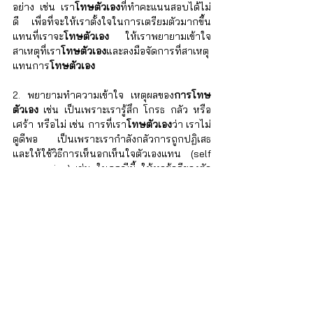
อย่าง เช่น เรา
โทษตัวเอง
ที่ทำคะแนนสอบได้ไม่
ดี เพื่อที่จะให้เราตั้งใจในการเตรียมตัวมากขึ้น 
แทนที่เราจะ
โทษตัวเอง
 ให้เราพยายามเข้าใจ 
สาเหตุที่เรา
โทษตัวเอง
และลงมือจัดการที่สาเหตุ 
แทนการ
โทษตัวเอง
2. พยายามทำความเข้าใจ เหตุผลของ
การโทษ
ตัวเอง 
เช่น เป็นเพราะเรารู้สึก โกรธ กลัว หรือ 
เศร้า หรือไม่ เช่น การที่เรา
โทษตัวเอง
ว่า เราไม่
ดูดีพอ เป็นเพราะเรากำลังกลัวการถูกปฏิเสธ 
และให้ใช้วิธีการเห็นอกเห็นใจตัวเองแทน (self 
compassion) เช่น ในกรณีนี้ ให้หาข้อดีของตัว
เอง และบอกว่า เราดีพอ และไม่มีใครเหมือนเรา 
เป็นต้น
3. เราควรที่จะลองฟังเสียงที่เราพูดกับตัวเองใน
หัว (inner dialogue) และเมื่อใดก็ตามที่เราเริ่ม
โทษตัวเอง
 หรือกดดันตัวเอง และให้รับรู้ว่า นี่
เป็นเสียงในหัวที่เกิดขึ้น เพราะเรากำลังโกรธ 
หรือ กังวล กับเรื่องบางอย่าง 