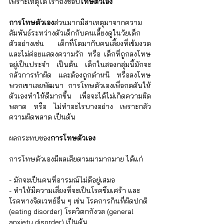
เพราะเหตุใด เราถึงชอบ
โทษตัวเอง
การโทษตัวเอง
ส่วนมากมีสาเหตุมาจากความ
สัมพันธ์ระหว่างตัวเด็กกับคนเลี้ยงดูในวัยเด็ก 
ตัวอย่างเช่น เด็กที่โตมากับคนเลี้ยงที่เข้มงวด 
และไม่ค่อยแสดงความรัก หรือ เด็กที่ถูกลงโทษ
อยู่เป็นประจำ เป็นต้น เด็กในสองกลุ่มนี้มักจะ
กลัวการทำผิด และต้องถูกตำหนิ หรือลงโทษ 
พวกเขาเลยพัฒนา การโทษตัวเองเพื่อกดดันให้
ตัวเองทำให้ดีมากขึ้น เพื่อจะได้ไม่เกิดความผิด
พลาด หรือ ไม่ทำอะไรบางอย่าง เพราะกลัว
ความผิดพลาด เป็นต้น
ผลกระทบของ
การโทษตัวเอง
การโทษตัวเองมีผลเสียตามมามากมาย ได้แก่
- มักจะเป็นคนที่อารมณ์ไม่ดีอยู่เสมอ
- ทำให้มีความเสี่ยงที่จะเป็นโรคซึมเศร้า และ
โรคทางจิตเวทย์อื่น ๆ เช่น โรคการกินที่ผิดปกติ 
(eating disorder) โรควิตกกังวล (general 
anxiety disorder) เป็นต้น